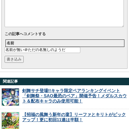
この記事へコメントする
名前
関連記事
剣舞サチ登場!!キャラ限定ペアランキングイベント
「剣舞祭・SAO最恐のペア」開催予告！メダルスカウ
ト＆配布キャラのみ使用可能！
【招福の風舞う新年の宴】リーファとキリトがピック
アップ！更に初回11連は半額！