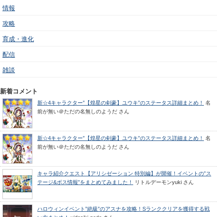
情報
攻略
育成・進化
配信
雑談
新着コメント
新☆4キャラクター”【煌星の剣豪】ユウキ”のステータス詳細まとめ！
名
前が無い＠ただの名無しのようだ
さん
新☆4キャラクター”【煌星の剣豪】ユウキ”のステータス詳細まとめ！
名
前が無い＠ただの名無しのようだ
さん
キャラ紹介クエスト【アリシゼーション 特別編】が開催！イベントの”ス
テージ&ボス情報”をまとめてみました！
リトルデーモンyuki
さん
ハロウィンイベント”絶級”のアスナを攻略！Sランククリアを獲得する戦