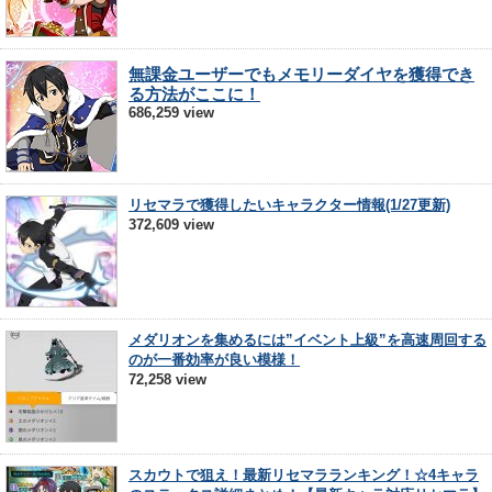
無課金ユーザーでもメモリーダイヤを獲得でき
る方法がここに！
686,259 view
リセマラで獲得したいキャラクター情報(1/27更新)
372,609 view
メダリオンを集めるには”イベント上級”を高速周回する
のが一番効率が良い模様！
72,258 view
スカウトで狙え！最新リセマラランキング！☆4キャラ