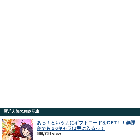
最近人気の攻略記事
あっ！というまにギフトコードをGET！！無課
金でも☆6キャラは手に入るっ！
686,734 view