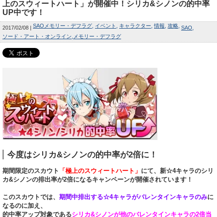
上のスウィートハート」が開催中！シリカ&シノンの的中率
UP中です！
SAOメモリー・デフラグ
イベント
キャラクター
情報
攻略
2017/02/08
SAO
ソード・アート・オンライン
メモリー・デフラグ
今度はシリカ&シノンの的中率が2倍に！
期間限定のスカウト
「極上のスウィートハート」
にて、新☆4キャラのシリ
カ&シノンの排出率が2倍になるキャンペーンが開催されています！
このスカウトでは、
期間中排出する☆4キャラがバレンタインキャラのみ
に
なるのに加え、
的中率アップ対象である
シリカ&シノンが他のバレンタインキャラの2倍当