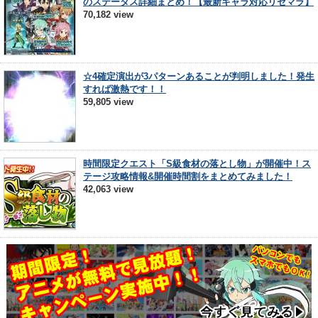
のステータス詳細まとめ！【最新キャラ対応リセマラ】
70,182 view
☆4確定演出が3パターンあることが判明しました！発生
すれば激熱です！！
59,805 view
時間限定クエスト「S級食材の落とし物」が開催中！ス
テージ攻略情報&開催時間割をまとめてみました！
42,063 view