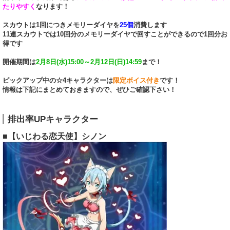
たりやすく
なります！
スカウトは1回につきメモリーダイヤを
25個
消費します
11連スカウトでは10回分のメモリーダイヤで回すことができるので1回分お
得です
開催期間は
2月8日(水)15:00～2月12日(日)14:59
まで！
ピックアップ中の☆4キャラクターは
限定ボイス付き
です！
情報は下記にまとめておきますので、ぜひご確認下さい！
排出率UPキャラクター
■【いじわる恋天使】シノン