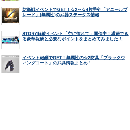
防衛戦イベントでGET！☆2～☆4片手剣「アニールブ
レード」(無属性)の武器ステータス情報
STORY解放イベント「空に憧れて」開催中！獲得でき
る豪華報酬と必要なポイントをまとめてみました！
イベント報酬でGET！無属性の☆2防具「ブラックウ
ィングコート」の武具情報まとめ！