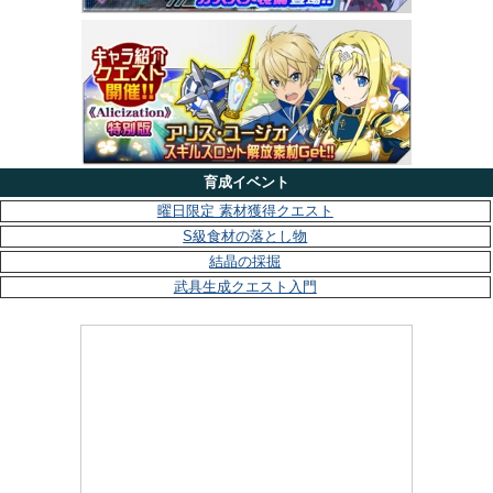
育成イベント
曜日限定 素材獲得クエスト
S級食材の落とし物
結晶の採掘
武具生成クエスト入門