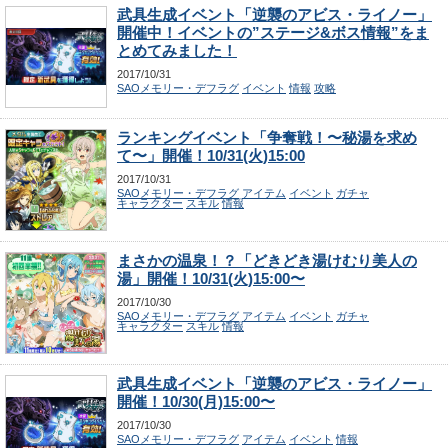
武具生成イベント「逆襲のアビス・ライノー」
開催中！イベントの”ステージ&ボス情報”をま
とめてみました！
2017/10/31
SAOメモリー・デフラグ
イベント
情報
攻略
ランキングイベント「争奪戦！〜秘湯を求め
て〜」開催！10/31(火)15:00
2017/10/31
SAOメモリー・デフラグ
アイテム
イベント
ガチャ
キャラクター
スキル
情報
まさかの温泉！？「どきどき湯けむり美人の
湯」開催！10/31(火)15:00〜
2017/10/30
SAOメモリー・デフラグ
アイテム
イベント
ガチャ
キャラクター
スキル
情報
武具生成イベント「逆襲のアビス・ライノー」
開催！10/30(月)15:00〜
2017/10/30
SAOメモリー・デフラグ
アイテム
イベント
情報