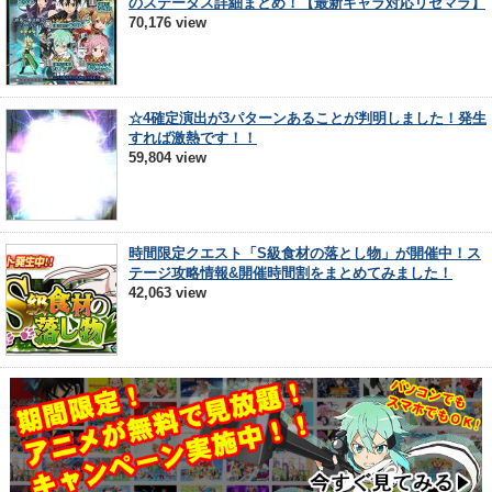
のステータス詳細まとめ！【最新キャラ対応リセマラ】
70,176 view
☆4確定演出が3パターンあることが判明しました！発生
すれば激熱です！！
59,804 view
時間限定クエスト「S級食材の落とし物」が開催中！ス
テージ攻略情報&開催時間割をまとめてみました！
42,063 view