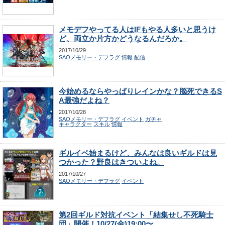
メモデフやってる人はIFもやる人多いと思うけ
ど、両立か片方かどうなるんだろか。
2017/10/29
SAOメモリー・デフラグ
情報
配信
今始めるならやっぱりレインかな？脳死できるS
A最強だよね？
2017/10/28
SAOメモリー・デフラグ
イベント
ガチャ
キャラクター
スキル
情報
ギルイベ始まるけど、みんなは良いギルドは見
つかった？野良はきついよね。
2017/10/27
SAOメモリー・デフラグ
イベント
第2回ギルド対抗イベント「結集せし不死騎士
団」開催！10/27(金)19:00〜