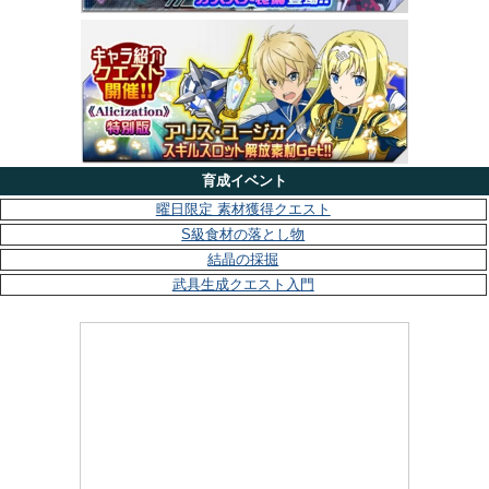
育成イベント
曜日限定 素材獲得クエスト
S級食材の落とし物
結晶の採掘
武具生成クエスト入門