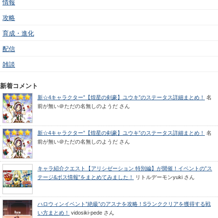
情報
攻略
育成・進化
配信
雑談
新着コメント
新☆4キャラクター”【煌星の剣豪】ユウキ”のステータス詳細まとめ！
名
前が無い＠ただの名無しのようだ
さん
新☆4キャラクター”【煌星の剣豪】ユウキ”のステータス詳細まとめ！
名
前が無い＠ただの名無しのようだ
さん
キャラ紹介クエスト【アリシゼーション 特別編】が開催！イベントの”ス
テージ&ボス情報”をまとめてみました！
リトルデーモンyuki
さん
ハロウィンイベント”絶級”のアスナを攻略！Sランククリアを獲得する戦
い方まとめ！
vidosiki-pede
さん