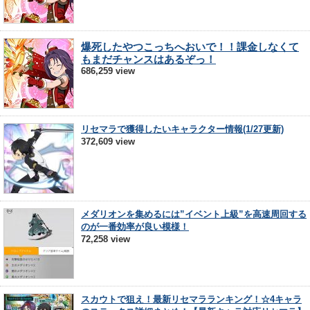
爆死したやつこっちへおいで！！課金しなくて
もまだチャンスはあるぞっ！
686,259 view
リセマラで獲得したいキャラクター情報(1/27更新)
372,609 view
メダリオンを集めるには”イベント上級”を高速周回する
のが一番効率が良い模様！
72,258 view
スカウトで狙え！最新リセマラランキング！☆4キャラ