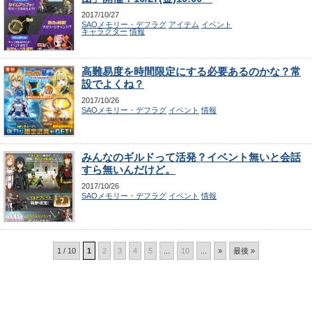
2017/10/27
SAOメモリー・デフラグ
アイテム
イベント
キャラクター
情報
高難易度を時間限定にする必要あるのかな？常
設でよくね？
2017/10/26
SAOメモリー・デフラグ
イベント
情報
みんなのギルドって活発？イベント無いと会話
すら無いんだけど。
2017/10/26
SAOメモリー・デフラグ
イベント
情報
1 / 10
1
2
3
4
5
...
10
...
»
最後 »