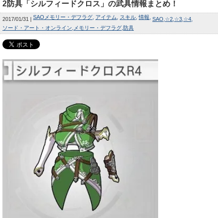
2防具「シルフィードクロス」の武具情報まとめ！
SAOメモリー・デフラグ
アイテム
スキル
情報
2017/01/31
SAO
☆2
☆3
☆4
ソード・アート・オンライン
メモリー・デフラグ
防具