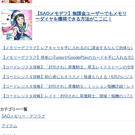
【SAOメモデフ】無課金ユーザーでもメモリ
ーダイヤを獲得できる方法がここに！
【メモリーデフラグ】レアキャラを手に入れるのに課金するなんて勿体ない
【メモリーデフラグ】簡単にiTunesやGooglePlayのカードを手に入れる
【コードレジスタ攻略】「封印されし翠魔騎士」翠玉レイドストーンの交換
【コードレジスタ攻略】初心者にもオススメ！毎週もらえる！6月のレジス
【コードレジスタ攻略】「封印されし翠魔騎士」ミッション報酬詳細！レイ
【コードレジスタ攻略】レイド「封印されし翠魔騎士」開催！報酬の☆7ス
カテゴリー一覧
SAOメモリー・デフラグ
アイテム