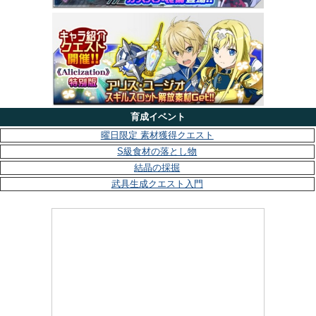
育成イベント
曜日限定 素材獲得クエスト
S級食材の落とし物
結晶の採掘
武具生成クエスト入門