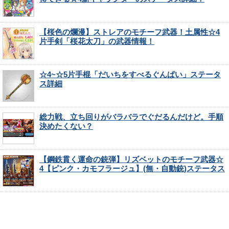
【桜色の爛漫】ストレアのモチーフ武器！土属性☆4
片手剣「桜花太刀」の武器情報！
☆4~☆5片手棍「だいちをすべるぐんぱい」ステータ
ス詳細
総力戦、立ち回りがバラバラでぐだるんだけど。手順
決めたくない？
【鋼鉄貫く運命の銃弾】リズベットのモチーフ武器☆
4【ピンク・カモフラージュ】(無・自動銃)ステータス