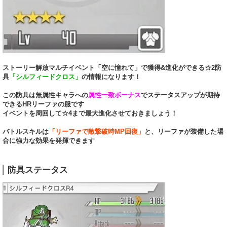
ストーリー解放マルチイベント「空に憧れて」で獲得&進化ができる☆2防
具
「シルフィードクロス」
の情報になります！
この防具は無属性キャラへの
属性一致ボーナス
でステータスアップが期待
できるHRリーファの服です
イベントを周回して☆4まで最大進化させておきましょう！
バトルスキルは
「リーファで敵撃破時MP回復」
と、リーファが装備した場
合に強力な効果を発揮できます
防具ステータス