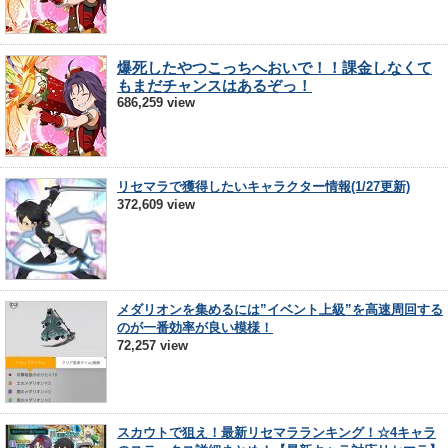
爆死したやつこっちへおいで！！課金しなくて
もまだチャンスはあるぞっ！
686,259 view
リセマラで獲得したいキャラクター情報(1/27更新)
372,609 view
メダリオンを集めるには”イベント上級”を高速周回する
のが一番効率が良い模様！
72,257 view
スカウトで狙え！最新リセマラランキング！☆4キャラ