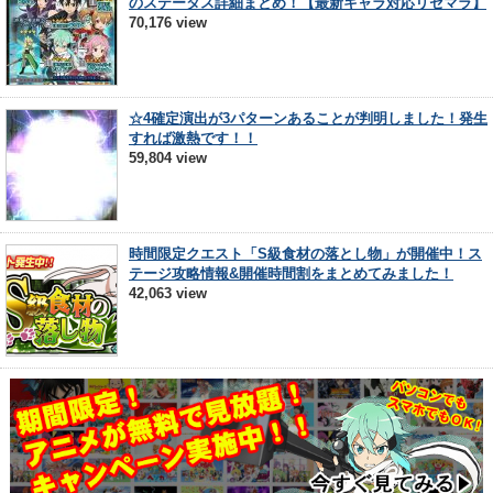
のステータス詳細まとめ！【最新キャラ対応リセマラ】
70,176 view
☆4確定演出が3パターンあることが判明しました！発生
すれば激熱です！！
59,804 view
時間限定クエスト「S級食材の落とし物」が開催中！ス
テージ攻略情報&開催時間割をまとめてみました！
42,063 view