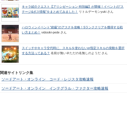
キャラ紹介クエスト【アリシゼーション 特別編】が開催！イベントの”ス
テージ&ボス情報”をまとめてみました！
リトルデーモンyuki
さん
ハロウィンイベント”絶級”のアスナを攻略！Sランククリアを獲得する戦
い方まとめ！
vidosiki-pede
さん
スイッチやキャラ交代時に、スキルを使わないor指定スキルの発動を選択
する方法ってある？
名前が無い＠ただの名無しのようだ
さん
関連サイトリンク集
ソードアート・オンライン コード・レジスタ攻略速報
ソードアート・オンライン インテグラル・ファクター攻略速報