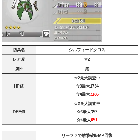
防具名
シルフィードクロス
レア度
☆2
属性
無
☆2最大
調査中
HP値
☆3最大
1734
☆4最大
3186
☆2最大
調査中
DEF値
☆3最大
353
☆4最大
651
リーファで敵撃破時MP回復