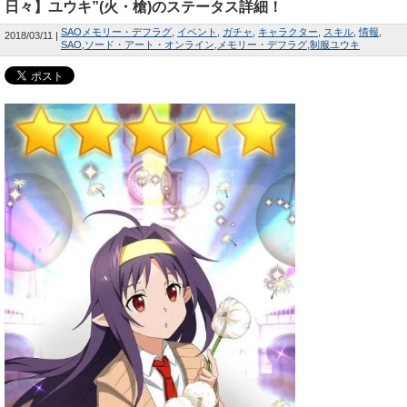
日々】ユウキ”(火・槍)のステータス詳細！
SAOメモリー・デフラグ
イベント
ガチャ
キャラクター
スキル
情報
2018/03/11
SAO
ソード・アート・オンライン
メモリー・デフラグ
制服ユウキ