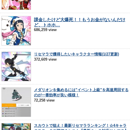
課金したけど大爆死！！もうお金がないんだけ
ど、トホホ…
686,259 view
リセマラで獲得したいキャラクター情報(1/27更新)
372,609 view
メダリオンを集めるには”イベント上級”を高速周回する
のが一番効率が良い模様！
72,258 view
スカウトで狙え！最新リセマラランキング！☆4キャラ