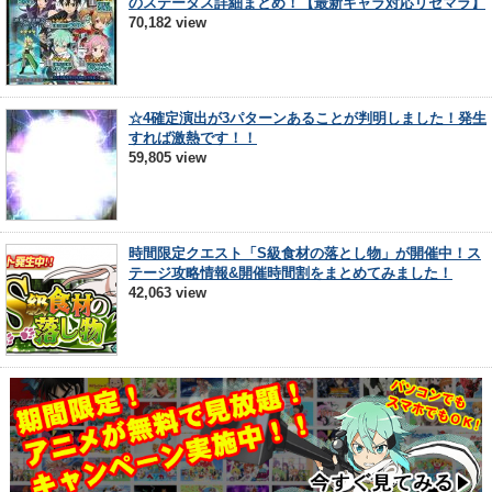
のステータス詳細まとめ！【最新キャラ対応リセマラ】
70,182 view
☆4確定演出が3パターンあることが判明しました！発生
すれば激熱です！！
59,805 view
時間限定クエスト「S級食材の落とし物」が開催中！ス
テージ攻略情報&開催時間割をまとめてみました！
42,063 view