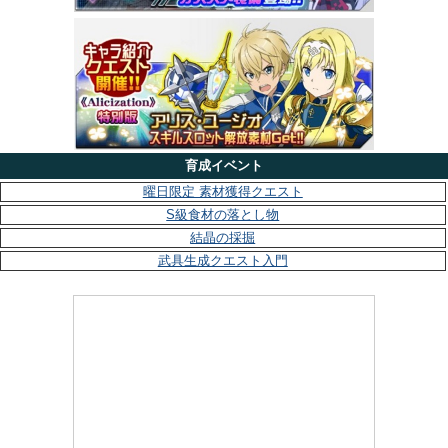
育成イベント
曜日限定 素材獲得クエスト
S級食材の落とし物
結晶の採掘
武具生成クエスト入門