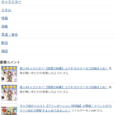
キャラクター
スキル
情報
攻略
育成・進化
配信
雑談
新着コメント
新☆4キャラクター”【煌星の剣豪】ユウキ”のステータス詳細まとめ！
名
前が無い＠ただの名無しのようだ
さん
新☆4キャラクター”【煌星の剣豪】ユウキ”のステータス詳細まとめ！
名
前が無い＠ただの名無しのようだ
さん
キャラ紹介クエスト【アリシゼーション 特別編】が開催！イベントの”ス
テージ&ボス情報”をまとめてみました！
リトルデーモンyuki
さん