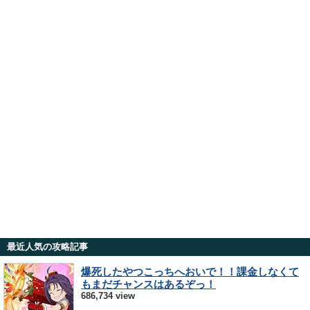
最近人気の攻略記事
爆死したやつこっちへおいで！！課金しなくて
もまだチャンスはあるぞっ！
686,734 view