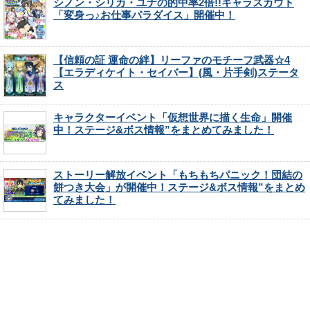
シノン・シリカ・ユナの的中率2倍!!キャラスカウト
「変身っ♪お仕事パラダイス」開催中！
【信頼の証 運命の絆】リーファのモチーフ武器☆4
【エラディケイト・セイバー】(風・片手剣)ステータ
ス
キャラクターイベント「仮想世界に描く生命」開催
中！ステージ&ボス情報”をまとめてみました！
ストーリー解放イベント「もちもちパニック！団結の
餅つき大会」が開催中！ステージ&ボス情報”をまとめ
てみました！