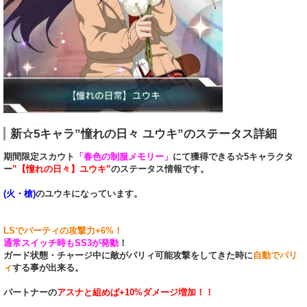
新☆5キャラ”憧れの日々 ユウキ”のステータス詳細
期間限定スカウト
「春色の制服メモリー」
にて獲得できる☆5キャラクタ
ー
”【憧れの日々】ユウキ”
のステータス情報です。
(火・槍)
のユウキになっています。
LSでパーティの攻撃力+6%！
通常スイッチ時もSS3が発動
！
ガード状態・チャージ中に敵がパリィ可能攻撃をしてきた時に
自動でパリ
ィ
する事が出来る。
パートナーの
アスナと組めば+10%ダメージ増加！！