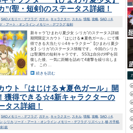
カ”(聖・短剣)のステータス詳細！
SAOメモリー・デフラグ
ガチャ
キャラクター
スキル
情報
攻略
SAO
☆4
ド・アート・オンライン
メモリー・デフラグ
短剣
新キャラ”ひまわり夏少女 シリカ”のステータス詳細
期間限定スカウト「はじける★夏色ガール」にて獲
得できる大当たり☆4キャラクター”【ひまわり夏少
女】シリカ”のステータス情報です。 今回のシリカ
は聖属性の短剣キャラです。 SS3は自分のHPを回
復した後、一気に距離を詰めて4連撃を繰り出しま
す。 この ...
続きを読む
カウト「はじける★夏色ガール」開
！獲得できる☆4新キャラクターの
ータス詳細！
SAOメモリー・デフラグ
ガチャ
キャラクター
スキル
情報
攻略
SAO
☆4
ン
シリカ
ソード・アート・オンライン
メモリー・デフラグ
リズベット
槍
片手棍
細剣
銃