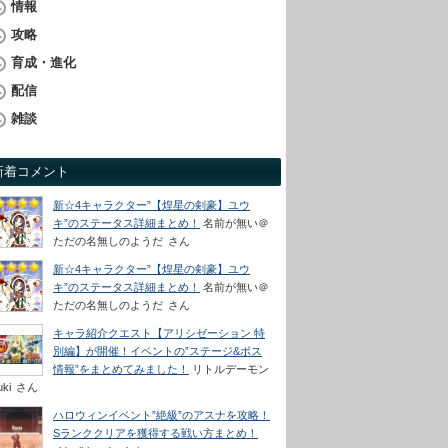
情報
攻略
育成・進化
配信
雑談
新着コメント
新☆4キャラクター”【煌星の剣豪】ユウ
キ”のステータス詳細まとめ！
名前が無い＠
ただの名無しのようだ
さん
新☆4キャラクター”【煌星の剣豪】ユウ
キ”のステータス詳細まとめ！
名前が無い＠
ただの名無しのようだ
さん
キャラ紹介クエスト【アリシゼーション 特
別編】が開催！イベントの”ステージ&ボス
情報”をまとめてみました！
リトルデーモン
uki
さん
ハロウィンイベント”絶級”のアスナを攻略！
Sランククリアを獲得する戦い方まとめ！