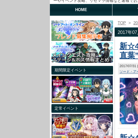
ーやイベント攻略、リセマラ情報など速報でお
HOME
TOP
>
2
2017年
新☆
直葉
2017/07/31
期間限定イベント
ソード・ア
定常イベント
新☆