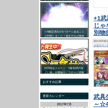
ス詳細まとめ！【最新キャラ対応
リセマラ】
+1
じゃ
別物
☆4確定演出が3パターンあること
が判明しました！発生すれば激熱
です！！
2017/07/30
メモリー・
時間限定クエスト「S級食材の落
とし物」が開催中！ステージ攻略
情報&開催時間割をまとめてみま
した！
おすすめ記事
武具
更新カレンダー
～☆
2017年7月