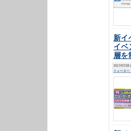
新イ
イベ
層を
2017/07/28
クォーター