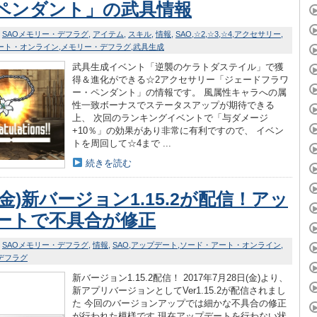
ペンダント」の武具情報
SAOメモリー・デフラグ
アイテム
スキル
情報
SAO
☆2
☆3
☆4
アクセサリー
ート・オンライン
メモリー・デフラグ
武具生成
武具生成イベント「逆襲のケラトダステイル」で獲
得＆進化ができる☆2アクセサリー「ジェードフラワ
ー・ペンダント」の情報です。 風属性キャラへの属
性一致ボーナスでステータスアップが期待できる
上、 次回のランキングイベントで「与ダメージ
+10％」の効果があり非常に有利ですので、 イベン
トを周回して☆4まで ...
続きを読む
8(金)新バージョン1.15.2が配信！アッ
ートで不具合が修正
SAOメモリー・デフラグ
情報
SAO
アップデート
ソード・アート・オンライン
デフラグ
新バージョン1.15.2配信！ 2017年7月28日(金)より、
新アプリバージョンとしてVer1.15.2が配信されまし
た 今回のバージョンアップでは細かな不具合の修正
が行われた模様です 現在アップデートを行わない状