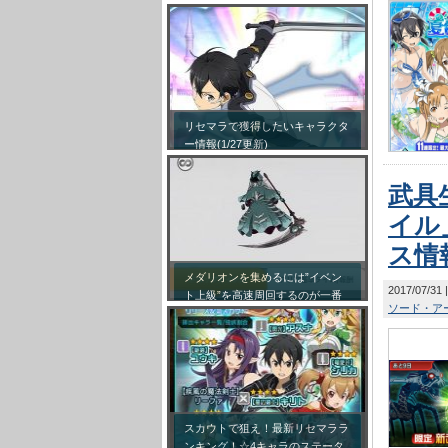
リセマラで獲得したいキャラクタ
ー情報(1/27更新)
武具
イル
ス情
メダリオンを集めるには”イベン
2017/07/31
ト上級”を高速周回するのが一番
ソード・ア
効率が良い模様！
スカウトで狙え！最新リセマララ
ンキング！☆4キャラのステータ