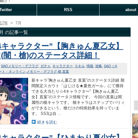
届け！
Twitter
RSS
about
017年
>
7月
07月 の記事一覧
4キャラクター”【胸きゅん夏乙女】
”(闇・槍)のステータス詳細！
SAOメモリー・デフラグ
ガチャ
キャラクター
スキル
情報
攻略
SAO
☆4
ート・オンライン
メモリー・デフラグ
槍
直葉
新キャラ”胸きゅん夏乙女 直葉”のステータス詳細 期
間限定スカウト「はじける★夏色ガール」にて獲得
できる大当たり☆4キャラクター”【胸きゅん夏乙
女】直葉”のステータス情報です。 今回の直葉は闇
属性の槍キャラです。 槍キャラはステップでパリィ
ができるという、槍だけの特殊効果を持っていま
す。 SS3は自 ...
続きを読む
4キャラクター”【ひまわり夏少女】