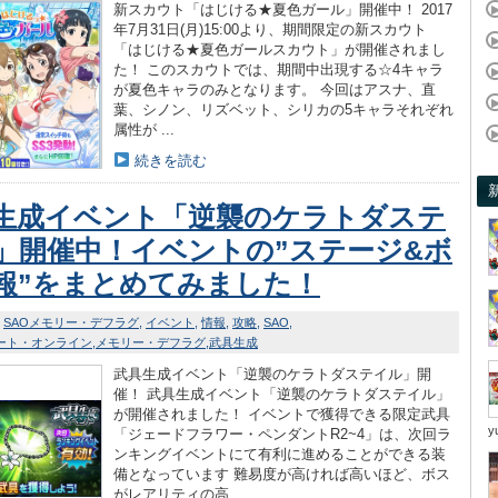
新スカウト「はじける★夏色ガール」開催中！ 2017
年7月31日(月)15:00より、期間限定の新スカウト
「はじける★夏色ガールスカウト」が開催されまし
た！ このスカウトでは、期間中出現する☆4キャラ
が夏色キャラのみとなります。 今回はアスナ、直
葉、シノン、リズベット、シリカの5キャラそれぞれ
属性が ...
続きを読む
生成イベント「逆襲のケラトダステ
」開催中！イベントの”ステージ&ボ
報”をまとめてみました！
SAOメモリー・デフラグ
イベント
情報
攻略
SAO
ート・オンライン
メモリー・デフラグ
武具生成
武具生成イベント「逆襲のケラトダステイル」開
催！ 武具生成イベント「逆襲のケラトダステイル」
が開催されました！ イベントで獲得できる限定武具
y
「ジェードフラワー・ペンダントR2~4」は、次回ラ
ンキングイベントにて有利に進めることができる装
備となっています 難易度が高ければ高いほど、ボス
がレアリティの高 ...