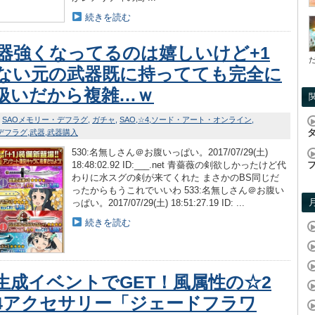
続きを読む
武器強くなってるのは嬉しいけど+1
ない元の武器既に持ってても完全に
扱いだから複雑…ｗ
SAOメモリー・デフラグ
ガチャ
SAO
☆4
ソード・アート・オンライン
デフラグ
武器
武器購入
530:名無しさん＠お腹いっぱい。2017/07/29(土)
18:48:02.92 ID:___.net 青薔薇の剣欲しかったけど代
わりに水スグの剣が来てくれた まさかのBS同じだ
ったからもうこれでいいわ 533:名無しさん＠お腹い
っぱい。2017/07/29(土) 18:51:27.19 ID: ...
続きを読む
生成イベントでGET！風属性の☆2
4アクセサリー「ジェードフラワ