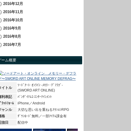
2016年12月
2016年11月
2016年10月
2016年9月
2016年8月
2016年7月
ゲーム概要
ｿｰﾄﾞｱｰﾄ･ｵﾝﾗｲﾝ -ﾒﾓﾘｰ･ﾃﾞﾌﾗｸﾞ-
タイトル
(SWORD ART ONLINE)
権利表記
ﾊﾞﾝﾀﾞｲﾅﾑｺ ｴﾝﾀｰﾃｲﾝﾒﾝﾄ
ﾟﾗｯﾄﾌｫｰﾑ
iPhone／Android
ジャンル
大切な思い出を重ねるｱｸｼｮﾝRPG
価格
ﾀﾞｳﾝﾛｰﾄﾞ無料／一部ｱｲﾃﾑ課金有
配信日
配信中