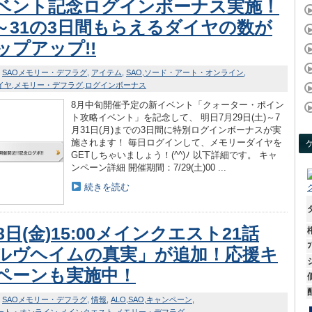
ベント記念ログインボーナス実施！
29～31の3日間もらえるダイヤの数が
ップアップ!!
SAOメモリー・デフラグ
アイテム
SAO
ソード・アート・オンライン
イヤ
メモリー・デフラグ
ログインボーナス
8月中旬開催予定の新イベント「クォーター・ポイン
ト攻略イベント」を記念して、 明日7月29日(土)～7
月31日(月)までの3日間に特別ログインボーナスが実
施されます！ 毎日ログインして、メモリーダイヤを
GETしちゃいましょう！(^^)ﾉ 以下詳細です。 キャ
ンペーン詳細 開催期間：7/29(土)00 ...
続きを読む
8日(金)15:00メインクエスト21話
ﾌ
ルヴヘイムの真実」が追加！応援キ
ペーンも実施中！
SAOメモリー・デフラグ
情報
ALO
SAO
キャンペーン