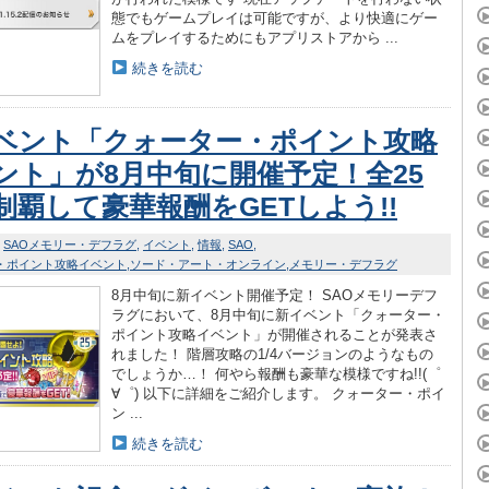
態でもゲームプレイは可能ですが、より快適にゲー
ムをプレイするためにもアプリストアから ...
続きを読む
ベント「クォーター・ポイント攻略
ント」が8月中旬に開催予定！全25
制覇して豪華報酬をGETしよう!!
SAOメモリー・デフラグ
イベント
情報
SAO
・ポイント攻略イベント
ソード・アート・オンライン
メモリー・デフラグ
8月中旬に新イベント開催予定！ SAOメモリーデフ
ラグにおいて、8月中旬に新イベント「クォーター・
ポイント攻略イベント」が開催されることが発表さ
れました！ 階層攻略の1/4バージョンのようなもの
でしょうか…！ 何やら報酬も豪華な模様ですね!!(゜
∀゜) 以下に詳細をご紹介します。 クォーター・ポイ
ン ...
続きを読む