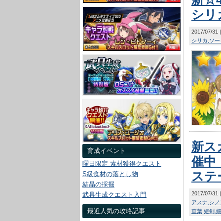
シリ
2017/07/31
シリカ
ソー
新ス
育成イベント
催中
曜日限定 素材獲得クエスト
ステ
S級食材の落とし物
結晶の採掘
2017/07/31
武具生成クエスト入門
アスナ
シノ
最近人気の攻略記事
直葉
短剣