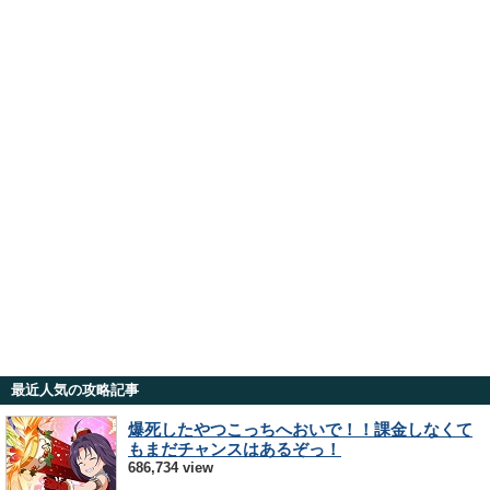
最近人気の攻略記事
爆死したやつこっちへおいで！！課金しなくて
もまだチャンスはあるぞっ！
686,734 view