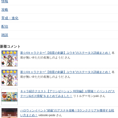
情報
攻略
育成・進化
配信
雑談
新着コメント
新☆4キャラクター”【煌星の剣豪】ユウキ”のステータス詳細まとめ！
名
前が無い＠ただの名無しのようだ
さん
新☆4キャラクター”【煌星の剣豪】ユウキ”のステータス詳細まとめ！
名
前が無い＠ただの名無しのようだ
さん
キャラ紹介クエスト【アリシゼーション 特別編】が開催！イベントの”ス
テージ&ボス情報”をまとめてみました！
リトルデーモンyuki
さん
ハロウィンイベント”絶級”のアスナを攻略！Sランククリアを獲得する戦
い方まとめ！
vidosiki-pede
さん