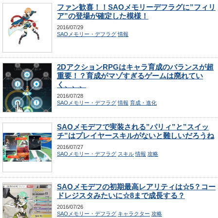
ファン歓喜！！SAOメモリーデフラグに”フィリ
ア”の登場が確定した模様！
2016/07/29
SAOメモリー・デフラグ
情報
2DアクションRPGはキャラ育成のバランスが超
重要！？育成がマゾすぎるゲームは廃れてい
く、、、
2016/07/28
SAOメモリー・デフラグ
情報
育成・進化
SAOメモデフで実装される”パリィ”と”スイッ
チ”はプレイヤースキルがないと難しいだろうね
2016/07/27
SAOメモリー・デフラグ
スキル
情報
攻略
SAOメモデフの初期最高レアリティは☆5？コー
ドレジスタみたいに☆8まで成長する？
2016/07/26
SAOメモリー・デフラグ
キャラクター
攻略