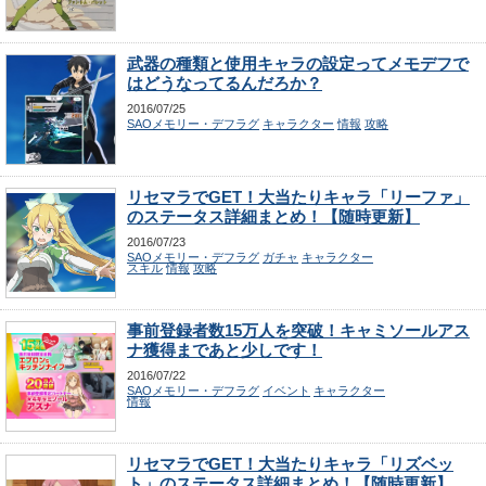
武器の種類と使用キャラの設定ってメモデフで
はどうなってるんだろか？
2016/07/25
SAOメモリー・デフラグ
キャラクター
情報
攻略
リセマラでGET！大当たりキャラ「リーファ」
のステータス詳細まとめ！【随時更新】
2016/07/23
SAOメモリー・デフラグ
ガチャ
キャラクター
スキル
情報
攻略
事前登録者数15万人を突破！キャミソールアス
ナ獲得まであと少しです！
2016/07/22
SAOメモリー・デフラグ
イベント
キャラクター
情報
リセマラでGET！大当たりキャラ「リズベッ
ト」のステータス詳細まとめ！【随時更新】