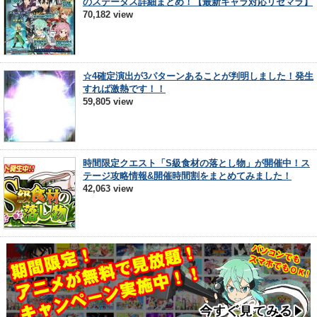
のステータス詳細まとめ！【最新キャラ対応リセマラ】
70,182 view
☆4確定演出が3パターンあることが判明しました！発生
すれば激熱です！！
59,805 view
時間限定クエスト「S級食材の落とし物」が開催中！ス
テージ攻略情報&開催時間割をまとめてみました！
42,063 view