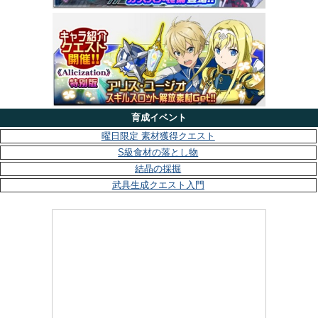
育成イベント
曜日限定 素材獲得クエスト
S級食材の落とし物
結晶の採掘
武具生成クエスト入門