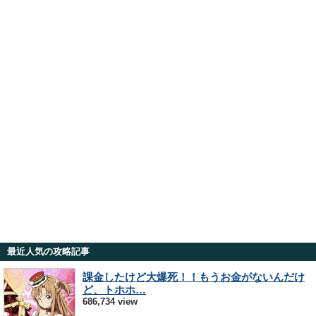
最近人気の攻略記事
課金したけど大爆死！！もうお金がないんだけ
ど、トホホ…
686,734 view