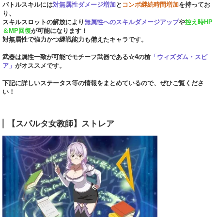
バトルスキルには
対無属性ダメージ増加
と
コンボ継続時間増加
を持ってお
り、
スキルスロットの解放により
無属性へのスキルダメージアップ
や
控え時HP
＆MP回復
が可能になります！
対無属性で強力かつ継戦能力も備えたキャラです。
武器は属性一致が可能でモチーフ武器である☆4の槍
「ウィズダム・スピ
ア」
がオススメです。
下記に詳しいステータス等の情報をまとめているので、ぜひご覧くださ
い！
【スパルタ女教師】ストレア