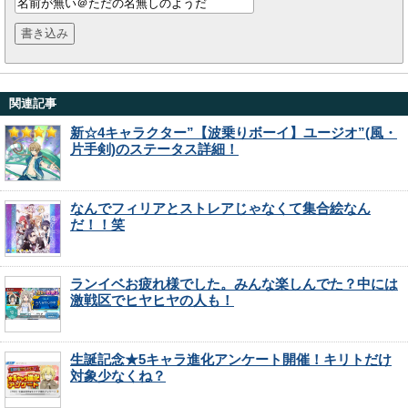
関連記事
新☆4キャラクター”【波乗りボーイ】ユージオ”(風・
片手剣)のステータス詳細！
なんでフィリアとストレアじゃなくて集合絵なん
だ！！笑
ランイベお疲れ様でした。みんな楽しんでた？中には
激戦区でヒヤヒヤの人も！
生誕記念★5キャラ進化アンケート開催！キリトだけ
対象少なくね？