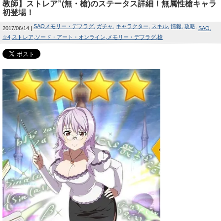
教師】ストレア”(無・槍)のステータス詳細！無属性槍キャラ
初登場！
SAOメモリー・デフラグ
ガチャ
キャラクター
スキル
情報
攻略
2017/06/14
SAO
☆4
ストレア
ソード・アート・オンライン
メモリー・デフラグ
槍