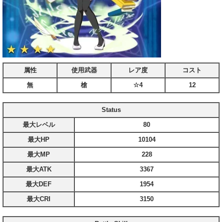
属性
使用武器
レア度
コスト
無
槍
☆4
12
Status
最大レベル
80
最大HP
10104
最大MP
228
最大ATK
3367
最大DEF
1954
最大CRI
3150