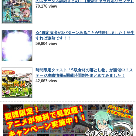
のステータス詳細まとめ！【最新キャラ対応リセマラ】
70,176 view
☆4確定演出が3パターンあることが判明しました！発生
すれば激熱です！！
59,804 view
時間限定クエスト「S級食材の落とし物」が開催中！ス
テージ攻略情報&開催時間割をまとめてみました！
42,063 view