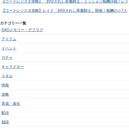
【コードレジスタ攻略】「封印されし翠魔騎士」ミッション報酬詳細！レイ
【コードレジスタ攻略】レイド「封印されし翠魔騎士」開催！報酬の☆7ス
カテゴリー一覧
SAOメモリー・デフラグ
アイテム
イベント
ガチャ
キャラクター
スキル
情報
攻略
育成・進化
配信
雑談