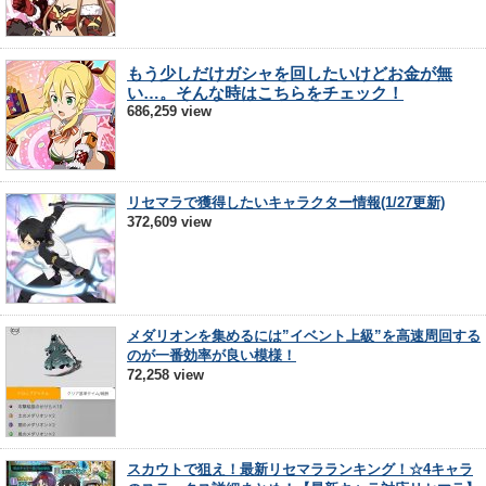
もう少しだけガシャを回したいけどお金が無
い…。そんな時はこちらをチェック！
686,259 view
リセマラで獲得したいキャラクター情報(1/27更新)
372,609 view
メダリオンを集めるには”イベント上級”を高速周回する
のが一番効率が良い模様！
72,258 view
スカウトで狙え！最新リセマラランキング！☆4キャラ