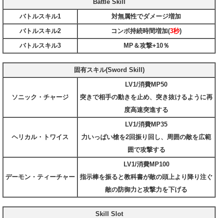
Battle Skill
バトルスキル1
対無属性でダメージ増加
バトルスキル2
コンボ持続時間増加(
3秒
)
バトルスキル3
MP＆攻撃+10％
固有スキル(Sword Skill)
LV1/消費MP50
ソニック・チャージ
突きで相手の動きを止め、突き抜けるように再
度高速突進する
LV1/消費MP35
ヘリカル・トワイス
力いっぱい槍を2回振り回し、周囲の敵を広範
囲で攻撃する
LV1/消費MP100
デーモン・ティーチャー
指示棒を振ると教科書が敵の頭上より降り注ぐ
敵の防御力と攻撃力を下げる
Skill Slot