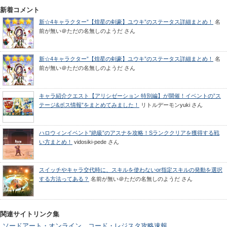
新着コメント
新☆4キャラクター”【煌星の剣豪】ユウキ”のステータス詳細まとめ！
名
前が無い＠ただの名無しのようだ
さん
新☆4キャラクター”【煌星の剣豪】ユウキ”のステータス詳細まとめ！
名
前が無い＠ただの名無しのようだ
さん
キャラ紹介クエスト【アリシゼーション 特別編】が開催！イベントの”ス
テージ&ボス情報”をまとめてみました！
リトルデーモンyuki
さん
ハロウィンイベント”絶級”のアスナを攻略！Sランククリアを獲得する戦
い方まとめ！
vidosiki-pede
さん
スイッチやキャラ交代時に、スキルを使わないor指定スキルの発動を選択
する方法ってある？
名前が無い＠ただの名無しのようだ
さん
関連サイトリンク集
ソードアート・オンライン コード・レジスタ攻略速報