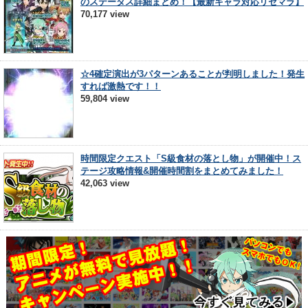
のステータス詳細まとめ！【最新キャラ対応リセマラ】
70,177 view
☆4確定演出が3パターンあることが判明しました！発生
すれば激熱です！！
59,804 view
時間限定クエスト「S級食材の落とし物」が開催中！ス
テージ攻略情報&開催時間割をまとめてみました！
42,063 view