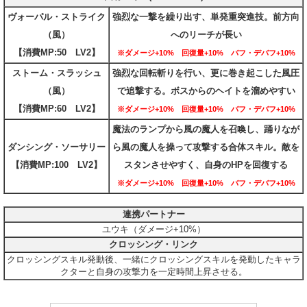
ヴォーパル・ストライク
強烈な一撃を繰り出す、単発重突進技。前方向
（風）
へのリーチが長い
【消費MP:50 LV2】
※ダメージ+10% 回復量+10% バフ・デバフ+10%
ストーム・スラッシュ
強烈な回転斬りを行い、更に巻き起こした風圧
（風）
で追撃する。ボスからのヘイトを溜めやすい
【消費MP:60 LV2】
※ダメージ+10% 回復量+10% バフ・デバフ+10%
魔法のランプから風の魔人を召喚し、踊りなが
ダンシング・ソーサリー
ら風の魔人を操って攻撃する合体スキル。敵を
【消費MP:100 LV2】
スタンさせやすく、自身のHPを回復する
※ダメージ+10% 回復量+10% バフ・デバフ+10%
連携パートナー
ユウキ（ダメージ+10%）
クロッシング・リンク
クロッシングスキル発動後、一緒にクロッシングスキルを発動したキャラ
クターと自身の攻撃力を一定時間上昇させる。