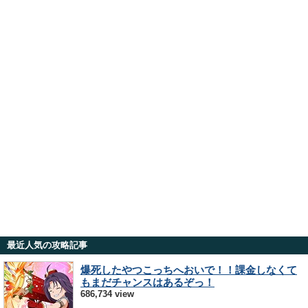
最近人気の攻略記事
爆死したやつこっちへおいで！！課金しなくて
もまだチャンスはあるぞっ！
686,734 view