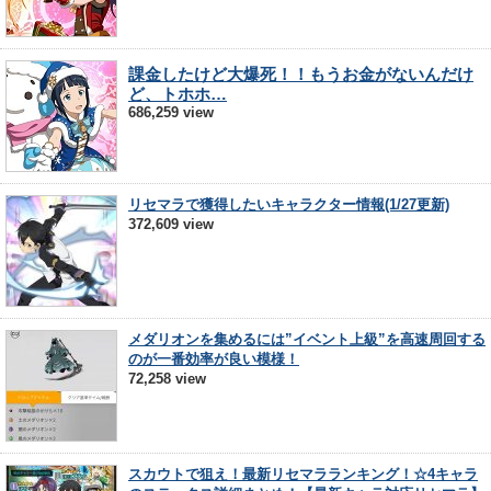
課金したけど大爆死！！もうお金がないんだけ
ど、トホホ…
686,259 view
リセマラで獲得したいキャラクター情報(1/27更新)
372,609 view
メダリオンを集めるには”イベント上級”を高速周回する
のが一番効率が良い模様！
72,258 view
スカウトで狙え！最新リセマラランキング！☆4キャラ