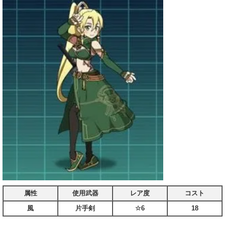
属性
使用武器
レア度
コスト
風
片手剣
☆6
18