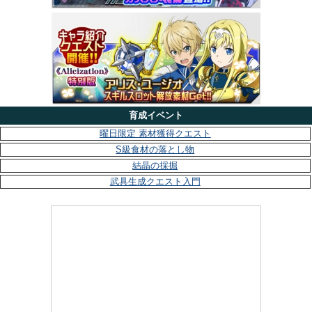
育成イベント
曜日限定 素材獲得クエスト
S級食材の落とし物
結晶の採掘
武具生成クエスト入門