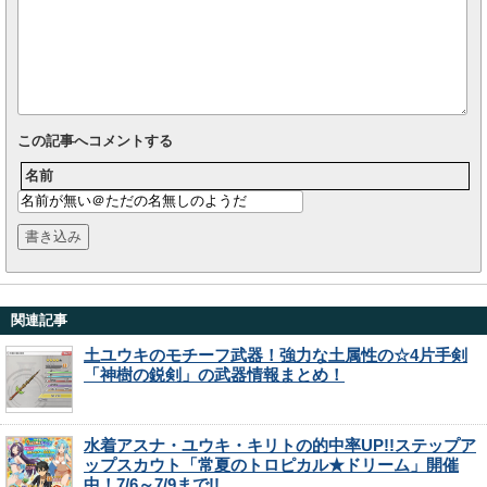
この記事へコメントする
名前
関連記事
土ユウキのモチーフ武器！強力な土属性の☆4片手剣
「神樹の鋭剣」の武器情報まとめ！
水着アスナ・ユウキ・キリトの的中率UP!!ステップア
ップスカウト「常夏のトロピカル★ドリーム」開催
中！7/6～7/9まで!!