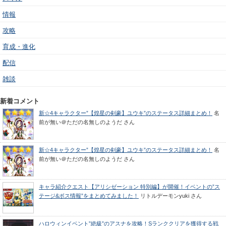
情報
攻略
育成・進化
配信
雑談
新着コメント
新☆4キャラクター”【煌星の剣豪】ユウキ”のステータス詳細まとめ！
名
前が無い＠ただの名無しのようだ
さん
新☆4キャラクター”【煌星の剣豪】ユウキ”のステータス詳細まとめ！
名
前が無い＠ただの名無しのようだ
さん
キャラ紹介クエスト【アリシゼーション 特別編】が開催！イベントの”ス
テージ&ボス情報”をまとめてみました！
リトルデーモンyuki
さん
ハロウィンイベント”絶級”のアスナを攻略！Sランククリアを獲得する戦