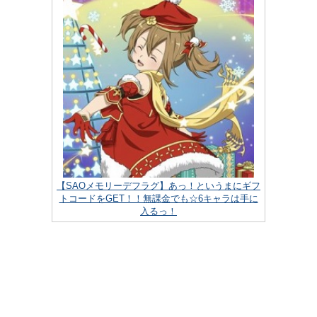
【SAOメモリーデフラグ】あっ！というまにギフ
トコードをGET！！無課金でも☆6キャラは手に
入るっ！