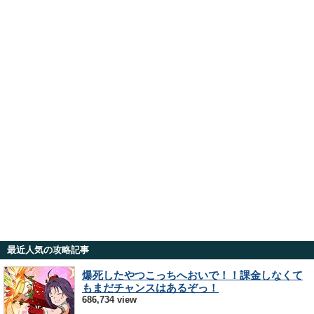
最近人気の攻略記事
爆死したやつこっちへおいで！！課金しなくて
もまだチャンスはあるぞっ！
686,734 view