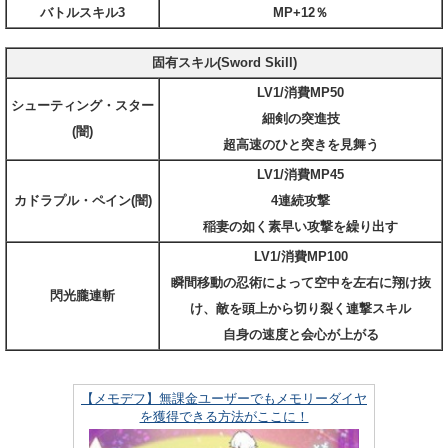
バトルスキル3
MP+12％
固有スキル(Sword Skill)
LV1/消費MP50
シューティング・スター
細剣の突進技
(闇)
超高速のひと突きを見舞う
LV1/消費MP45
カドラプル・ペイン(闇)
4連続攻撃
稲妻の如く素早い攻撃を繰り出す
LV1/消費MP100
瞬間移動の忍術によって空中を左右に翔け抜
閃光朧連斬
け、敵を頭上から切り裂く連撃スキル
自身の速度と会心が上がる
【メモデフ】無課金ユーザーでもメモリーダイヤ
を獲得できる方法がここに！