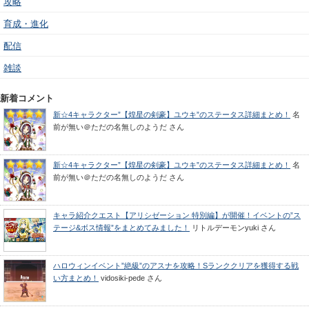
攻略
育成・進化
配信
雑談
新着コメント
新☆4キャラクター”【煌星の剣豪】ユウキ”のステータス詳細まとめ！
名
前が無い＠ただの名無しのようだ
さん
新☆4キャラクター”【煌星の剣豪】ユウキ”のステータス詳細まとめ！
名
前が無い＠ただの名無しのようだ
さん
キャラ紹介クエスト【アリシゼーション 特別編】が開催！イベントの”ス
テージ&ボス情報”をまとめてみました！
リトルデーモンyuki
さん
ハロウィンイベント”絶級”のアスナを攻略！Sランククリアを獲得する戦
い方まとめ！
vidosiki-pede
さん