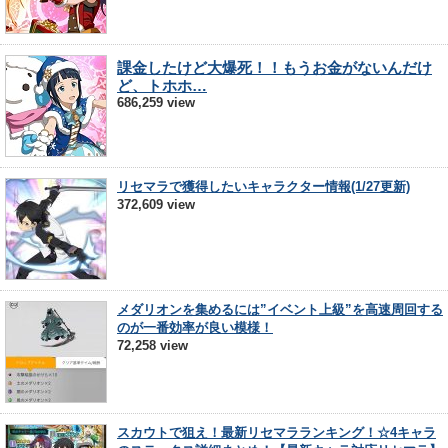
課金したけど大爆死！！もうお金がないんだけ
ど、トホホ…
686,259 view
リセマラで獲得したいキャラクター情報(1/27更新)
372,609 view
メダリオンを集めるには”イベント上級”を高速周回する
のが一番効率が良い模様！
72,258 view
スカウトで狙え！最新リセマラランキング！☆4キャラ