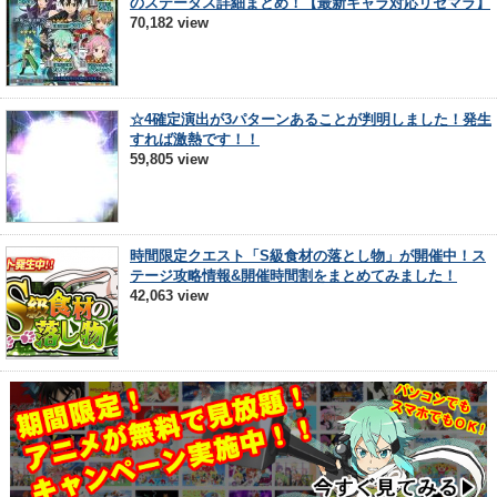
のステータス詳細まとめ！【最新キャラ対応リセマラ】
70,182 view
☆4確定演出が3パターンあることが判明しました！発生
すれば激熱です！！
59,805 view
時間限定クエスト「S級食材の落とし物」が開催中！ス
テージ攻略情報&開催時間割をまとめてみました！
42,063 view