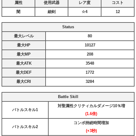
属性
使用武器
レア度
コスト
闇
細剣
☆4
12
Status
最大レベル
80
最大HP
10127
最大MP
208
最大ATK
3548
最大DEF
1772
最大CRI
3284
Battle Skill
対聖属性クリティカルダメージ10％増
バトルスキル1
(1.6倍)
コンボ持続時間増加
バトルスキル2
(+3秒)