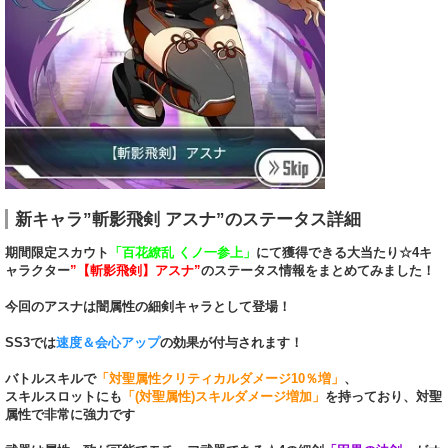
新キャラ”斬影飛剣 アスナ”のステータス詳細
期間限定スカウト
「百花繚乱 くノ一参上」
にて獲得できる大当たり☆4キ
ャラクター
”【斬影飛剣】アスナ”
のステータス情報をまとめてみました！
今回のアスナは闇属性の細剣キャラとして登場！
SS3では
速度＆会心アップ
の効果が付与されます！
バトルスキルで
「対聖属性クリティカルダメージ10％増」
、
スキルスロットにも
「(対聖属性)スキルダメージ増加」
を持っており、対聖
属性で非常に強力です