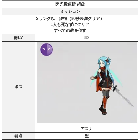
閃光朧連斬 超級
ミッション
Sランク以上獲得（80秒未満クリア）
1人も死なずにクリア
すべての敵を倒す
敵LV
80
ボス
アスナ
弱点
聖