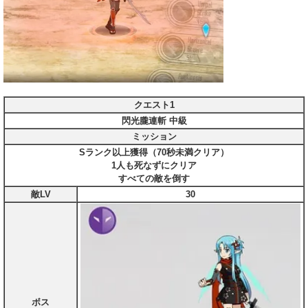
クエスト1
閃光朧連斬 中級
ミッション
Sランク以上獲得（70秒未満クリア）
1人も死なずにクリア
すべての敵を倒す
敵LV
30
ボス