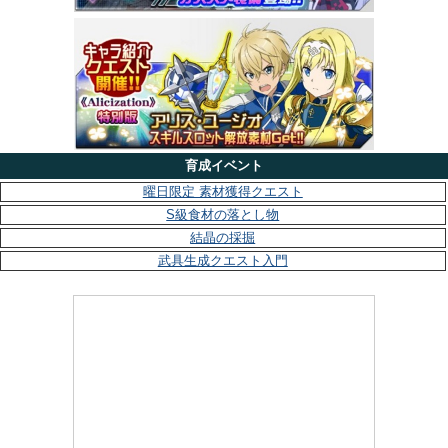
育成イベント
曜日限定 素材獲得クエスト
S級食材の落とし物
結晶の採掘
武具生成クエスト入門