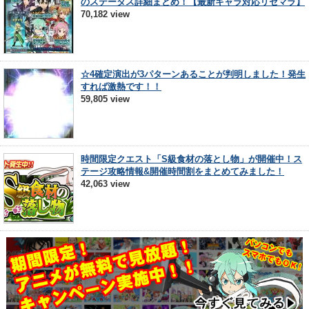
のステータス詳細まとめ！【最新キャラ対応リセマラ】
70,182 view
☆4確定演出が3パターンあることが判明しました！発生
すれば激熱です！！
59,805 view
時間限定クエスト「S級食材の落とし物」が開催中！ス
テージ攻略情報&開催時間割をまとめてみました！
42,063 view