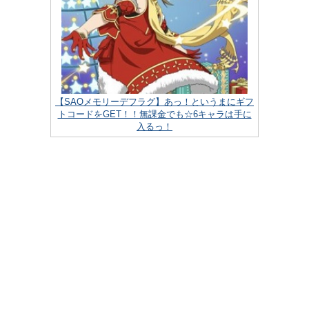
【SAOメモリーデフラグ】あっ！というまにギフ
トコードをGET！！無課金でも☆6キャラは手に
入るっ！