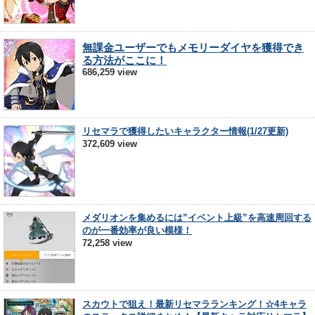
無課金ユーザーでもメモリーダイヤを獲得でき
る方法がここに！
686,259 view
リセマラで獲得したいキャラクター情報(1/27更新)
372,609 view
メダリオンを集めるには”イベント上級”を高速周回する
のが一番効率が良い模様！
72,258 view
スカウトで狙え！最新リセマラランキング！☆4キャラ