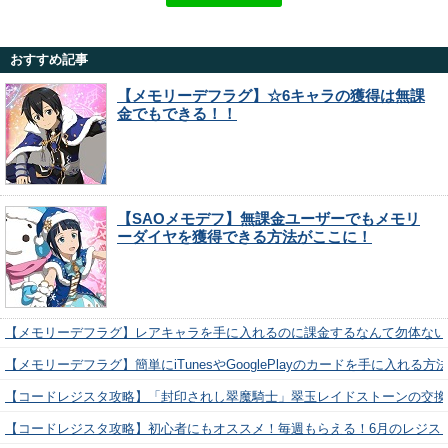
おすすめ記事
【メモリーデフラグ】☆6キャラの獲得は無課
金でもできる！！
【SAOメモデフ】無課金ユーザーでもメモリ
ーダイヤを獲得できる方法がここに！
【メモリーデフラグ】レアキャラを手に入れるのに課金するなんて勿体ない
【メモリーデフラグ】簡単にiTunesやGooglePlayのカードを手に入れる
【コードレジスタ攻略】「封印されし翠魔騎士」翠玉レイドストーンの交換
【コードレジスタ攻略】初心者にもオススメ！毎週もらえる！6月のレジス