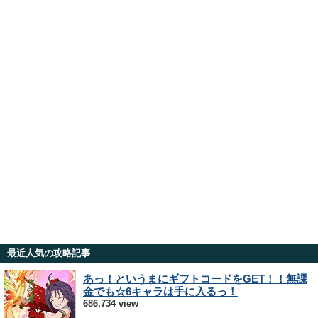
最近人気の攻略記事
あっ！というまにギフトコードをGET！！無課
金でも☆6キャラは手に入るっ！
686,734 view