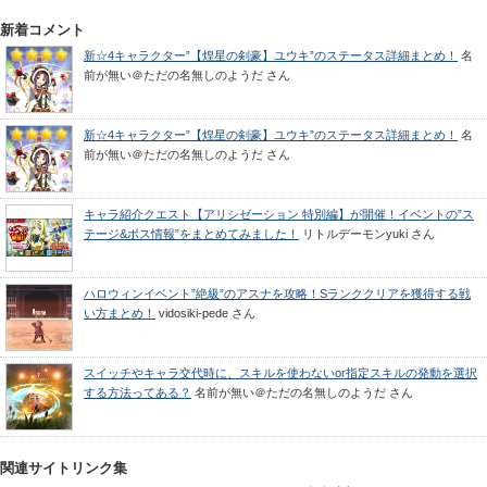
新着コメント
新☆4キャラクター”【煌星の剣豪】ユウキ”のステータス詳細まとめ！
名
前が無い＠ただの名無しのようだ
さん
新☆4キャラクター”【煌星の剣豪】ユウキ”のステータス詳細まとめ！
名
前が無い＠ただの名無しのようだ
さん
キャラ紹介クエスト【アリシゼーション 特別編】が開催！イベントの”ス
テージ&ボス情報”をまとめてみました！
リトルデーモンyuki
さん
ハロウィンイベント”絶級”のアスナを攻略！Sランククリアを獲得する戦
い方まとめ！
vidosiki-pede
さん
スイッチやキャラ交代時に、スキルを使わないor指定スキルの発動を選択
する方法ってある？
名前が無い＠ただの名無しのようだ
さん
関連サイトリンク集