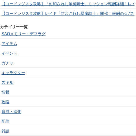
【コードレジスタ攻略】「封印されし翠魔騎士」ミッション報酬詳細！レイ
【コードレジスタ攻略】レイド「封印されし翠魔騎士」開催！報酬の☆7ス
カテゴリー一覧
SAOメモリー・デフラグ
アイテム
イベント
ガチャ
キャラクター
スキル
情報
攻略
育成・進化
配信
雑談