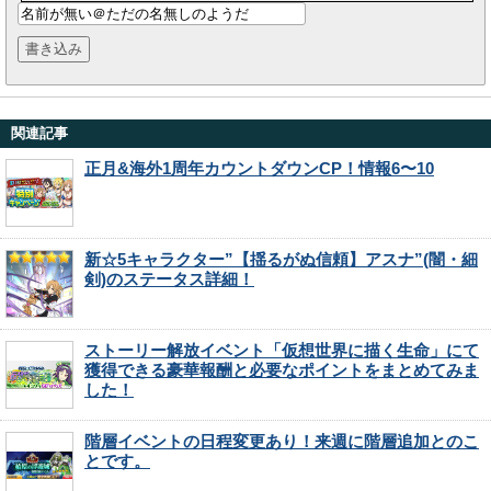
関連記事
正月&海外1周年カウントダウンCP！情報6〜10
新☆5キャラクター”【揺るがぬ信頼】アスナ”(闇・細
剣)のステータス詳細！
ストーリー解放イベント「仮想世界に描く生命」にて
獲得できる豪華報酬と必要なポイントをまとめてみま
した！
階層イベントの日程変更あり！来週に階層追加とのこ
とです。