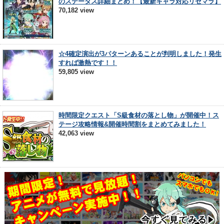
のステータス詳細まとめ！【最新キャラ対応リセマラ】
70,182 view
☆4確定演出が3パターンあることが判明しました！発生
すれば激熱です！！
59,805 view
時間限定クエスト「S級食材の落とし物」が開催中！ス
テージ攻略情報&開催時間割をまとめてみました！
42,063 view