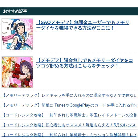
おすすめ記事
【SAOメモデフ】無課金ユーザーでもメモリ
ーダイヤを獲得できる方法がここに！
【メモデフ】課金無しでもメモリーダイヤをコ
ツコツ貯める方法はこちらをチェック！
【メモリーデフラグ】レアキャラを手に入れるのに課金するなんて勿体ない
【メモリーデフラグ】簡単にiTunesやGooglePlayのカードを手に入れる
【コードレジスタ攻略】「封印されし翠魔騎士」翠玉レイドストーンの交換
【コードレジスタ攻略】初心者にもオススメ！毎週もらえる！6月のレジス
【コードレジスタ攻略】「封印されし翠魔騎士」ミッション報酬詳細！レイ