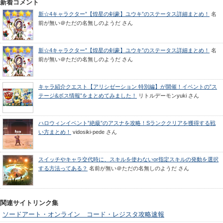
新着コメント
新☆4キャラクター”【煌星の剣豪】ユウキ”のステータス詳細まとめ！
名
前が無い＠ただの名無しのようだ
さん
新☆4キャラクター”【煌星の剣豪】ユウキ”のステータス詳細まとめ！
名
前が無い＠ただの名無しのようだ
さん
キャラ紹介クエスト【アリシゼーション 特別編】が開催！イベントの”ス
テージ&ボス情報”をまとめてみました！
リトルデーモンyuki
さん
ハロウィンイベント”絶級”のアスナを攻略！Sランククリアを獲得する戦
い方まとめ！
vidosiki-pede
さん
スイッチやキャラ交代時に、スキルを使わないor指定スキルの発動を選択
する方法ってある？
名前が無い＠ただの名無しのようだ
さん
関連サイトリンク集
ソードアート・オンライン コード・レジスタ攻略速報