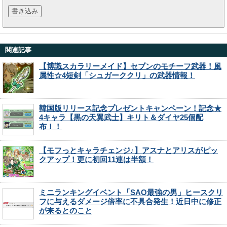
関連記事
【博識スカラリーメイド】セブンのモチーフ武器！風
属性☆4短剣「シュガーククリ」の武器情報！
韓国版リリース記念プレゼントキャンペーン！記念★
4キャラ【黒の天翼武士】キリト＆ダイヤ25個配
布！！
【モフっとキャラチェンジ♪】アスナとアリスがピッ
クアップ！更に初回11連は半額！
ミニランキングイベント「SAO最強の男」ヒースクリ
フに与えるダメージ倍率に不具合発生！近日中に修正
が来るとのこと