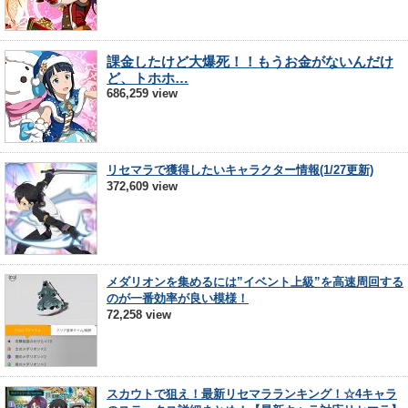
課金したけど大爆死！！もうお金がないんだけ
ど、トホホ…
686,259 view
リセマラで獲得したいキャラクター情報(1/27更新)
372,609 view
メダリオンを集めるには”イベント上級”を高速周回する
のが一番効率が良い模様！
72,258 view
スカウトで狙え！最新リセマラランキング！☆4キャラ