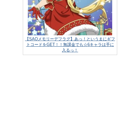
【SAOメモリーデフラグ】あっ！というまにギフ
トコードをGET！！無課金でも☆6キャラは手に
入るっ！