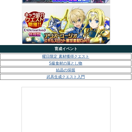
育成イベント
曜日限定 素材獲得クエスト
S級食材の落とし物
結晶の採掘
武具生成クエスト入門