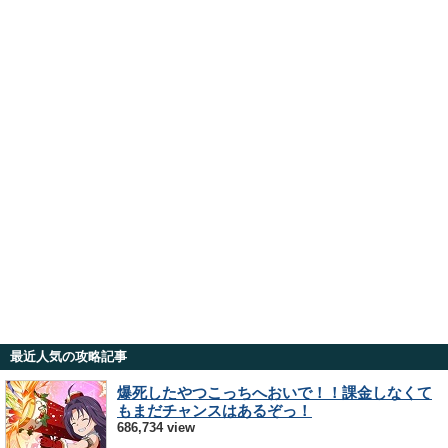
最近人気の攻略記事
爆死したやつこっちへおいで！！課金しなくて
もまだチャンスはあるぞっ！
686,734 view