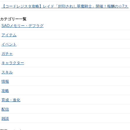
【コードレジスタ攻略】レイド「封印されし翠魔騎士」開催！報酬の☆7ス
カテゴリー一覧
SAOメモリー・デフラグ
アイテム
イベント
ガチャ
キャラクター
スキル
情報
攻略
育成・進化
配信
雑談