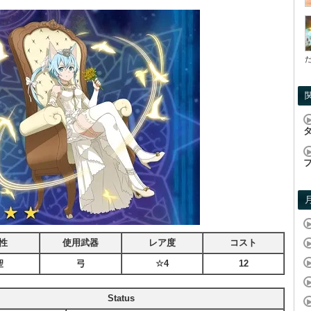
性
使用武器
レア度
コスト
聖
弓
☆4
12
Status