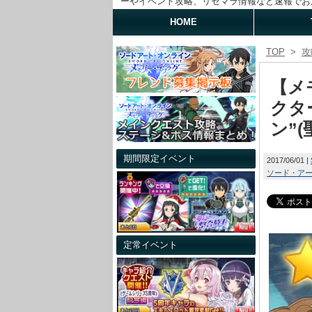
ーやイベント攻略、リセマラ情報など速報でお
HOME
TOP
>
攻
【メ
クタ
ン”
期間限定イベント
2017/06/01
ソード・ア
定常イベント