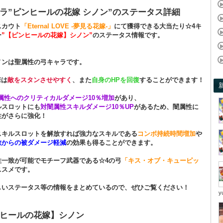
ラ”ピンヒールの花嫁 シノン”のステータス詳細
スカウト
「Eternal LOVE -夢見る花嫁-」
にて獲得できる大当たり☆4キ
ー
”【ピンヒールの花嫁】シノン”
のステータス情報です。
ノンは聖属性の弓キャラです。
撃は
敵をスタンさせやすく
、また
自身のHPを回復
することができます！
属性へのクリティカルダメージ10％増加
があり、
ルスロットにも
対闇属性スキルダメージ10％UP
があるため、闇属性に
性がさらに強化！
スキルスロットを解放すれば強力なスキルである
コンボ持続時間増加
や
敵からの被ダメージ軽減
の効果も得ることができます。
性一致が可能でモチーフ武器である☆4の弓
「キス・オブ・キューピッ
ススメです。
しいステータス等の情報をまとめているので、ぜひご覧ください！
y
ヒールの花嫁】シノン