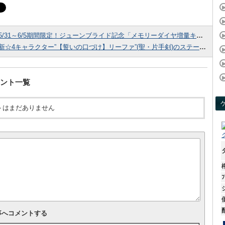
5/31～6/5期間限定！ジューンブライド記念「メモリーダイヤ増量キャンペーン」開催中！
新☆4キャラクター”【誓いの口づけ】リーファ”(聖・片手剣)のステータス詳細！
ント一覧
トはまだありません
ﾌ
事へコメントする