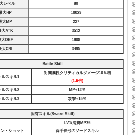
大レベル
80
最大HP
10029
最大MP
227
最大ATK
3512
最大DEF
1908
最大CRI
3495
Battle Skill
対闇属性クリティカルダメージ10％増
トルスキル1
(1.6倍)
トルスキル2
MP+12％
トルスキル3
攻撃+15％
固有スキル(Sword Skill)
LV1/消費MP35
トン・ショット
両手長弓のソードスキル