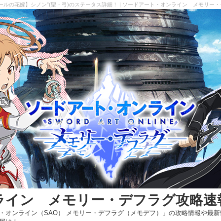
ールの花嫁】シノン”(聖・弓)のステータス詳細！ | ソードアート・オンライン メモリー
ライン メモリー・デフラグ攻略速
・オンライン（SAO） メモリー・デフラグ（メモデフ）」の攻略情報や最