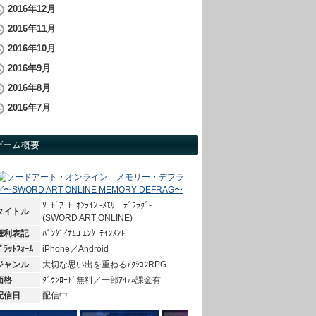
2016年12月
2016年11月
2016年10月
2016年9月
2016年8月
2016年7月
ゲーム概要
ｿｰﾄﾞｱｰﾄ･ｵﾝﾗｲﾝ -ﾒﾓﾘｰ･ﾃﾞﾌﾗｸﾞ-
タイトル
(SWORD ART ONLINE)
権利表記
ﾊﾞﾝﾀﾞｲﾅﾑｺ ｴﾝﾀｰﾃｲﾝﾒﾝﾄ
ﾟﾗｯﾄﾌｫｰﾑ
iPhone／Android
ジャンル
大切な思い出を重ねるｱｸｼｮﾝRPG
価格
ﾀﾞｳﾝﾛｰﾄﾞ無料／一部ｱｲﾃﾑ課金有
配信日
配信中