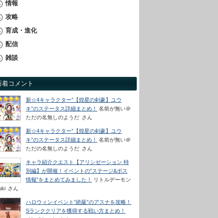
情報
攻略
育成・進化
配信
雑談
新着コメント
新☆4キャラクター”【煌星の剣豪】ユウ
キ”のステータス詳細まとめ！
名前が無い＠
ただの名無しのようだ
さん
新☆4キャラクター”【煌星の剣豪】ユウ
キ”のステータス詳細まとめ！
名前が無い＠
ただの名無しのようだ
さん
キャラ紹介クエスト【アリシゼーション 特
別編】が開催！イベントの”ステージ&ボス
情報”をまとめてみました！
リトルデーモン
uki
さん
ハロウィンイベント”絶級”のアスナを攻略！
Sランククリアを獲得する戦い方まとめ！