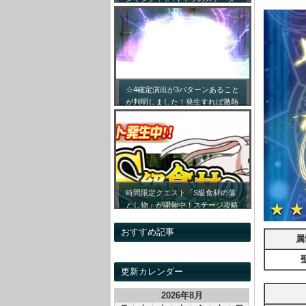
ス詳細まとめ！【最新キャラ対応
リセマラ】
☆4確定演出が3パターンあること
が判明しました！発生すれば激熱
です！！
時間限定クエスト「S級食材の落
とし物」が開催中！ステージ攻略
情報&開催時間割をまとめてみま
した！
おすすめ記事
属
更新カレンダー
2026年8月