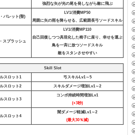
強烈な矢が光の尾を発しながら敵に飛ぶ
LV1/消費MP50
・バレット(聖)
周囲に矢の雨を降らせる、広範囲長弓ソードスキル
LV1/消費MP110
自己回復しつつ具現化した椅子に座り、幸せを運ぶ
・スプラッシュ
鳥を一斉に放つソードスキル
敵をスタンさせやすい
Skill Slot
ルスロット1
弓スキルLv1～5
ルスロット2
スキルダメージ増加Lv1～2
コンボ持続時間増加Lv1
ルスロット3
(+3秒)
闇ダメージ軽減Lv1～2
ルスロット4
(最大30％減)