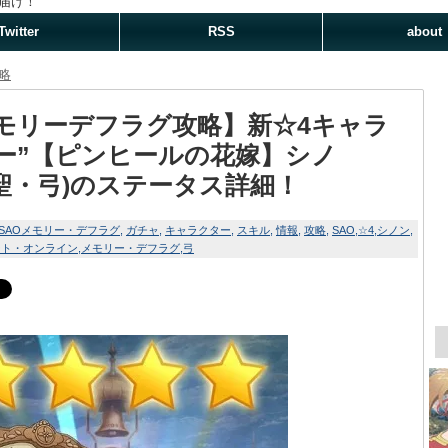
届け！
Twitter
RSS
about
略
モリーデフラグ攻略】新☆4キャラ
ー”【ピンヒールの花嫁】シノ
(聖・弓)のステータス詳細！
SAOメモリー・デフラグ
ガチャ
キャラクター
スキル
情報
攻略
SAO
☆4
シノン
ート・オンライン
メモリー・デフラグ
弓