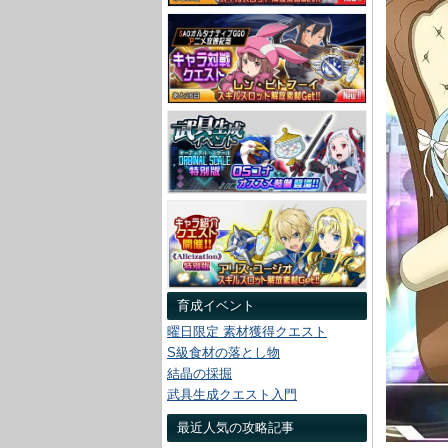
育成イベント
曜日限定 素材獲得クエスト
S級食材の落とし物
結晶の採掘
武具生成クエスト入門
最近人気の攻略記事