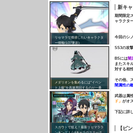
新キャ
期間限定
ャラクタ
今回のシ
リセマラで獲得したいキャラクタ
ー情報(1/27更新)
SS3の攻
BSには
闇
またスキ
対する相
その他、
メダリオンを集めるには”イベン
闇属性の
ト上級”を高速周回するのが一番
効率が良い模様！
武器は属
ド」
がオ
下記に詳
スカウトで狙え！最新リセマララ
【ピン
ンキング！☆4キャラのステータ