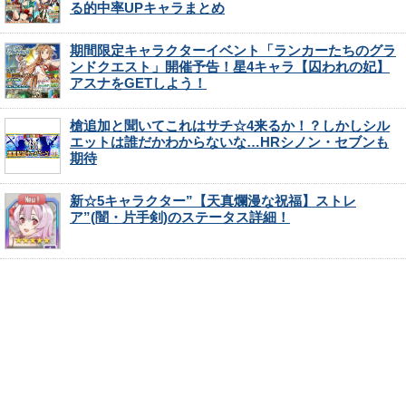
る的中率UPキャラまとめ
期間限定キャラクターイベント「ランカーたちのグラ
ンドクエスト」開催予告！星4キャラ【囚われの妃】
アスナをGETしよう！
槍追加と聞いてこれはサチ☆4来るか！？しかしシル
エットは誰だかわからないな…HRシノン・セブンも
期待
新☆5キャラクター”【天真爛漫な祝福】ストレ
ア”(闇・片手剣)のステータス詳細！