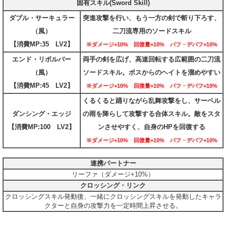
固有スキル(Sword Skill)
ダブル・サーキュラー
突進攻撃を行い、もう一方の剣で斬り下ろす、
（風）
二刀流専用のソードスキル
【消費MP:35 LV2】
※ダメージ+10% 回復量+10% バフ・デバフ+10%
エンド・リボルバー
両手の剣を広げ、高速回転する広範囲の二刀流
（風）
ソードスキル。ボスからのヘイトを溜めやすい
【消費MP:45 LV2】
※ダメージ+10% 回復量+10% バフ・デバフ+10%
くるくると踊りながら乱舞攻撃をし、サーベル
ダンシング・エッジ
の雨を降らして攻撃する合体スキル。敵をスタ
【消費MP:100 LV2】
ンさせやすく、自身のHPを回復する
※ダメージ+10% 回復量+10% バフ・デバフ+10%
連携パートナー
リーファ（ダメージ+10%）
クロッシング・リンク
クロッシングスキル発動後、一緒にクロッシングスキルを発動したキャラ
クターと自身の攻撃力を一定時間上昇させる。