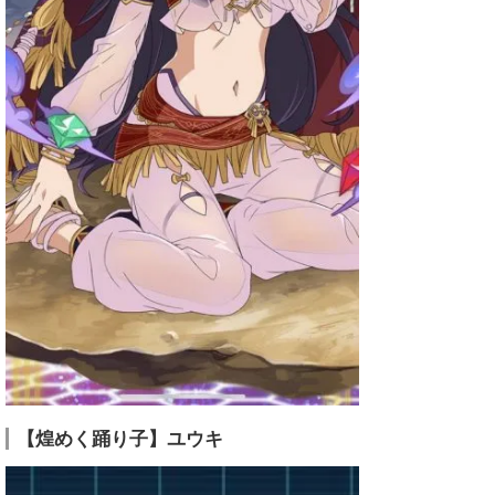
【煌めく踊り子】ユウキ