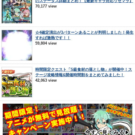
のステータス詳細まとめ！【最新キャラ対応リセマラ】
70,177 view
☆4確定演出が3パターンあることが判明しました！発生
すれば激熱です！！
59,804 view
時間限定クエスト「S級食材の落とし物」が開催中！ス
テージ攻略情報&開催時間割をまとめてみました！
42,063 view