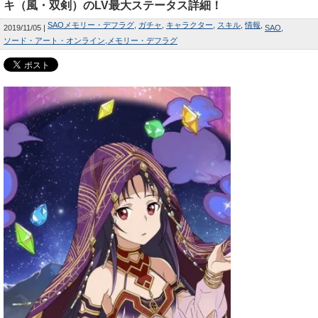
キ（風・双剣）のLV最大ステータス詳細！
SAOメモリー・デフラグ
ガチャ
キャラクター
スキル
情報
2019/11/05
SAO
ソード・アート・オンライン
メモリー・デフラグ