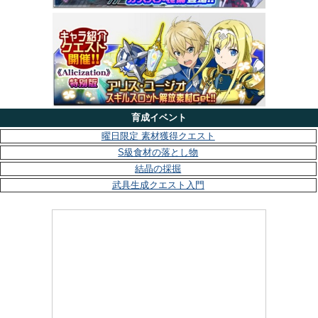
育成イベント
曜日限定 素材獲得クエスト
S級食材の落とし物
結晶の採掘
武具生成クエスト入門