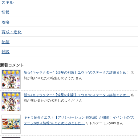
スキル
情報
攻略
育成・進化
配信
雑談
新着コメント
新☆4キャラクター”【煌星の剣豪】ユウキ”のステータス詳細まとめ！
名
前が無い＠ただの名無しのようだ
さん
新☆4キャラクター”【煌星の剣豪】ユウキ”のステータス詳細まとめ！
名
前が無い＠ただの名無しのようだ
さん
キャラ紹介クエスト【アリシゼーション 特別編】が開催！イベントの”ス
テージ&ボス情報”をまとめてみました！
リトルデーモンyuki
さん