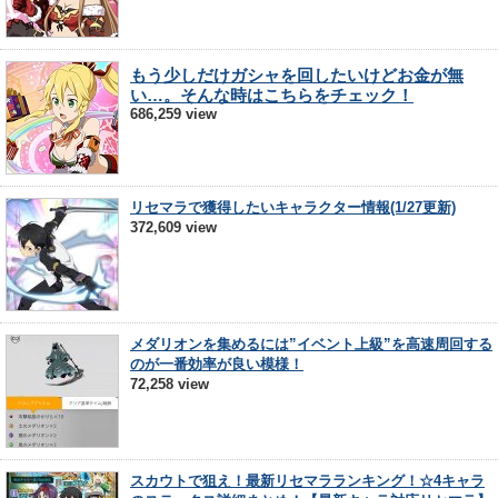
もう少しだけガシャを回したいけどお金が無
い…。そんな時はこちらをチェック！
686,259 view
リセマラで獲得したいキャラクター情報(1/27更新)
372,609 view
メダリオンを集めるには”イベント上級”を高速周回する
のが一番効率が良い模様！
72,258 view
スカウトで狙え！最新リセマラランキング！☆4キャラ