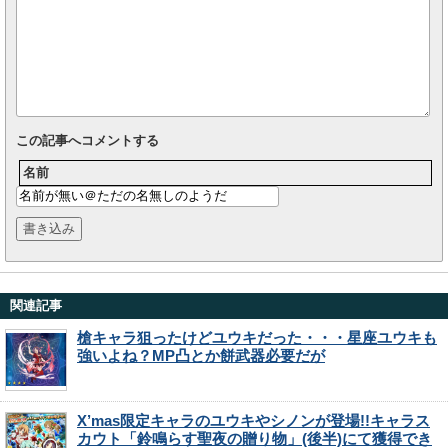
この記事へコメントする
名前
関連記事
槍キャラ狙ったけどユウキだった・・・星座ユウキも
強いよね？MP凸とか餅武器必要だが
X’mas限定キャラのユウキやシノンが登場!!キャラス
カウト「鈴鳴らす聖夜の贈り物」(後半)にて獲得でき