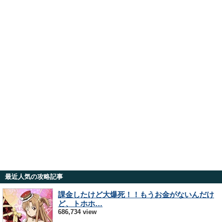
最近人気の攻略記事
課金したけど大爆死！！もうお金がないんだけ
ど、トホホ…
686,734 view