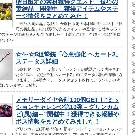
曜日限定の素材獲得クエスト「技巧の
黄結晶」開催中！獲得アイテムやステ
ージ情報をまとめてみた！
「技巧の黄結晶」攻略！ 金曜日限定の素材獲得クエスト「技
巧の黄結晶」にて獲得できるアイテムや登場する敵キャラ・
のステージ情報をまとめてみました！ 1週間に1度、金曜日だけに開催
イベ ...
☆4~☆5狙撃銃「心意強化 へカート2」
ステータス詳細
心意強化 へカート2 新☆6「シノン」の武器として実装され
た☆4武器「心意強化 へカート2」のステータス詳細情報にな
ります。 ☆4最大ステータスやセットされているバトルスキ
しています。☆5情 ...
メモリーダイヤ合計100個GET！”ミッ
ションチャレンジ第10弾～グリンカム
ビ(風)編～”開催中！獲得できる報酬や
ボス情報をまとめてみました！
グリンカムビ(風)編 開催！ 新イベント「ミッションチャレン
弾 グリンカムビ編」の第2弾が開催中です！ マルチプレイ推奨のイベン