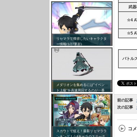
武器
☆4 A
☆5 A
リセマラで獲得したいキャラクタ
ー情報(1/27更新)
バトル
メダリオンを集めるには”イベン
ト上級”を高速周回するのが一番
効率が良い模様！
前の記事
次の記事
コメ
スカウトで狙え！最新リセマララ
ンキング！☆4キャラのステータ