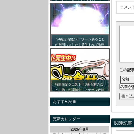
ス詳細まとめ！【最新キャラ対応
コメン
リセマラ】
☆4確定演出が3パターンあること
が判明しました！発生すれば激熱
です！！
この記
名前
時間限定クエスト「S級食材の落
とし物」が開催中！ステージ攻略
情報&開催時間割をまとめてみま
した！
おすすめ記事
更新カレンダー
関連記事
2026年8月