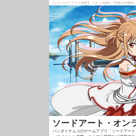
【メモリーデフラグ攻略】 ☆4~☆5細剣「初雛の光耀剣
ソードアート・オン
バンダイナムコのゲームアプリ「ソードアート