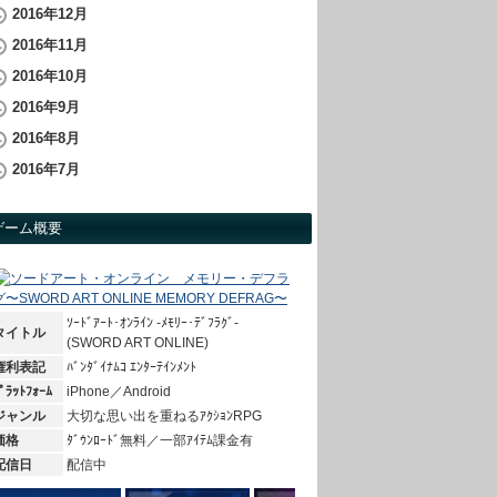
2016年12月
2016年11月
2016年10月
2016年9月
2016年8月
2016年7月
ゲーム概要
ｿｰﾄﾞｱｰﾄ･ｵﾝﾗｲﾝ -ﾒﾓﾘｰ･ﾃﾞﾌﾗｸﾞ-
タイトル
(SWORD ART ONLINE)
権利表記
ﾊﾞﾝﾀﾞｲﾅﾑｺ ｴﾝﾀｰﾃｲﾝﾒﾝﾄ
ﾟﾗｯﾄﾌｫｰﾑ
iPhone／Android
ジャンル
大切な思い出を重ねるｱｸｼｮﾝRPG
価格
ﾀﾞｳﾝﾛｰﾄﾞ無料／一部ｱｲﾃﾑ課金有
配信日
配信中