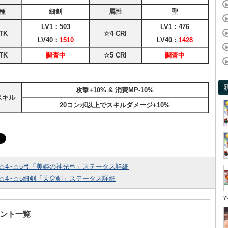
種
細剣
属性
聖
LV1：503
LV1：476
TK
☆4 CRI
LV40：
1510
LV40：
1428
TK
調査中
☆5 CRI
調査中
攻撃+10% & 消費MP-10%
スキル
20コンボ以上でスキルダメージ+10%
☆4~☆5弓「美姫の神光弓」ステータス詳細
☆4~☆5細剣「天穿剣」ステータス詳細
y
ント一覧