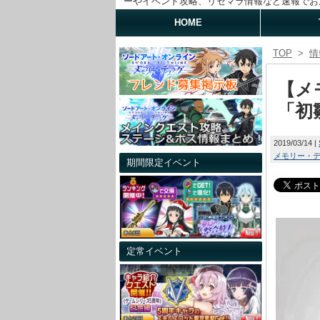
ーやイベント攻略、リセマラ情報など速報でお
HOME
TOP
>
情
【メ
「初
2019/03/14
メモリー・
期間限定イベント
定常イベント