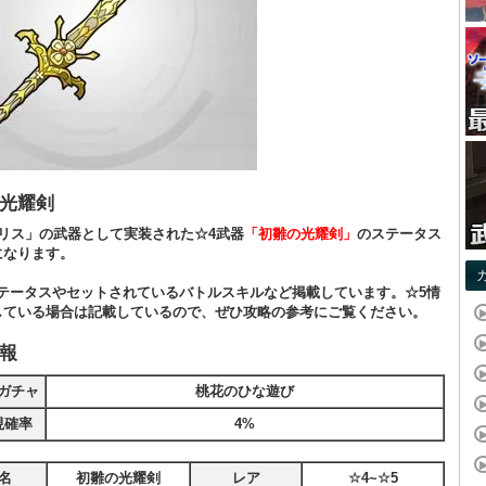
光耀剣
アリス」の武器として実装された☆4武器
「初雛の光耀剣」
のステータス
になります。
ステータスやセットされているバトルスキルなど掲載しています。☆5情
している場合は記載しているので、ぜひ攻略の参考にご覧ください。
報
ガチャ
桃花のひな遊び
現確率
4%
名
初雛の光耀剣
レア
☆4~☆5