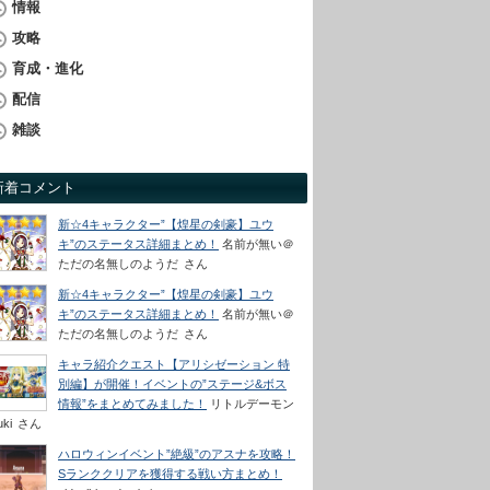
情報
攻略
育成・進化
配信
雑談
新着コメント
新☆4キャラクター”【煌星の剣豪】ユウ
キ”のステータス詳細まとめ！
名前が無い＠
ただの名無しのようだ
さん
新☆4キャラクター”【煌星の剣豪】ユウ
キ”のステータス詳細まとめ！
名前が無い＠
ただの名無しのようだ
さん
キャラ紹介クエスト【アリシゼーション 特
別編】が開催！イベントの”ステージ&ボス
情報”をまとめてみました！
リトルデーモン
uki
さん
ハロウィンイベント”絶級”のアスナを攻略！
Sランククリアを獲得する戦い方まとめ！