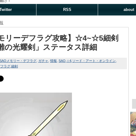
届け！
Twitter
RSS
about
報
モリーデフラグ攻略】☆4~☆5細剣
雛の光耀剣」ステータス詳細
SAOメモリー・デフラグ
ガチャ
情報
SAO
☆4
ソード・アート・オンライン
デフラグ
細剣