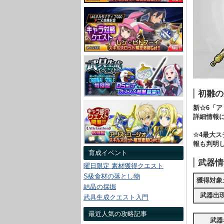
初雛の
新☆6「
詳細情報
☆4最大
報も判明
育成イベント
武器情
曜日限定 素材獲得クエスト
S級食材の落とし物
獲得対象
結晶の採掘
武器出
武具生成クエスト入門
最近人気の攻略記事
武器