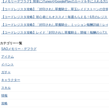
【メモリーデフラグ】簡単にiTunesやGooglePlayのカードを手に入れる
【コードレジスタ攻略】「封印されし翠魔騎士」翠玉レイドストーンの交換
【コードレジスタ攻略】初心者にもオススメ！毎週もらえる！6月のレジス
【コードレジスタ攻略】「封印されし翠魔騎士」ミッション報酬詳細！レイ
【コードレジスタ攻略】レイド「封印されし翠魔騎士」開催！報酬の☆7ス
カテゴリー一覧
SAOメモリー・デフラグ
アイテム
イベント
ガチャ
キャラクター
スキル
情報
攻略