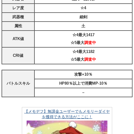
レア度
☆4
武器種
細剣
属性
土
☆4最大
1417
ATK値
☆5最大
調査中
☆4最大
1182
CRI値
☆5最大
調査中
攻撃+10％
バトルスキル
HP80％以上で消費MP-10％
–
【メモデフ】無課金ユーザーでもメモリーダイヤ
を獲得できる方法がここに！