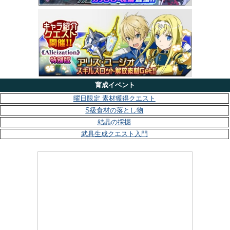
育成イベント
曜日限定 素材獲得クエスト
S級食材の落とし物
結晶の採掘
武具生成クエスト入門