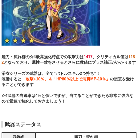
麗刀・流れ柳の☆4最高強化時点での攻撃力は
1417
、クリティカル値は
118
2
となっており、属性一致をさせるとさらに数値にプラス補正がかかります
浴衣シリーズの武器は、全て”バトルスキル2つ持ち”！
装備すると
「攻撃+10％」＆「HP80％以上で消費MP-10％」
の恩恵を受け
ることができます
☆4武器の当選率は4%と低いですが、当てることができたら非常に強力な
ので最速で強化しておきましょう！
武器ステータス
武器名
麗刀・流れ柳