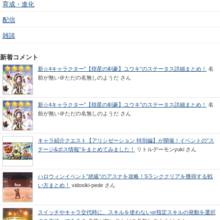
育成・進化
配信
雑談
新着コメント
新☆4キャラクター”【煌星の剣豪】ユウキ”のステータス詳細まとめ！
名
前が無い＠ただの名無しのようだ
さん
新☆4キャラクター”【煌星の剣豪】ユウキ”のステータス詳細まとめ！
名
前が無い＠ただの名無しのようだ
さん
キャラ紹介クエスト【アリシゼーション 特別編】が開催！イベントの”ス
テージ&ボス情報”をまとめてみました！
リトルデーモンyuki
さん
ハロウィンイベント”絶級”のアスナを攻略！Sランククリアを獲得する戦
い方まとめ！
vidosiki-pede
さん
スイッチやキャラ交代時に、スキルを使わないor指定スキルの発動を選択