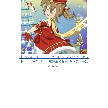
【SAOメモリーデフラグ】あっ！というまにギフ
トコードをGET！！無課金でも☆6キャラは手に
入るっ！