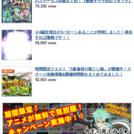
のステータス詳細まとめ！【最新キャラ対応リセマラ】
70,182 view
☆4確定演出が3パターンあることが判明しました！発生
すれば激熱です！！
59,805 view
時間限定クエスト「S級食材の落とし物」が開催中！ス
テージ攻略情報&開催時間割をまとめてみました！
42,063 view