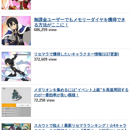
無課金ユーザーでもメモリーダイヤを獲得でき
る方法がここに！
686,259 view
リセマラで獲得したいキャラクター情報(1/27更新)
372,609 view
メダリオンを集めるには”イベント上級”を高速周回する
のが一番効率が良い模様！
72,258 view
スカウトで狙え！最新リセマラランキング！☆4キャラ