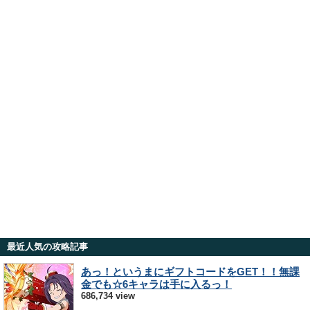
最近人気の攻略記事
あっ！というまにギフトコードをGET！！無課
金でも☆6キャラは手に入るっ！
686,734 view