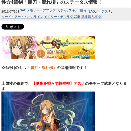
性☆4細剣「麗刀・流れ柳」のステータス情報！
SAOメモリー・デフラグ
ガチャ
スキル
情報
2017/07/18
SAO
☆4
アスナ
ソード・アート・オンライン
メモリー・デフラグ
武器
武器購入
細剣
☆4細剣の１つ
「麗刀・流れ柳」
の武器情報です！
土属性の細剣で、
【夏夜を照らす枝垂柳】アスナ
のモチーフ武器となりま
す