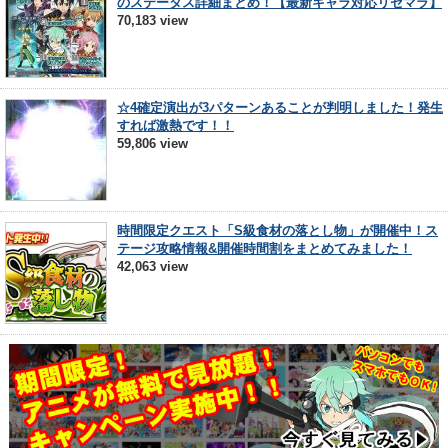
のステータス詳細まとめ！【最新キャラ対応リセマラ】
70,183 view
☆4確定演出が3パターンあることが判明しました！発生
すれば激熱です！！
59,806 view
時間限定クエスト「S級食材の落とし物」が開催中！ス
テージ攻略情報&開催時間割をまとめてみました！
42,063 view