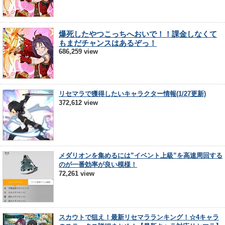
爆死したやつこっちへおいで！！課金しなくて
もまだチャンスはあるぞっ！
686,259 view
リセマラで獲得したいキャラクター情報(1/27更新)
372,612 view
メダリオンを集めるには”イベント上級”を高速周回する
のが一番効率が良い模様！
72,261 view
スカウトで狙え！最新リセマラランキング！☆4キャラ