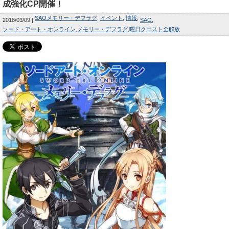
成強化CP開催！
SAOメモリー・デフラグ
イベント
情報
2018/03/09
SAO
ソード・アート・オンライン
メモリー・デフラグ
曜日クエスト全解放