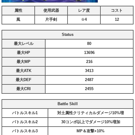
属性
使用武器
レア度
コスト
風
片手剣
☆4
12
Status
最大レベル
80
最大HP
13696
最大MP
216
最大ATK
3413
最大DEF
2487
最大CRI
2455
Battle Skill
バトルスキル1
対土属性クリティカルダメージ10%増
バトルスキル2
30コンボ以上でダメージ10%増加
バトルスキル3
MP＆攻撃+10%