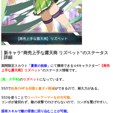
新キャラ”商売上手な露天商 リズベット”のステータス
詳細
期間限定スカウト
「夏夜の祝祭」
にて獲得できる☆4キャラクター
”【商売
上手な露天商】リズベット”
のステータス情報です。
(風・片手剣)
の
リズベット
になっています。
SS3で
自身のHPを回復と被ダメ軽減
ができるので、耐久力がある。
SS3を使うことで
スーパーアーマーを付与可能。
コンボが途切れず、敵の攻撃でのけぞらないので、コンボを繋げやすい。
固有スキルで敵の背後に回り込むことが可能。