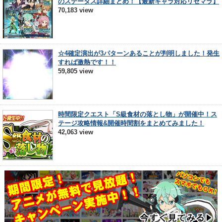
のステータス詳細まとめ！【最新キャラ対応リセマラ】
70,183 view
☆4確定演出が3パターンあることが判明しました！発生
すれば激熱です！！
59,805 view
時間限定クエスト「S級食材の落とし物」が開催中！ス
テージ攻略情報&開催時間割をまとめてみました！
42,063 view