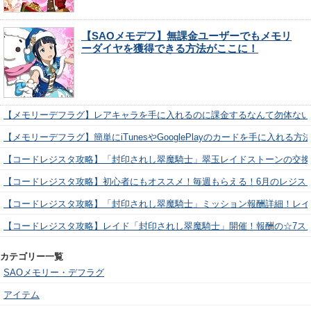
【SAOメモデフ】無課金ユーザーでもメモリ
ーダイヤを獲得できる方法がここに！
【メモリーデフラグ】レアキャラを手に入れるのに課金するなんて勿体ない
【メモリーデフラグ】簡単にiTunesやGooglePlayのカードを手に入れる
【コードレジスタ攻略】「封印されし翠魔騎士」翠玉レイドストーンの交換
【コードレジスタ攻略】初心者にもオススメ！毎週もらえる！6月のレジス
【コードレジスタ攻略】「封印されし翠魔騎士」ミッション報酬詳細！レイ
【コードレジスタ攻略】レイド「封印されし翠魔騎士」開催！報酬の☆7ス
カテゴリー一覧
SAOメモリー・デフラグ
アイテム