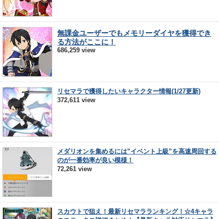
無課金ユーザーでもメモリーダイヤを獲得でき
る方法がここに！
686,259 view
リセマラで獲得したいキャラクター情報(1/27更新)
372,611 view
メダリオンを集めるには”イベント上級”を高速周回する
のが一番効率が良い模様！
72,261 view
スカウトで狙え！最新リセマラランキング！☆4キャラ