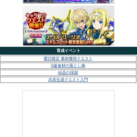
育成イベント
曜日限定 素材獲得クエスト
S級食材の落とし物
結晶の採掘
武具生成クエスト入門