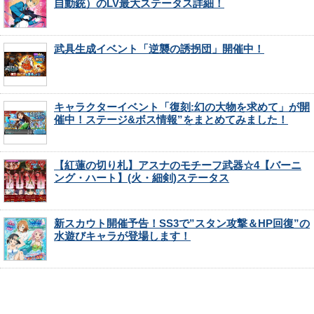
自動銃）のLV最大ステータス詳細！
武具生成イベント「逆襲の誘拐団」開催中！
キャラクターイベント「復刻:幻の大物を求めて」が開
催中！ステージ&ボス情報”をまとめてみました！
【紅蓮の切り札】アスナのモチーフ武器☆4【バーニ
ング・ハート】(火・細剣)ステータス
新スカウト開催予告！SS3で”スタン攻撃＆HP回復”の
水遊びキャラが登場します！