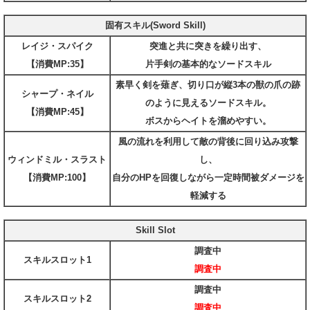
固有スキル(Sword Skill)
レイジ・スパイク
突進と共に突きを繰り出す、
【消費MP:35】
片手剣の基本的なソードスキル
素早く剣を薙ぎ、切り口が縦3本の獣の爪の跡
シャープ・ネイル
のように見えるソードスキル。
【消費MP:45】
ボスからヘイトを溜めやすい。
風の流れを利用して敵の背後に回り込み攻撃
ウィンドミル・スラスト
し、
【消費MP:100】
自分のHPを回復しながら一定時間被ダメージを
軽減する
Skill Slot
調査中
スキルスロット1
調査中
調査中
スキルスロット2
調査中