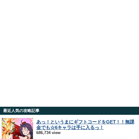
最近人気の攻略記事
あっ！というまにギフトコードをGET！！無課
金でも☆6キャラは手に入るっ！
686,734 view