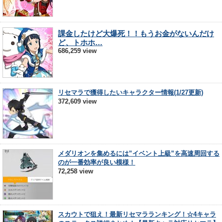
課金したけど大爆死！！もうお金がないんだけ
ど、トホホ…
686,259 view
リセマラで獲得したいキャラクター情報(1/27更新)
372,609 view
メダリオンを集めるには”イベント上級”を高速周回する
のが一番効率が良い模様！
72,258 view
スカウトで狙え！最新リセマラランキング！☆4キャラ