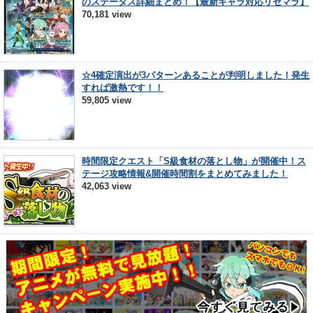
のステータス詳細まとめ！【最新キャラ対応リセマラ】
70,181 view
☆4確定演出が3パターンあることが判明しました！発生
すれば激熱です！！
59,805 view
時間限定クエスト「S級食材の落とし物」が開催中！ス
テージ攻略情報&開催時間割をまとめてみました！
42,063 view