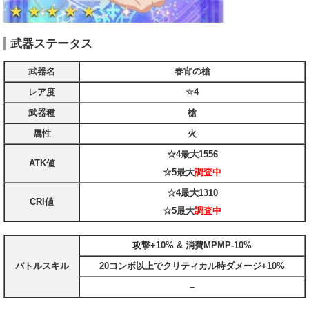
武器ステータス
武器名
春宵の槍
レア度
☆4
武器種
槍
属性
火
☆4最大
1556
ATK値
☆5最大
調査中
☆4最大
1310
CRI値
☆5最大
調査中
攻撃+10% & 消費MPMP-10%
バトルスキル
20コンボ以上でクリティカル時ダメージ+10%
–