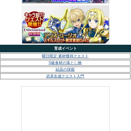
育成イベント
曜日限定 素材獲得クエスト
S級食材の落とし物
結晶の採掘
武具生成クエスト入門