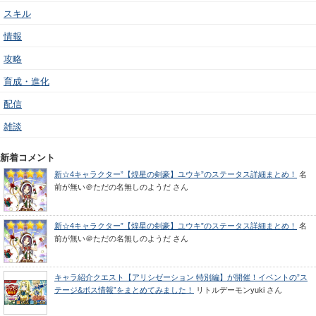
スキル
情報
攻略
育成・進化
配信
雑談
新着コメント
新☆4キャラクター”【煌星の剣豪】ユウキ”のステータス詳細まとめ！
名
前が無い＠ただの名無しのようだ
さん
新☆4キャラクター”【煌星の剣豪】ユウキ”のステータス詳細まとめ！
名
前が無い＠ただの名無しのようだ
さん
キャラ紹介クエスト【アリシゼーション 特別編】が開催！イベントの”ス
テージ&ボス情報”をまとめてみました！
リトルデーモンyuki
さん