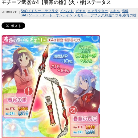
モチーフ武器☆4【春宵の槍】(火・槍)ステータス
SAOメモリー・デフラグ
イベント
ガチャ
キャラクター
スキル
情報
2018/03/11
SAO
ソード・アート・オンライン
メモリー・デフラグ
制服ユウキ
春宵の槍