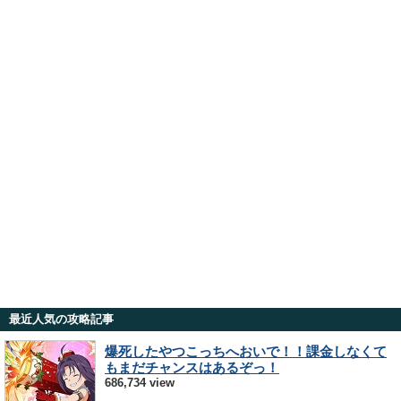
最近人気の攻略記事
爆死したやつこっちへおいで！！課金しなくて
もまだチャンスはあるぞっ！
686,734 view