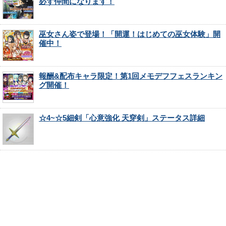
必ず仲間になります！
巫女さん姿で登場！「開運！はじめての巫女体験」開
催中！
報酬&配布キャラ限定！第1回メモデフフェスランキン
グ開催！
☆4~☆5細剣「心意強化 天穿剣」ステータス詳細