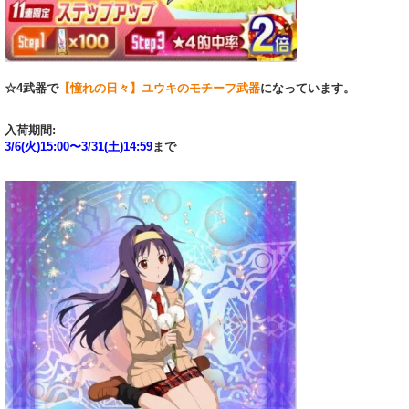
☆4武器で
【憧れの日々】ユウキのモチーフ武器
になっています。
入荷期間:
3/6(火)15:00〜3/31(土)14:59
まで