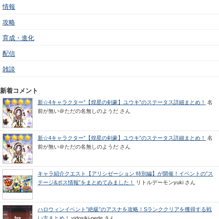
情報
攻略
育成・進化
配信
雑談
新着コメント
新☆4キャラクター”【煌星の剣豪】ユウキ”のステータス詳細まとめ！
名
前が無い＠ただの名無しのようだ
さん
新☆4キャラクター”【煌星の剣豪】ユウキ”のステータス詳細まとめ！
名
前が無い＠ただの名無しのようだ
さん
キャラ紹介クエスト【アリシゼーション 特別編】が開催！イベントの”ス
テージ&ボス情報”をまとめてみました！
リトルデーモンyuki
さん
ハロウィンイベント”絶級”のアスナを攻略！Sランククリアを獲得する戦
い方まとめ！
vidosiki-pede
さん