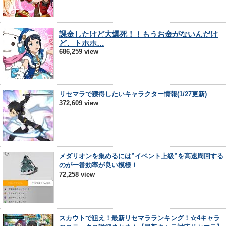
課金したけど大爆死！！もうお金がないんだけ
ど、トホホ…
686,259 view
リセマラで獲得したいキャラクター情報(1/27更新)
372,609 view
メダリオンを集めるには”イベント上級”を高速周回する
のが一番効率が良い模様！
72,258 view
スカウトで狙え！最新リセマラランキング！☆4キャラ