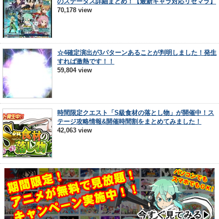
のステータス詳細まとめ！【最新キャラ対応リセマラ】
70,178 view
☆4確定演出が3パターンあることが判明しました！発生
すれば激熱です！！
59,804 view
時間限定クエスト「S級食材の落とし物」が開催中！ス
テージ攻略情報&開催時間割をまとめてみました！
42,063 view