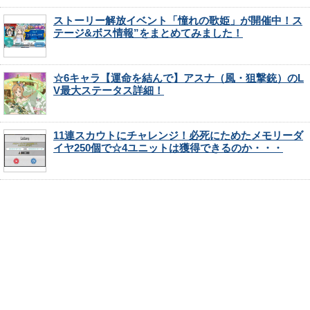
ストーリー解放イベント「憧れの歌姫」が開催中！ス
テージ&ボス情報”をまとめてみました！
☆6キャラ【運命を結んで】アスナ（風・狙撃銃）のL
V最大ステータス詳細！
11連スカウトにチャレンジ！必死にためたメモリーダ
イヤ250個で☆4ユニットは獲得できるのか・・・