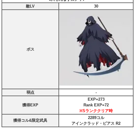
敵LV
30
ボス
弱点
‐
EXP=273
獲得EXP
Rank EXP=72
※Sランククリア時
2289コル
獲得コル&限定武具
アインクラッド・ピアス R2