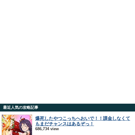
最近人気の攻略記事
爆死したやつこっちへおいで！！課金しなくて
もまだチャンスはあるぞっ！
686,734 view