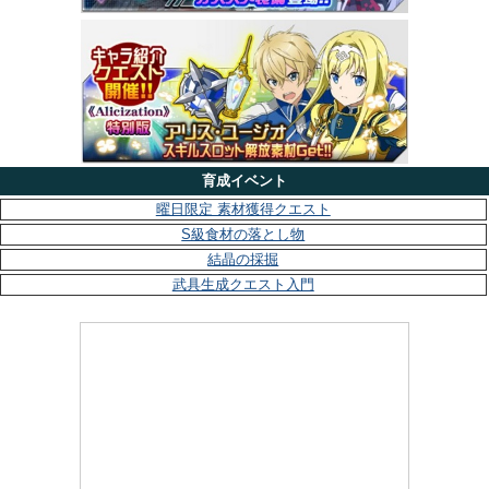
育成イベント
曜日限定 素材獲得クエスト
S級食材の落とし物
結晶の採掘
武具生成クエスト入門