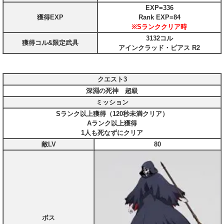
EXP=336
獲得EXP
Rank EXP=84
※Sランククリア時
3132コル
獲得コル&限定武具
アインクラッド・ピアス R2
クエスト3
深淵の死神 超級
ミッション
Sランク以上獲得（120秒未満クリア）
Aランク以上獲得
1人も死なずにクリア
敵LV
80
ボス