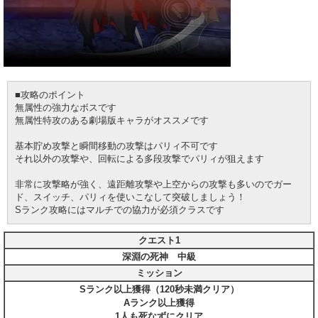
■攻略のポイント
無属性の強力なボスです
無属性特攻のある劇場版キャラがオススメです
基本貯め攻撃と瞬間移動の攻撃はパリィ不可です
それ以外の攻撃や、回転による多段攻撃でパリィが狙えます
非常に攻撃略が強く、遠距離攻撃や上空からの攻撃も多いのでガー
ド、スイッチ、パリィを使いこなして突破しましょう！
Sランク攻略にはマルチでの協力が必須クラスです
クエスト1
深淵の死神 中級
ミッション
Sランク以上獲得（120秒未満クリア）
Aランク以上獲得
1人も死なずにクリア