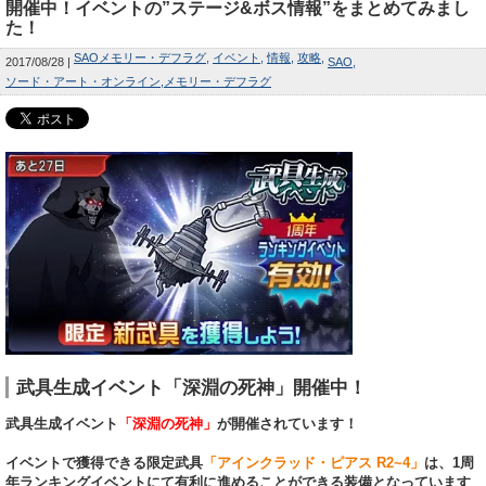
開催中！イベントの”ステージ&ボス情報”をまとめてみまし
た！
SAOメモリー・デフラグ
イベント
情報
攻略
2017/08/28
SAO
ソード・アート・オンライン
メモリー・デフラグ
武具生成イベント「深淵の死神」開催中！
武具生成イベント
「深淵の死神」
が開催されています！
イベントで獲得できる限定武具
「アインクラッド・ピアス R2~4」
は、1周
年ランキングイベントにて有利に進めることができる装備となっています