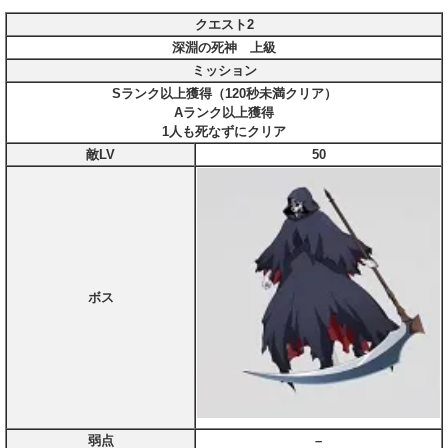
クエスト2
深淵の死神 上級
ミッション
Sランク以上獲得（120秒未満クリア）
Aランク以上獲得
1人も死なずにクリア
敵LV
50
ボス
弱点
–