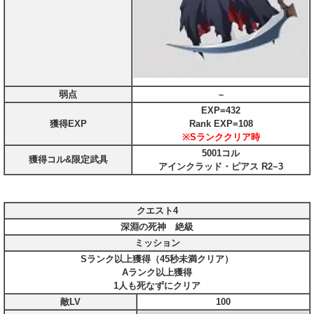
弱点
–
EXP=432
獲得EXP
Rank EXP=108
※Sランククリア時
5001コル
獲得コル&限定武具
アインクラッド・ピアス R2~3
クエスト4
深淵の死神 絶級
ミッション
Sランク以上獲得（45秒未満クリア）
Aランク以上獲得
1人も死なずにクリア
敵LV
100