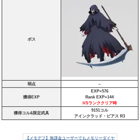
ボス
弱点
–
EXP=576
獲得EXP
Rank EXP=144
※Sランククリア時
9151コル
獲得コル&限定武具
アインクラッド・ピアス R3
【メモデフ】無課金ユーザーでもメモリーダイヤ