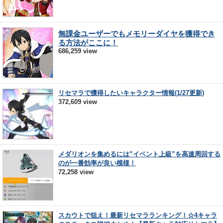
無課金ユーザーでもメモリーダイヤを獲得でき
る方法がここに！
686,259 view
リセマラで獲得したいキャラクター情報(1/27更新)
372,609 view
メダリオンを集めるには”イベント上級”を高速周回する
のが一番効率が良い模様！
72,258 view
スカウトで狙え！最新リセマラランキング！☆4キャラ