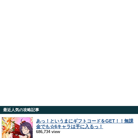
最近人気の攻略記事
あっ！というまにギフトコードをGET！！無課
金でも☆6キャラは手に入るっ！
686,734 view