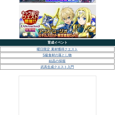
育成イベント
曜日限定 素材獲得クエスト
S級食材の落とし物
結晶の採掘
武具生成クエスト入門