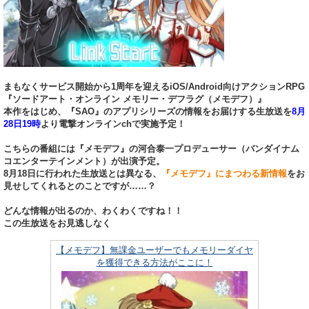
まもなくサービス開始から1周年を迎えるiOS/Android向けアクションRPG
『ソードアート・オンライン メモリー・デフラグ（メモデフ）』
本作をはじめ、『SAO』のアプリシリーズの情報をお届けする生放送を
8月
28日19時
より電撃オンラインchで実施予定！
こちらの番組には『メモデフ』の河合泰一プロデューサー（バンダイナム
コエンターテインメント）が出演予定。
8月18日に行われた生放送とは異なる、
『メモデフ』にまつわる新情報
をお
見せしてくれるとのことですが……？
どんな情報が出るのか、わくわくですね！！
この生放送をお見逃しなく
【メモデフ】無課金ユーザーでもメモリーダイヤ
を獲得できる方法がここに！