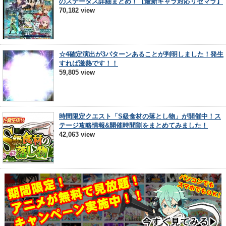
のステータス詳細まとめ！【最新キャラ対応リセマラ】
70,182 view
☆4確定演出が3パターンあることが判明しました！発生
すれば激熱です！！
59,805 view
時間限定クエスト「S級食材の落とし物」が開催中！ス
テージ攻略情報&開催時間割をまとめてみました！
42,063 view