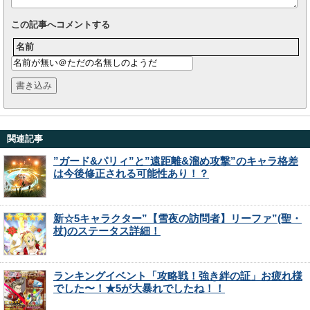
この記事へコメントする
名前
関連記事
”ガード&パリィ”と”遠距離&溜め攻撃”のキャラ格差
は今後修正される可能性あり！？
新☆5キャラクター”【雪夜の訪問者】リーファ”(聖・
杖)のステータス詳細！
ランキングイベント「攻略戦！強き絆の証」お疲れ様
でした〜！★5が大暴れでしたね！！