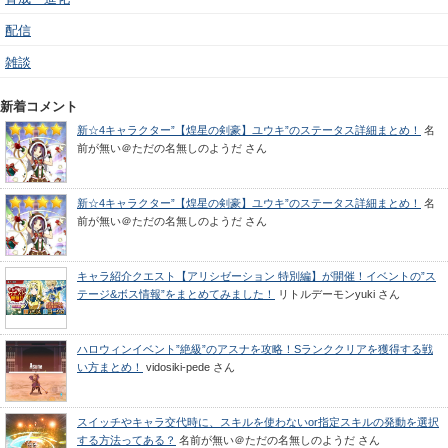
配信
雑談
新着コメント
新☆4キャラクター”【煌星の剣豪】ユウキ”のステータス詳細まとめ！
名
前が無い＠ただの名無しのようだ
さん
新☆4キャラクター”【煌星の剣豪】ユウキ”のステータス詳細まとめ！
名
前が無い＠ただの名無しのようだ
さん
キャラ紹介クエスト【アリシゼーション 特別編】が開催！イベントの”ス
テージ&ボス情報”をまとめてみました！
リトルデーモンyuki
さん
ハロウィンイベント”絶級”のアスナを攻略！Sランククリアを獲得する戦
い方まとめ！
vidosiki-pede
さん
スイッチやキャラ交代時に、スキルを使わないor指定スキルの発動を選択
する方法ってある？
名前が無い＠ただの名無しのようだ
さん