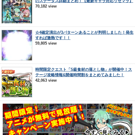
のステータス詳細まとめ！【最新キャラ対応リセマラ】
70,182 view
☆4確定演出が3パターンあることが判明しました！発生
すれば激熱です！！
59,805 view
時間限定クエスト「S級食材の落とし物」が開催中！ス
テージ攻略情報&開催時間割をまとめてみました！
42,063 view