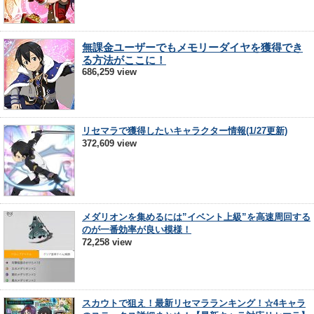
無課金ユーザーでもメモリーダイヤを獲得でき
る方法がここに！
686,259 view
リセマラで獲得したいキャラクター情報(1/27更新)
372,609 view
メダリオンを集めるには”イベント上級”を高速周回する
のが一番効率が良い模様！
72,258 view
スカウトで狙え！最新リセマラランキング！☆4キャラ