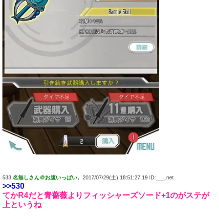
533:
名無しさん＠お腹いっぱい。
2017/07/29(土) 18:51:27.19 ID:___.net
>>530
てかR4だと青薔薇よりフィッシャーズソード+1のがステが
上というね