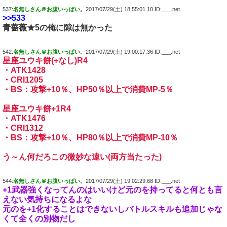
537:
名無しさん＠お腹いっぱい。
2017/07/29(土) 18:55:01.10 ID:___.net
>>533
青薔薇★5の俺に隙は無かった
542:
名無しさん＠お腹いっぱい。
2017/07/29(土) 19:00:17.36 ID:___.net
星座ユウキ餅(+なし)R4
・ATK1428
・CRI1205
・BS：攻撃+10％、HP50％以上で消費MP-5％
星座ユウキ餅+1R4
・ATK1476
・CRI1312
・BS：攻撃+10％、HP80％以上で消費MP-10％
う～ん何だろこの微妙な違い(両方当たった)
544:
名無しさん＠お腹いっぱい。
2017/07/29(土) 19:02:29.68 ID:___.net
+1武器強くなってんのはいいけど元のを持ってると何とも言
えない気持ちになるよな
元のを+1化することはできないしバトルスキルも追加じゃな
くて全くの別物だし