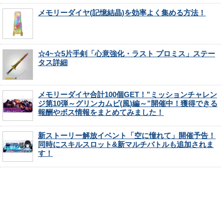
メモリーダイヤ(記憶結晶)を効率よく集める方法！
☆4~☆5片手剣「心意強化・ラスト プロミス」ステー
タス詳細
メモリーダイヤ合計100個GET！”ミッションチャレン
ジ第10弾～グリンカムビ(風)編～”開催中！獲得できる
報酬やボス情報をまとめてみました！
新ストーリー解放イベント「空に憧れて」開催予告！
同時にスキルスロット&新マルチバトルも追加されま
す！