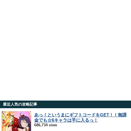
最近人気の攻略記事
あっ！というまにギフトコードをGET！！無課
金でも☆6キャラは手に入るっ！
686,734 view