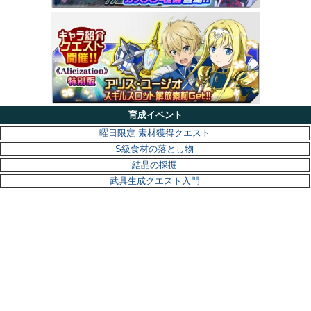
育成イベント
曜日限定 素材獲得クエスト
S級食材の落とし物
結晶の採掘
武具生成クエスト入門