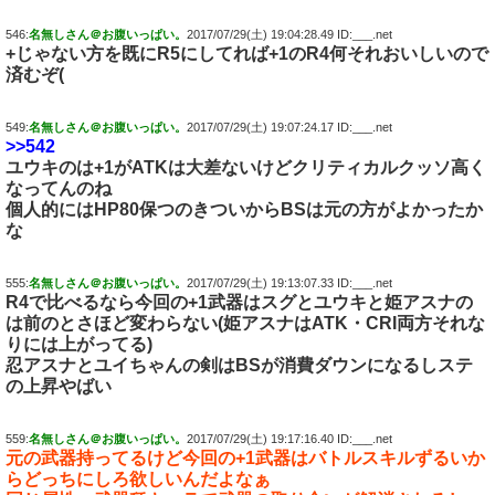
546:
名無しさん＠お腹いっぱい。
2017/07/29(土) 19:04:28.49 ID:___.net
+じゃない方を既にR5にしてれば+1のR4何それおいしいので
済むぞ(
549:
名無しさん＠お腹いっぱい。
2017/07/29(土) 19:07:24.17 ID:___.net
>>542
ユウキのは+1がATKは大差ないけどクリティカルクッソ高く
なってんのね
個人的にはHP80保つのきついからBSは元の方がよかったか
な
555:
名無しさん＠お腹いっぱい。
2017/07/29(土) 19:13:07.33 ID:___.net
R4で比べるなら今回の+1武器はスグとユウキと姫アスナの
は前のとさほど変わらない(姫アスナはATK・CRI両方それな
りには上がってる)
忍アスナとユイちゃんの剣はBSが消費ダウンになるしステ
の上昇やばい
559:
名無しさん＠お腹いっぱい。
2017/07/29(土) 19:17:16.40 ID:___.net
元の武器持ってるけど今回の+1武器はバトルスキルずるいか
らどっちにしろ欲しいんだよなぁ