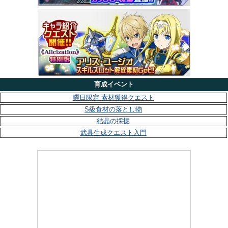
育成イベント
曜日限定 素材獲得クエスト
S級食材の落とし物
結晶の採掘
武具生成クエスト入門