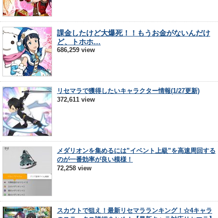
課金したけど大爆死！！もうお金がないんだけ
ど、トホホ…
686,259 view
リセマラで獲得したいキャラクター情報(1/27更新)
372,611 view
メダリオンを集めるには”イベント上級”を高速周回する
のが一番効率が良い模様！
72,258 view
スカウトで狙え！最新リセマラランキング！☆4キャラ