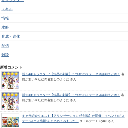
スキル
情報
攻略
育成・進化
配信
雑談
新着コメント
新☆4キャラクター”【煌星の剣豪】ユウキ”のステータス詳細まとめ！
名
前が無い＠ただの名無しのようだ
さん
新☆4キャラクター”【煌星の剣豪】ユウキ”のステータス詳細まとめ！
名
前が無い＠ただの名無しのようだ
さん
キャラ紹介クエスト【アリシゼーション 特別編】が開催！イベントの”ス
テージ&ボス情報”をまとめてみました！
リトルデーモンyuki
さん