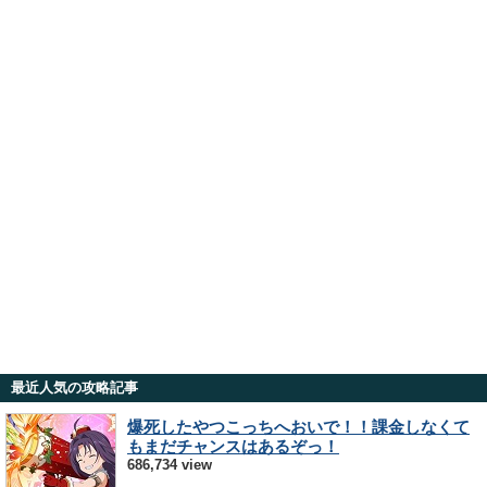
最近人気の攻略記事
爆死したやつこっちへおいで！！課金しなくて
もまだチャンスはあるぞっ！
686,734 view