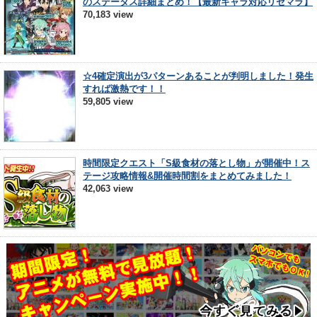
のステータス詳細まとめ！【最新キャラ対応リセマラ】
70,183 view
☆4確定演出が3パターンあることが判明しました！発生
すれば激熱です！！
59,805 view
時間限定クエスト「S級食材の落とし物」が開催中！ス
テージ攻略情報&開催時間割をまとめてみました！
42,063 view