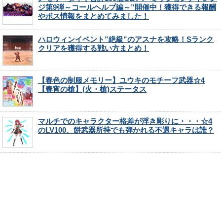
ジ第9弾～コールヘルプ編～”開催中！獲得できる報酬
やボス情報をまとめてみました！
ハロウィンイベント”絶級”のアスナを攻略！Sランク
クリアを獲得する戦い方まとめ！
【春色の制服メモリー】ユウキのモチーフ武器☆4
【春宵の槍】(火・槍)ステータス
マルチでのキャラクター格差が浮き彫りに・・・☆4
のLV100、餅武器所持でも弾かれる不遇キャラは誰？