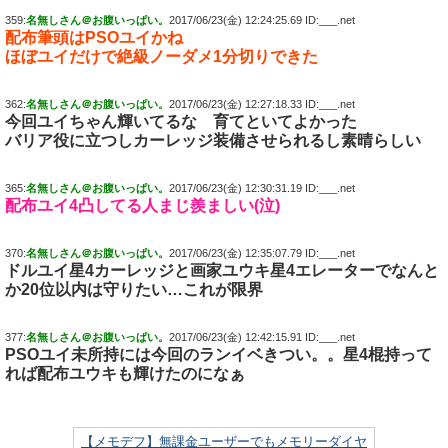
359:
名無しさん＠お腹いっぱい。
2017/06/23(金) 12:24:25.69 ID:___.net
配布筆頭はPSOユイかね
ほぼユイだけで絶級ノーダメ1分切りできた
362:
名無しさん＠お腹いっぱい。
2017/06/23(金) 12:27:18.33 ID:___.net
今回ユイちゃん輝いてるな 育てといてよかった
バリア役に立つしカーレッジ装備させられるし素晴らしい
365:
名無しさん＠お腹いっぱい。
2017/06/23(金) 12:30:31.19 ID:___.net
配布ユイ4凸してる人まじ羨ましい(泣)
370:
名無しさん＠お腹いっぱい。
2017/06/23(金) 12:35:07.79 ID:___.net
ドルユイ星4カーレッジと画家ユウキ星4エレーターでなんと
か20位以内は守りたい…これが限界
377:
名無しさん＠お腹いっぱい。
2017/06/23(金) 12:42:15.91 ID:___.net
PSOユイ未所持には今回のランイベきつい。。星4棍持って
れば配布ユウキも輝けたのになぁ
【メモデフ】無課金ユーザーでもメモリーダイヤ