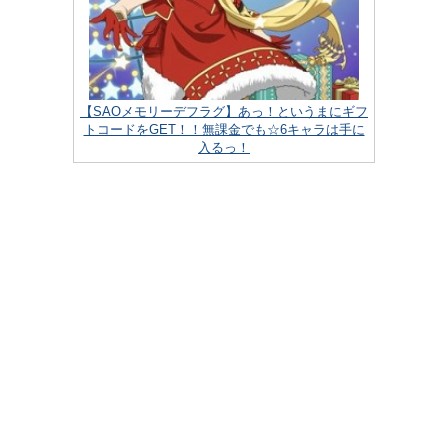
【SAOメモリーデフラグ】あっ！というまにギフ
トコードをGET！！無課金でも☆6キャラは手に
入るっ！