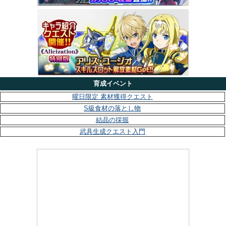
育成イベント
曜日限定 素材獲得クエスト
S級食材の落とし物
結晶の採掘
武具生成クエスト入門