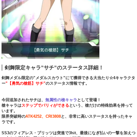
剣舞限定キャラ”サチ”のステータス詳細！
剣舞メダル限定の”メダルスカウト”にて獲得できる大当たり☆4キャラクタ
ー
”【勇気の槍筋】サチ”
のステータス情報です。
今回追加されたサチは、
無属性の槍キャラ
として登場！
槍キャラは
ステップでパリィができる
という、槍だけの特殊効果を持って
います。
限界突破時の
ATK4252、CRI3808
と、非常に高いステータスを持ったキャ
ラです。
SS3のフィアレス・ブリッツは突進で3hit、最後になぎ払いの一撃を加えつ