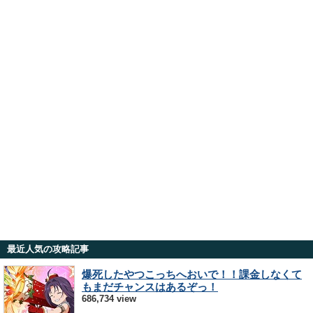
最近人気の攻略記事
爆死したやつこっちへおいで！！課金しなくて
もまだチャンスはあるぞっ！
686,734 view