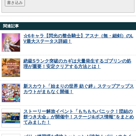
関連記事
☆6キャラ【閃光の整合騎士】アスナ（無・細剣）のL
V最大ステータス詳細！
絶級Sランク突破のカギは大量発生するゴブリンの処
理が重要！安定クリアする方法とは！
新スカウト「始まりの世界 紡ぐ絆」ステップアップス
カウトがまもなく開催！
ストーリー解放イベント「もちもちパニック！団結の
餅つき大会」が開催中！ステージ&ボス情報”をまとめ
てみました！