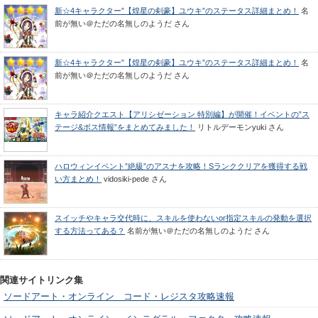
新☆4キャラクター”【煌星の剣豪】ユウキ”のステータス詳細まとめ！
名
前が無い＠ただの名無しのようだ
さん
新☆4キャラクター”【煌星の剣豪】ユウキ”のステータス詳細まとめ！
名
前が無い＠ただの名無しのようだ
さん
キャラ紹介クエスト【アリシゼーション 特別編】が開催！イベントの”ス
テージ&ボス情報”をまとめてみました！
リトルデーモンyuki
さん
ハロウィンイベント”絶級”のアスナを攻略！Sランククリアを獲得する戦
い方まとめ！
vidosiki-pede
さん
スイッチやキャラ交代時に、スキルを使わないor指定スキルの発動を選択
する方法ってある？
名前が無い＠ただの名無しのようだ
さん
関連サイトリンク集
ソードアート・オンライン コード・レジスタ攻略速報