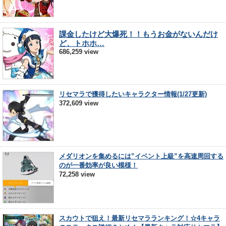
課金したけど大爆死！！もうお金がないんだけ
ど、トホホ…
686,259 view
リセマラで獲得したいキャラクター情報(1/27更新)
372,609 view
メダリオンを集めるには”イベント上級”を高速周回する
のが一番効率が良い模様！
72,258 view
スカウトで狙え！最新リセマラランキング！☆4キャラ