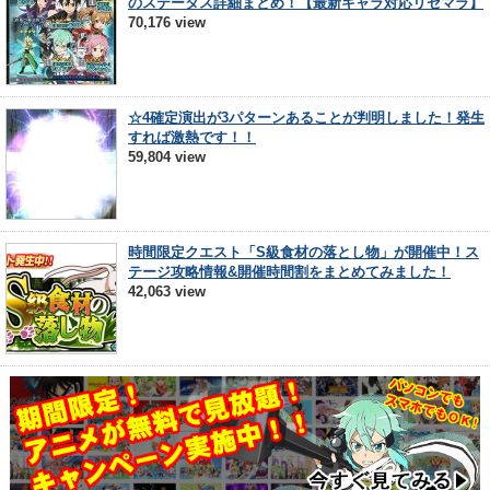
のステータス詳細まとめ！【最新キャラ対応リセマラ】
70,176 view
☆4確定演出が3パターンあることが判明しました！発生
すれば激熱です！！
59,804 view
時間限定クエスト「S級食材の落とし物」が開催中！ス
テージ攻略情報&開催時間割をまとめてみました！
42,063 view