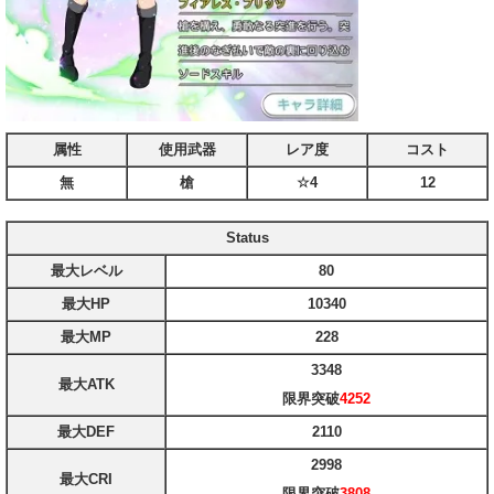
属性
使用武器
レア度
コスト
無
槍
☆4
12
Status
最大レベル
80
最大HP
10340
最大MP
228
3348
最大ATK
限界突破
4252
最大DEF
2110
2998
最大CRI
限界突破
3808