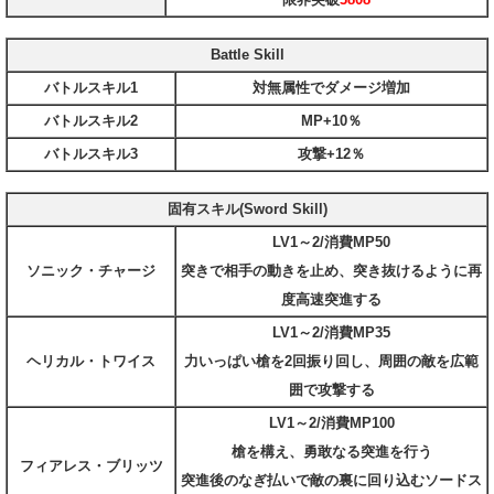
Battle Skill
バトルスキル1
対無属性でダメージ増加
バトルスキル2
MP+10％
バトルスキル3
攻撃+12％
固有スキル(Sword Skill)
LV1～2/消費MP50
ソニック・チャージ
突きで相手の動きを止め、突き抜けるように再
度高速突進する
LV1～2/消費MP35
ヘリカル・トワイス
力いっぱい槍を2回振り回し、周囲の敵を広範
囲で攻撃する
LV1～2/消費MP100
槍を構え、勇敢なる突進を行う
フィアレス・ブリッツ
突進後のなぎ払いで敵の裏に回り込むソードス