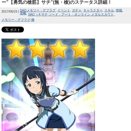
ー”【勇気の槍筋】サチ”(無・槍)のステータス詳細！
SAOメモリー・デフラグ
イベント
ガチャ
キャラクター
スキル
情報
2017/06/23
攻略
SAO
☆4
サチ
ソード・アート・オンライン
メダルスカウト
メモリー・デフラグ
槍