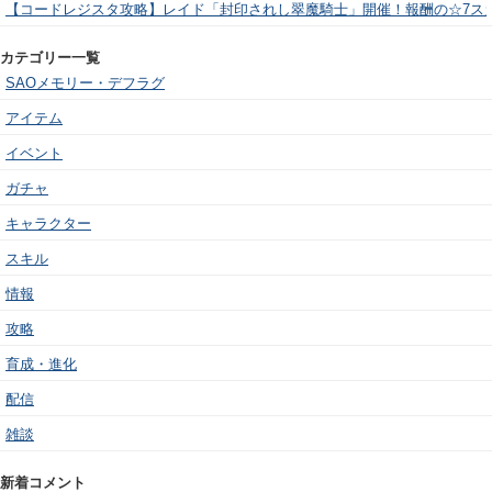
【コードレジスタ攻略】レイド「封印されし翠魔騎士」開催！報酬の☆7ス
カテゴリー一覧
SAOメモリー・デフラグ
アイテム
イベント
ガチャ
キャラクター
スキル
情報
攻略
育成・進化
配信
雑談
新着コメント