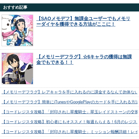
おすすめ記事
【SAOメモデフ】無課金ユーザーでもメモリ
ーダイヤを獲得できる方法がここに！
【メモリーデフラグ】☆6キャラの獲得は無課
金でもできる！！
【メモリーデフラグ】レアキャラを手に入れるのに課金するなんて勿体ない
【メモリーデフラグ】簡単にiTunesやGooglePlayのカードを手に入れる
【コードレジスタ攻略】「封印されし翠魔騎士」翠玉レイドストーンの交換
【コードレジスタ攻略】初心者にもオススメ！毎週もらえる！6月のレジス
【コードレジスタ攻略】「封印されし翠魔騎士」ミッション報酬詳細！レイ