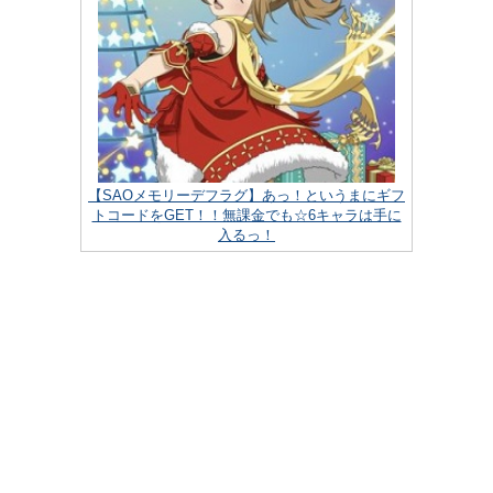
【SAOメモリーデフラグ】あっ！というまにギフ
トコードをGET！！無課金でも☆6キャラは手に
入るっ！