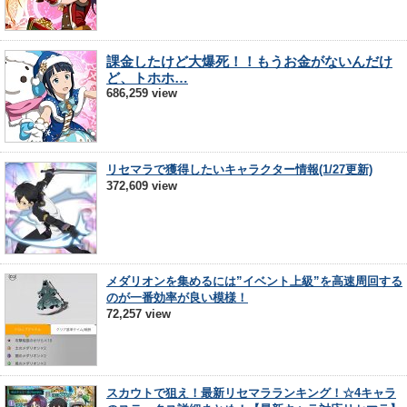
課金したけど大爆死！！もうお金がないんだけ
ど、トホホ…
686,259 view
リセマラで獲得したいキャラクター情報(1/27更新)
372,609 view
メダリオンを集めるには”イベント上級”を高速周回する
のが一番効率が良い模様！
72,257 view
スカウトで狙え！最新リセマラランキング！☆4キャラ