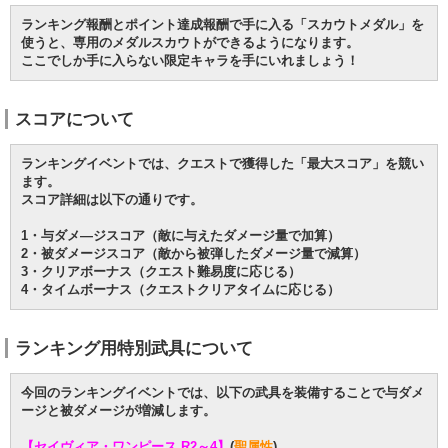
ランキング報酬とポイント達成報酬で手に入る「スカウトメダル」を
使うと、専用のメダルスカウトができるようになります。
ここでしか手に入らない限定キャラを手にいれましょう！
スコアについて
ランキングイベントでは、クエストで獲得した「最大スコア」を競い
ます。
スコア詳細は以下の通りです。
1・与ダメ―ジスコア（敵に与えたダメージ量で加算）
2・被ダメージスコア（敵から被弾したダメージ量で減算）
3・クリアボーナス（クエスト難易度に応じる）
4・タイムボーナス（クエストクリアタイムに応じる）
ランキング用特別武具について
今回のランキングイベントでは、以下の武具を装備することで与ダメ
ージと被ダメージが増減します。
【セイヴィア・ワンピース R2～4】
(
聖属性
)