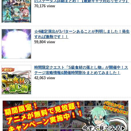
のステータス詳細まとめ！【最新キャラ対応リセマラ】
70,176 view
☆4確定演出が3パターンあることが判明しました！発生
すれば激熱です！！
59,804 view
時間限定クエスト「S級食材の落とし物」が開催中！ス
テージ攻略情報&開催時間割をまとめてみました！
42,063 view