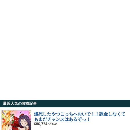
最近人気の攻略記事
爆死したやつこっちへおいで！！課金しなくて
もまだチャンスはあるぞっ！
686,734 view