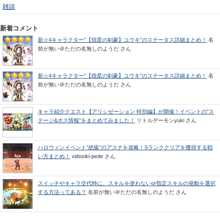
雑談
新着コメント
新☆4キャラクター”【煌星の剣豪】ユウキ”のステータス詳細まとめ！
名
前が無い＠ただの名無しのようだ
さん
新☆4キャラクター”【煌星の剣豪】ユウキ”のステータス詳細まとめ！
名
前が無い＠ただの名無しのようだ
さん
キャラ紹介クエスト【アリシゼーション 特別編】が開催！イベントの”ス
テージ&ボス情報”をまとめてみました！
リトルデーモンyuki
さん
ハロウィンイベント”絶級”のアスナを攻略！Sランククリアを獲得する戦
い方まとめ！
vidosiki-pede
さん
スイッチやキャラ交代時に、スキルを使わないor指定スキルの発動を選択
する方法ってある？
名前が無い＠ただの名無しのようだ
さん