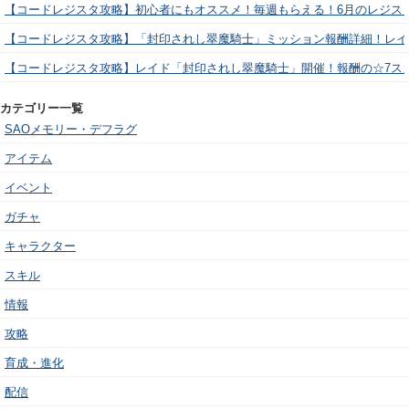
【コードレジスタ攻略】初心者にもオススメ！毎週もらえる！6月のレジス
【コードレジスタ攻略】「封印されし翠魔騎士」ミッション報酬詳細！レイ
【コードレジスタ攻略】レイド「封印されし翠魔騎士」開催！報酬の☆7ス
カテゴリー一覧
SAOメモリー・デフラグ
アイテム
イベント
ガチャ
キャラクター
スキル
情報
攻略
育成・進化
配信