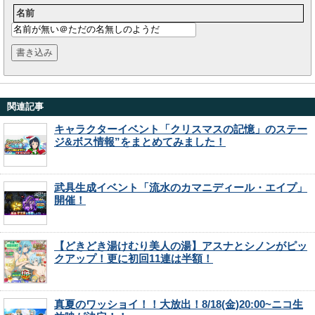
名前
関連記事
キャラクターイベント「クリスマスの記憶」のステー
ジ&ボス情報”をまとめてみました！
武具生成イベント「流水のカマニディール・エイプ」
開催！
【どきどき湯けむり美人の湯】アスナとシノンがピッ
クアップ！更に初回11連は半額！
真夏のワッショイ！！大放出！8/18(金)20:00~ニコ生