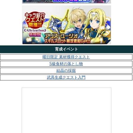
育成イベント
曜日限定 素材獲得クエスト
S級食材の落とし物
結晶の採掘
武具生成クエスト入門