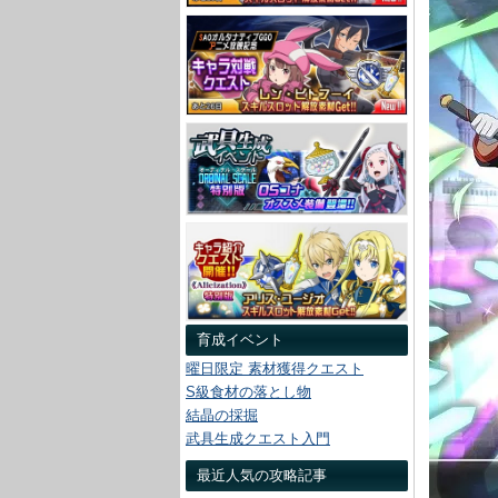
育成イベント
曜日限定 素材獲得クエスト
S級食材の落とし物
結晶の採掘
武具生成クエスト入門
最近人気の攻略記事