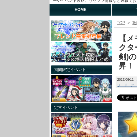
ーやイベント攻略、リセマラ情報など速報でお
HOME
TOP
>
攻
【メ
クタ
剣)
昇！
期間限定イベント
2017/06/11
ソード・ア
定常イベント