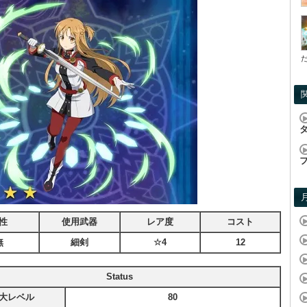
性
使用武器
レア度
コスト
無
細剣
☆4
12
Status
大レベル
80