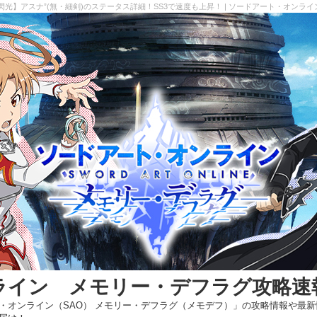
閃光】アスナ”(無・細剣)のステータス詳細！SS3で速度も上昇！ | ソードアート・オンラ
ライン メモリー・デフラグ攻略速
・オンライン（SAO） メモリー・デフラグ（メモデフ）」の攻略情報や最