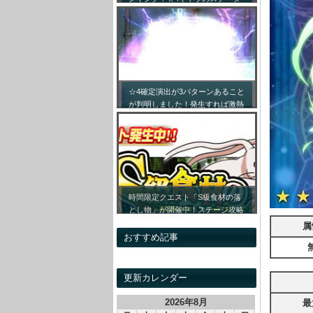
ス詳細まとめ！【最新キャラ対応
リセマラ】
☆4確定演出が3パターンあること
が判明しました！発生すれば激熱
です！！
時間限定クエスト「S級食材の落
とし物」が開催中！ステージ攻略
情報&開催時間割をまとめてみま
属
した！
おすすめ記事
更新カレンダー
2026年8月
最