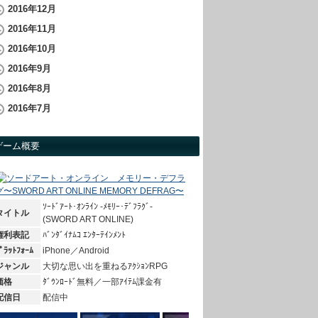
2016年12月
2016年11月
2016年10月
2016年9月
2016年8月
2016年7月
ゲーム概要
ｿｰﾄﾞｱｰﾄ･ｵﾝﾗｲﾝ -ﾒﾓﾘｰ･ﾃﾞﾌﾗｸﾞ-
タイトル
(SWORD ART ONLINE)
権利表記
ﾊﾞﾝﾀﾞｲﾅﾑｺ ｴﾝﾀｰﾃｲﾝﾒﾝﾄ
ﾟﾗｯﾄﾌｫｰﾑ
iPhone／Android
ジャンル
大切な思い出を重ねるｱｸｼｮﾝRPG
価格
ﾀﾞｳﾝﾛｰﾄﾞ無料／一部ｱｲﾃﾑ課金有
配信日
配信中