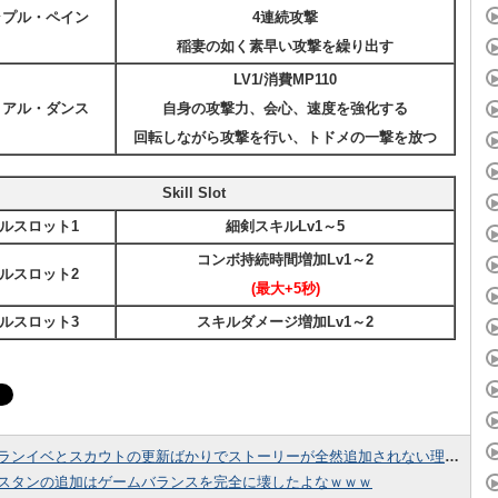
ラプル・ペイン
4連続攻撃
稲妻の如く素早い攻撃を繰り出す
LV1/消費MP110
リアル・ダンス
自身の攻撃力、会心、速度を強化する
回転しながら攻撃を行い、トドメの一撃を放つ
Skill Slot
ルスロット1
細剣スキルLv1～5
コンボ持続時間増加Lv1～2
ルスロット2
(最大+5秒)
ルスロット3
スキルダメージ増加Lv1～2
ランイベとスカウトの更新ばかりでストーリーが全然追加されない理由とは？
スタンの追加はゲームバランスを完全に壊したよなｗｗｗ