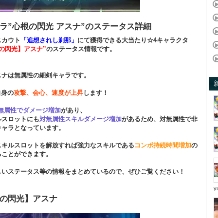
ラ”心根の閃光 アスナ”のステータス詳細
スカウト
「追想されし刹那」
にて獲得できる大当たり☆4キャラクタ
の閃光】アスナ”
のステータス情報です。
スナは無属性の細剣キャラです。
自身の
攻撃、会心、速度が上昇
します！
無属性でダメージ増加
があり、
ルスロットにも
対無属性スキルダメージ増加
があるため、対無属性で非
キャラとなっています。
スキルスロットを解放すれば強力なスキルである
コンボ持続時間増加
の
ることができます。
しいステータス等の情報をまとめているので、ぜひご覧ください！
y
の閃光】アスナ