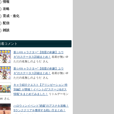
情報
攻略
育成・進化
配信
雑談
新着コメント
新☆4キャラクター”【煌星の剣豪】ユウ
キ”のステータス詳細まとめ！
名前が無い＠
ただの名無しのようだ
さん
新☆4キャラクター”【煌星の剣豪】ユウ
キ”のステータス詳細まとめ！
名前が無い＠
ただの名無しのようだ
さん
キャラ紹介クエスト【アリシゼーション 特
別編】が開催！イベントの”ステージ&ボス
情報”をまとめてみました！
リトルデーモン
uki
さん
ハロウィンイベント”絶級”のアスナを攻略！
Sランククリアを獲得する戦い方まとめ！