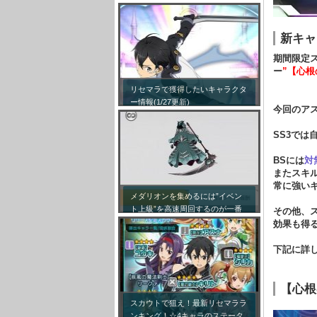
新キャ
期間限定
ー
”【心根
リセマラで獲得したいキャラクタ
ー情報(1/27更新)
今回のア
SS3では
BSには
対
またスキ
常に強い
メダリオンを集めるには”イベン
ト上級”を高速周回するのが一番
その他、
効率が良い模様！
効果も得
下記に詳
【心根
スカウトで狙え！最新リセマララ
ンキング！☆4キャラのステータ