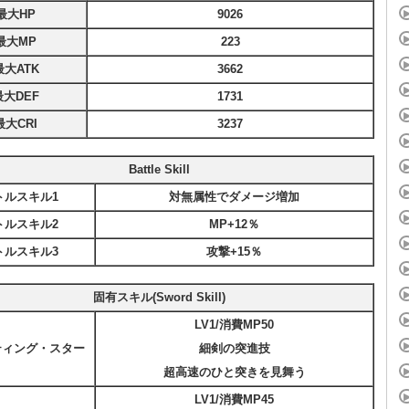
最大HP
9026
最大MP
223
最大ATK
3662
最大DEF
1731
最大CRI
3237
Battle Skill
トルスキル1
対無属性でダメージ増加
トルスキル2
MP+12％
トルスキル3
攻撃+15％
固有スキル(Sword Skill)
LV1/消費MP50
ティング・スター
細剣の突進技
超高速のひと突きを見舞う
LV1/消費MP45