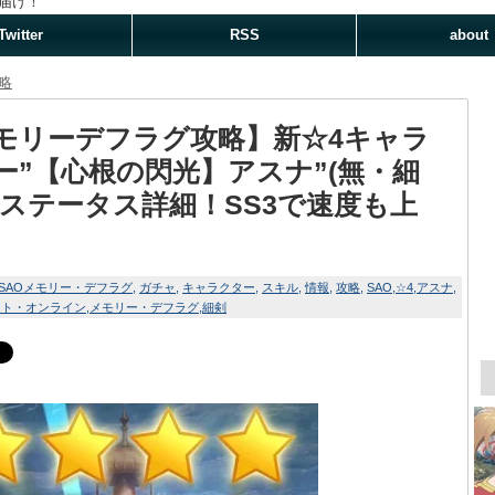
届け！
Twitter
RSS
about
略
モリーデフラグ攻略】新☆4キャラ
ー”【心根の閃光】アスナ”(無・細
のステータス詳細！SS3で速度も上
SAOメモリー・デフラグ
ガチャ
キャラクター
スキル
情報
攻略
SAO
☆4
アスナ
ート・オンライン
メモリー・デフラグ
細剣