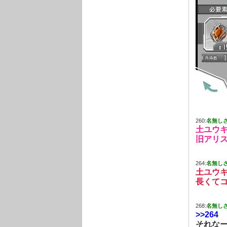
260:
名無し
土ユウ
旧アリ
264:
名無し
土ユウキ
長くて
268:
名無し
>>264
それな