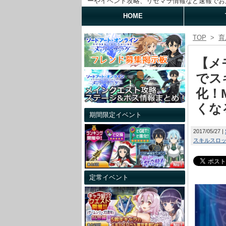
ーやイベント攻略、リセマラ情報など速報でお
HOME
TOP
>
育
【メ
でス
化！
くな
期間限定イベント
2017/05/27
スキルスロ
定常イベント