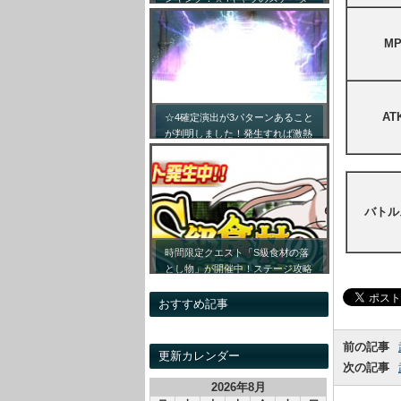
ス詳細まとめ！【最新キャラ対応
リセマラ】
M
AT
☆4確定演出が3パターンあること
が判明しました！発生すれば激熱
です！！
バトル
時間限定クエスト「S級食材の落
とし物」が開催中！ステージ攻略
情報&開催時間割をまとめてみま
した！
おすすめ記事
前の記事
更新カレンダー
次の記事
2026年8月