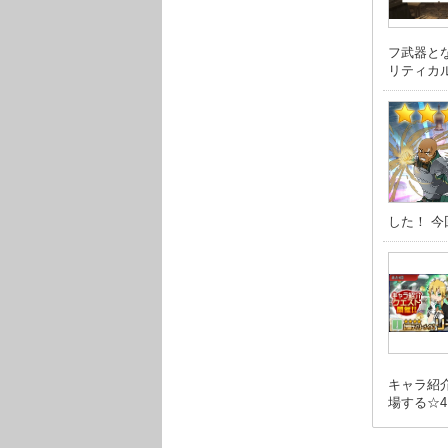
フ武器とな
リティカル値
した！ 今
キャラ紹
場する☆4