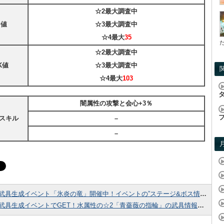
☆2最大
調査中
P値
☆3最大
調査中
☆4最大
35
☆2最大
調査中
K値
☆3最大
調査中
☆4最大
103
闇属性の攻撃と会心+3％
スキル
–
–
武具生成イベント「氷炎の竜」開催中！イベントの”ステージ&ボス情報”をまとめてみました！
武具生成イベントでGET！水属性の☆2「青薔薇の指輪」の武具情報まとめ！