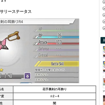
ります
サリーステータス
具名
花手裏剣の耳飾り
y
ア度
☆2～4
性
闇