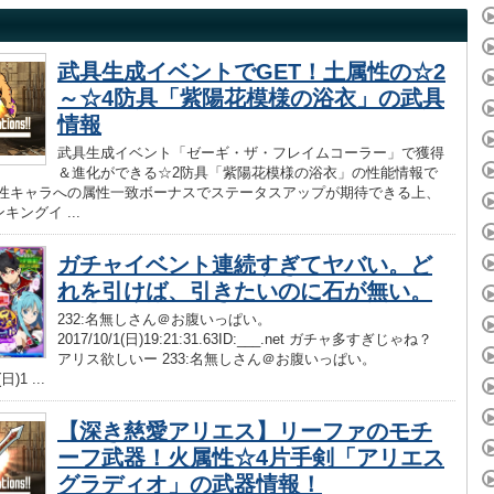
武具生成イベントでGET！土属性の☆2
～☆4防具「紫陽花模様の浴衣」の武具
情報
武具生成イベント「ゼーギ・ザ・フレイムコーラー」で獲得
＆進化ができる☆2防具「紫陽花模様の浴衣」の性能情報で
属性キャラへの属性一致ボーナスでステータスアップが期待できる上、
キングイ ...
ガチャイベント連続すぎてヤバい。ど
れを引けば、引きたいのに石が無い。
232:名無しさん＠お腹いっぱい。
2017/10/1(日)19:21:31.63ID:___.net ガチャ多すぎじゃね？
アリス欲しいー 233:名無しさん＠お腹いっぱい。
日)1 ...
【深き慈愛アリエス】リーファのモチ
ーフ武器！火属性☆4片手剣「アリエス
グラディオ」の武器情報！