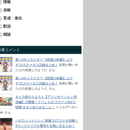
情報
攻略
育成・進化
配信
雑談
新着コメント
新☆4キャラクター”【煌星の剣豪】ユウ
キ”のステータス詳細まとめ！
名前が無い＠
ただの名無しのようだ
さん
新☆4キャラクター”【煌星の剣豪】ユウ
キ”のステータス詳細まとめ！
名前が無い＠
ただの名無しのようだ
さん
キャラ紹介クエスト【アリシゼーション 特
別編】が開催！イベントの”ステージ&ボス
情報”をまとめてみました！
リトルデーモン
uki
さん
ハロウィンイベント”絶級”のアスナを攻略！
Sランククリアを獲得する戦い方まとめ！