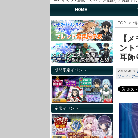
ーやイベント攻略、リセマラ情報など速報でお
HOME
TOP
>
情
【メ
ント
耳飾
期間限定イベント
2017/03/18
ソード・ア
定常イベント