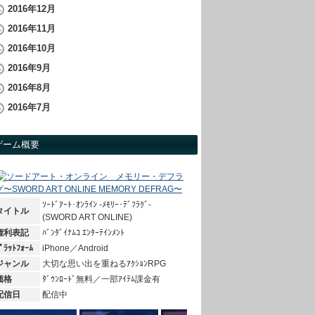
2016年12月
2016年11月
2016年10月
2016年9月
2016年8月
2016年7月
ゲーム概要
ｿｰﾄﾞｱｰﾄ･ｵﾝﾗｲﾝ -ﾒﾓﾘｰ･ﾃﾞﾌﾗｸﾞ-
タイトル
(SWORD ART ONLINE)
権利表記
ﾊﾞﾝﾀﾞｲﾅﾑｺ ｴﾝﾀｰﾃｲﾝﾒﾝﾄ
ﾟﾗｯﾄﾌｫｰﾑ
iPhone／Android
ジャンル
大切な思い出を重ねるｱｸｼｮﾝRPG
価格
ﾀﾞｳﾝﾛｰﾄﾞ無料／一部ｱｲﾃﾑ課金有
配信日
配信中