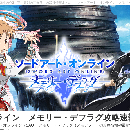
闇属性の☆2「花手裏剣の耳飾り」の武具情報まとめ！ | ソードアート・オンライン メモリ
ライン メモリー・デフラグ攻略速
・オンライン（SAO） メモリー・デフラグ（メモデフ）」の攻略情報や最