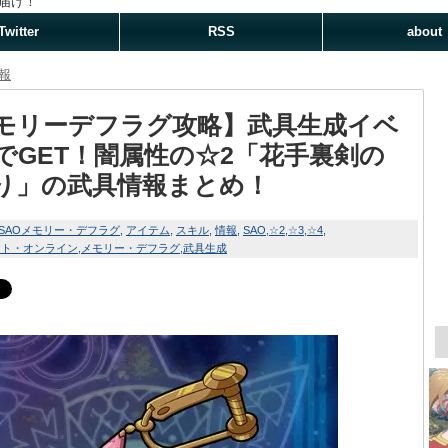
届け！
Twitter
RSS
about
報
モリーデフラグ攻略】武具生成イベ
でGET！闇属性の☆2「花手裏剣の
り」の武具情報まとめ！
SAOメモリー・デフラグ
アイテム
スキル
情報
SAO
☆2
☆3
☆4
ート・オンライン
メモリー・デフラグ
武具生成