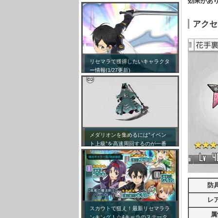
効果があ
アクセ
リセマラで獲得したいキャラクタ
ー情報(1/27更新)
メダリオンを集めるには”イベン
ト上級”を高速周回するのが一番
効率が良い模様！
防
レ
スカウトで狙え！最新リセマララ
属
ンキング！☆4キャラのステータ