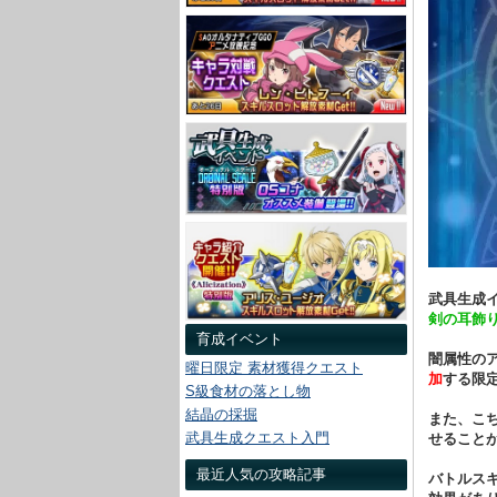
武具生成
剣の耳飾
育成イベント
闇属性の
曜日限定 素材獲得クエスト
加
する限
S級食材の落とし物
結晶の採掘
また、こ
武具生成クエスト入門
せること
最近人気の攻略記事
バトルス