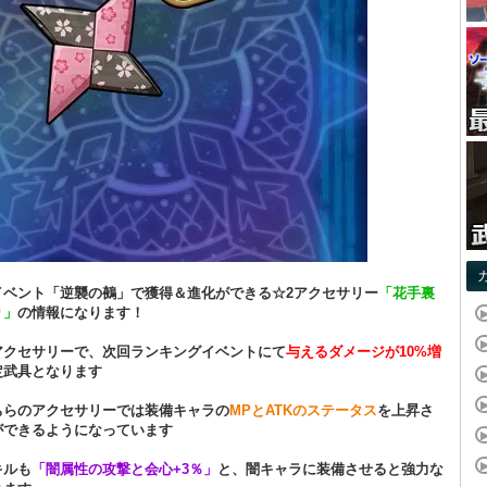
イベント「逆襲の鵺」で獲得＆進化ができる☆2アクセサリー
「花手裏
り」
の情報になります！
アクセサリーで、次回ランキングイベントにて
与えるダメージが10%増
定武具となります
ちらのアクセサリーでは装備キャラの
MPとATKのステータス
を上昇さ
ができるようになっています
キルも
「闇属性の攻撃と会心+3％」
と、闇キャラに装備させると強力な