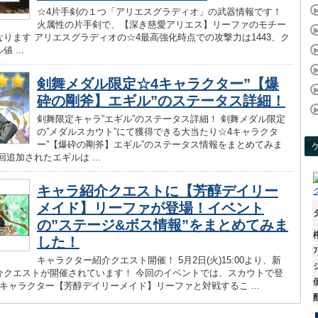
☆4片手剣の１つ「アリエスグラディオ」の武器情報です！
火属性の片手剣で、【深き慈愛アリエス】リーファのモチー
ります アリエスグラディオの☆4最高強化時点での攻撃力は1443、ク
 ...
剣舞メダル限定☆4キャラクター”【爆
砕の剛斧】エギル”のステータス詳細！
剣舞限定キャラ”エギル”のステータス詳細！ 剣舞メダル限定
の”メダルスカウト”にて獲得できる大当たり☆4キャラクタ
ー”【爆砕の剛斧】エギル”のステータス情報をまとめてみま
回追加されたエギルは ...
キャラ紹介クエストに【芳醇デイリー
メイド】リーファが登場！イベント
の”ステージ&ボス情報”をまとめてみま
した！
ﾌ
キャラクター紹介クエスト開催！ 5月2日(火)15:00より、新
介クエストが開催されています！ 今回のイベントでは、スカウトで登
キャラクター【芳醇デイリーメイド】リーファと対戦するこ ...