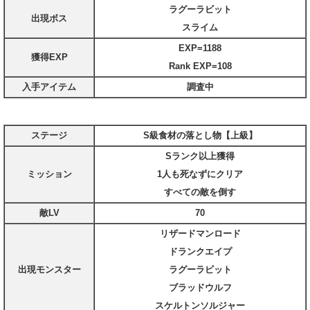
ラグーラビット
出現ボス
スライム
EXP=1188
獲得EXP
Rank EXP=108
入手アイテム
調査中
ステージ
S級食材の落とし物【上級】
Sランク以上獲得
ミッション
1人も死なずにクリア
すべての敵を倒す
敵LV
70
リザードマンロード
ドランクエイプ
出現モンスター
ラグーラビット
ブラッドウルフ
スケルトンソルジャー