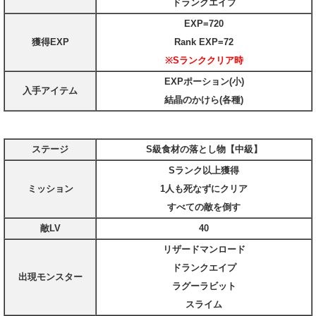
ドランクエイプ
EXP=720
獲得EXP
Rank EXP=72
※Sランククリア時
EXPポーション(小)
入手アイテム
結晶のかけら(各種)
ステージ
S級食材の落とし物【中級】
Sランク以上獲得
ミッション
1人も死なずにクリア
すべての敵を倒す
敵LV
40
リザードマンロード
ドランクエイプ
出現モンスター
ラグーラビット
スライム