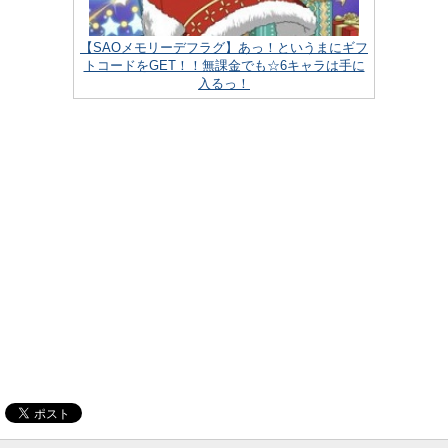
【SAOメモリーデフラグ】あっ！というまにギフ
トコードをGET！！無課金でも☆6キャラは手に
入るっ！