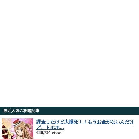
最近人気の攻略記事
課金したけど大爆死！！もうお金がないんだけ
ど、トホホ…
686,734 view