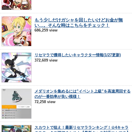
もう少しだけガシャを回したいけどお金が無
い…。そんな時はこちらをチェック！
686,259 view
リセマラで獲得したいキャラクター情報(1/27更新)
372,609 view
メダリオンを集めるには”イベント上級”を高速周回する
のが一番効率が良い模様！
72,258 view
スカウトで狙え！最新リセマラランキング！☆4キャラ