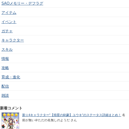
SAOメモリー・デフラグ
アイテム
イベント
ガチャ
キャラクター
スキル
情報
攻略
育成・進化
配信
雑談
新着コメント
新☆4キャラクター”【煌星の剣豪】ユウキ”のステータス詳細まとめ！
名
前が無い＠ただの名無しのようだ
さん