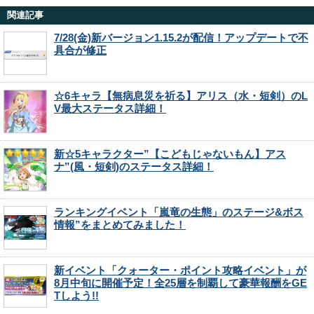
関連記事
7/28(金)新バージョン1.15.2が配信！アップデートで不
具合が修正
☆6キャラ【無病息災を祈る】アリス（水・短剣）のL
V最大ステータス詳細！
新☆5キャラクター”【こどもじゃないもん】アス
ナ”(風・短剣)のステータス詳細！
ランキングイベント「嵐竜の生態」のステージ&ボス
情報”をまとめてみました！
新イベント「クォーター・ポイント攻略イベント」が
8月中旬に開催予定！全25層を制覇して豪華報酬をGE
Tしよう!!