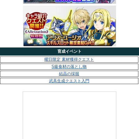
育成イベント
曜日限定 素材獲得クエスト
S級食材の落とし物
結晶の採掘
武具生成クエスト入門