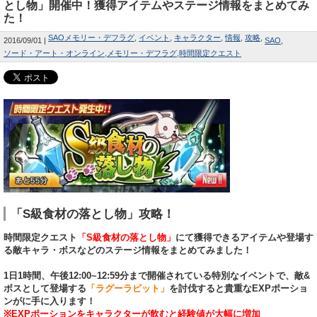
とし物」開催中！獲得アイテムやステージ情報をまとめてみ
た！
SAOメモリー・デフラグ
イベント
キャラクター
情報
攻略
2016/09/01
SAO
ソード・アート・オンライン
メモリー・デフラグ
時間限定クエスト
「S級食材の落とし物」攻略！
時間限定クエスト
「S級食材の落とし物」
にて獲得できるアイテムや登場す
る敵キャラ・ボスなどのステージ情報をまとめてみました！
1日1時間、午後12:00~12:59分まで開催されている特別なイベントで、敵&
ボスとして登場する
「ラグーラビット」
を討伐すると貴重なEXPポーショ
ンがに手に入ります！
※EXPポーションをキャラクターが飲むと経験値が大幅に増加