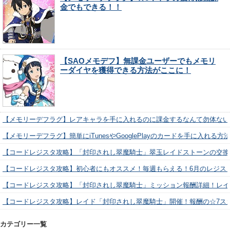
金でもできる！！
【SAOメモデフ】無課金ユーザーでもメモリ
ーダイヤを獲得できる方法がここに！
【メモリーデフラグ】レアキャラを手に入れるのに課金するなんて勿体ない
【メモリーデフラグ】簡単にiTunesやGooglePlayのカードを手に入れる
【コードレジスタ攻略】「封印されし翠魔騎士」翠玉レイドストーンの交換
【コードレジスタ攻略】初心者にもオススメ！毎週もらえる！6月のレジス
【コードレジスタ攻略】「封印されし翠魔騎士」ミッション報酬詳細！レイ
【コードレジスタ攻略】レイド「封印されし翠魔騎士」開催！報酬の☆7ス
カテゴリー一覧