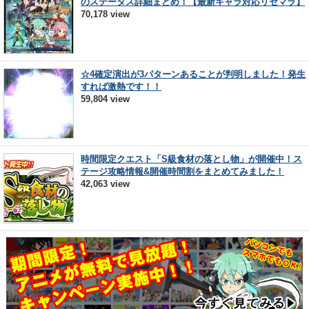
のステータス詳細まとめ！【最新キャラ対応リセマラ】
70,178 view
☆4確定演出が3パターンあることが判明しました！発生
すれば激熱です！！
59,804 view
時間限定クエスト「S級食材の落とし物」が開催中！ス
テージ攻略情報&開催時間割をまとめてみました！
42,063 view