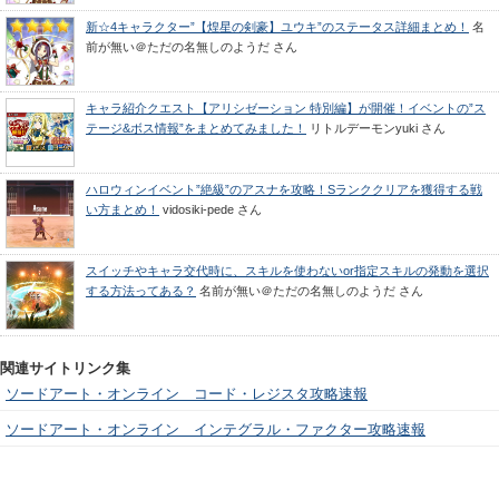
新☆4キャラクター”【煌星の剣豪】ユウキ”のステータス詳細まとめ！
名
前が無い＠ただの名無しのようだ
さん
キャラ紹介クエスト【アリシゼーション 特別編】が開催！イベントの”ス
テージ&ボス情報”をまとめてみました！
リトルデーモンyuki
さん
ハロウィンイベント”絶級”のアスナを攻略！Sランククリアを獲得する戦
い方まとめ！
vidosiki-pede
さん
スイッチやキャラ交代時に、スキルを使わないor指定スキルの発動を選択
する方法ってある？
名前が無い＠ただの名無しのようだ
さん
関連サイトリンク集
ソードアート・オンライン コード・レジスタ攻略速報
ソードアート・オンライン インテグラル・ファクター攻略速報