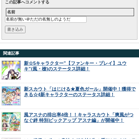
この記事へコメントする
名前
関連記事
新☆5キャラクター”【ファンキー・プレイ】ユウ
キ”(風・槍)のステータス詳細！
新スカウト「はじける★夏色ガール」開催中！獲得で
きる☆4新キャラクターのステータス詳細！
風アスナの排出率4倍！！キャラスカウト「爽風がつ
なぐ絆 特別ピックアップ アスナ編」が開催中！