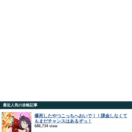
最近人気の攻略記事
爆死したやつこっちへおいで！！課金しなくて
もまだチャンスはあるぞっ！
686,734 view