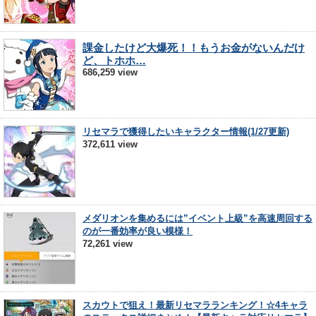
課金したけど大爆死！！もうお金がないんだけ
ど、トホホ…
686,259 view
リセマラで獲得したいキャラクター情報(1/27更新)
372,611 view
メダリオンを集めるには”イベント上級”を高速周回する
のが一番効率が良い模様！
72,261 view
スカウトで狙え！最新リセマラランキング！☆4キャラ