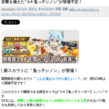
攻撃を備えた”☆4 鬼っ子シノン”が登場予定！
イベント
ガチャ
キャラクター
情報
攻略
2017/02/02
SAO
☆4
スキルスロット
ソード・アート・オンライン
メモリー・デフラグ
新スカウトに「鬼っ子シノン」が登場！
期間限定の新スカウト
「こんな鬼ならウチに欲しい！？」
が、明日15時よ
り開催予定です！
このスカウトで獲得できる限定キャラは”☆4【鬼っ子リーダー】シノン”で
す
SS3には、
攻撃した敵を麻痺させつつ自身のスピードを上昇
させるバフ能
力を所持しており非常に強力！