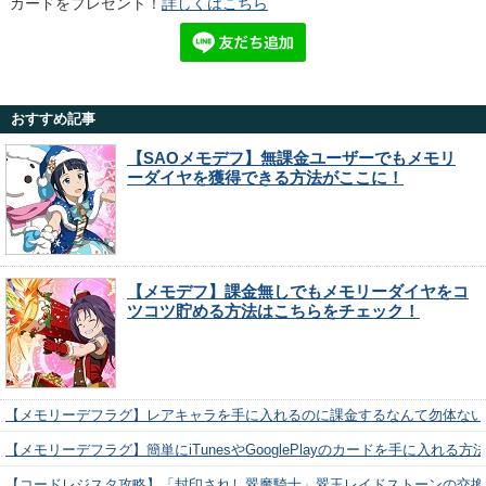
カードをプレゼント！
詳しくはこちら
おすすめ記事
【SAOメモデフ】無課金ユーザーでもメモリ
ーダイヤを獲得できる方法がここに！
【メモデフ】課金無しでもメモリーダイヤをコ
ツコツ貯める方法はこちらをチェック！
【メモリーデフラグ】レアキャラを手に入れるのに課金するなんて勿体ない
【メモリーデフラグ】簡単にiTunesやGooglePlayのカードを手に入れる
【コードレジスタ攻略】「封印されし翠魔騎士」翠玉レイドストーンの交換