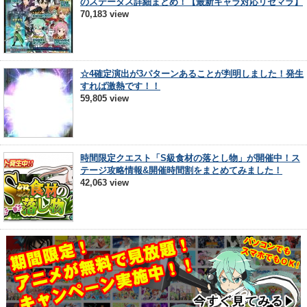
のステータス詳細まとめ！【最新キャラ対応リセマラ】
70,183 view
☆4確定演出が3パターンあることが判明しました！発生
すれば激熱です！！
59,805 view
時間限定クエスト「S級食材の落とし物」が開催中！ス
テージ攻略情報&開催時間割をまとめてみました！
42,063 view