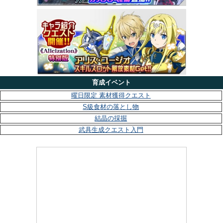
育成イベント
曜日限定 素材獲得クエスト
S級食材の落とし物
結晶の採掘
武具生成クエスト入門