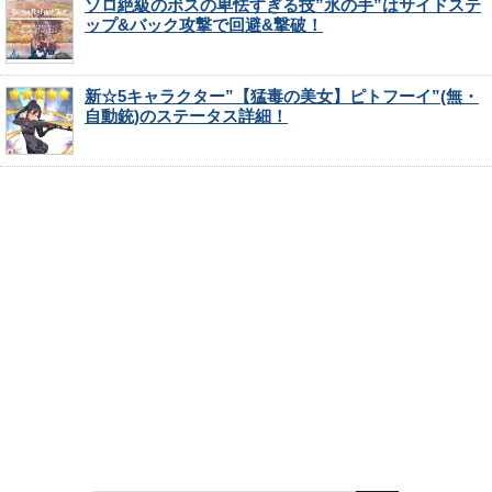
ソロ絶級のボスの卑怯すぎる技”氷の手”はサイドステ
ップ&バック攻撃で回避&撃破！
新☆5キャラクター”【猛毒の美女】ピトフーイ”(無・
自動銃)のステータス詳細！