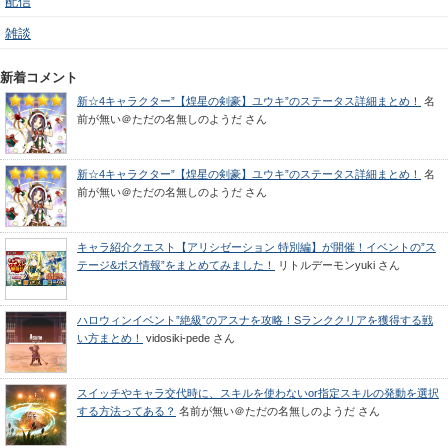
配信
雑談
新着コメント
新☆4キャラクター”【煌星の剣豪】ユウキ”のステータス詳細まとめ！
名
前が無い＠ただの名無しのようだ
さん
新☆4キャラクター”【煌星の剣豪】ユウキ”のステータス詳細まとめ！
名
前が無い＠ただの名無しのようだ
さん
キャラ紹介クエスト【アリシゼーション 特別編】が開催！イベントの”ス
テージ&ボス情報”をまとめてみました！
リトルデーモンyuki
さん
ハロウィンイベント”絶級”のアスナを攻略！Sランククリアを獲得する戦
い方まとめ！
vidosiki-pede
さん
スイッチやキャラ交代時に、スキルを使わないor指定スキルの発動を選択
する方法ってある？
名前が無い＠ただの名無しのようだ
さん