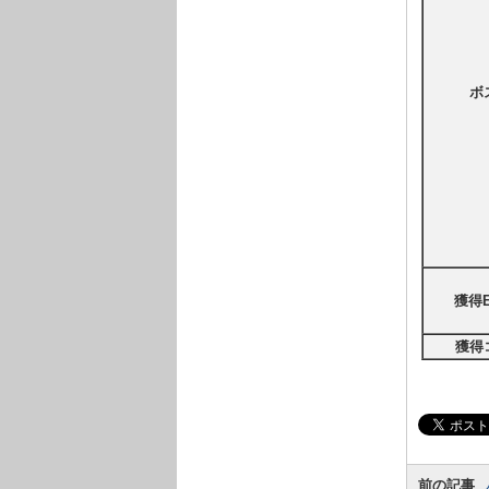
ボ
獲得E
獲得
前の記事