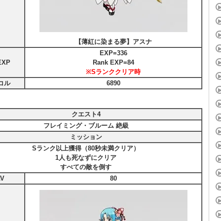
【薄紅に染まる夢】アスナ
EXP=336
XP
Rank EXP=84
※Sランククリア時
コル
6890
クエスト4
フレイミング・ブルーム 絶級
ミッション
Sランク以上獲得（80秒未満クリア）
1人も死なずにクリア
すべての敵を倒す
V
80