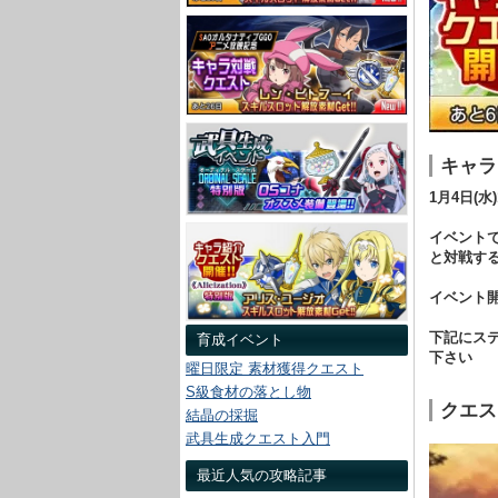
キャラ
1月4日(
イベント
と対戦す
イベント
下記にス
育成イベント
下さい
曜日限定 素材獲得クエスト
S級食材の落とし物
クエス
結晶の採掘
武具生成クエスト入門
最近人気の攻略記事