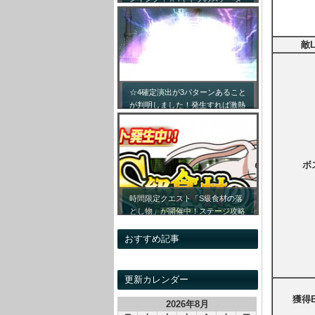
ス詳細まとめ！【最新キャラ対応
リセマラ】
敵L
☆4確定演出が3パターンあること
が判明しました！発生すれば激熱
です！！
ボ
時間限定クエスト「S級食材の落
とし物」が開催中！ステージ攻略
情報&開催時間割をまとめてみま
した！
おすすめ記事
更新カレンダー
獲得E
2026年8月