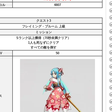
コル
4807
クエスト3
フレイミング・ブルーム 上級
ミッション
Sランク以上獲得（70秒未満クリア）
1人も死なずにクリア
すべての敵を倒す
V
50
ス