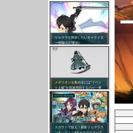
リセマラで獲得したいキャラクタ
ー情報(1/27更新)
メダリオンを集めるには”イベン
ト上級”を高速周回するのが一番
効率が良い模様！
スカウトで狙え！最新リセマララ
ンキング！☆4キャラのステータ