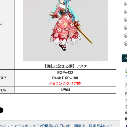
ス
【薄紅に染まる夢】アスナ
EXP=432
XP
Rank EXP=108
※Sランククリア時
コル
12504
ﾌ
ハイスコアランキング「VR世界の初日の出」開催中！限定星4キャラ【ナイトキャミソール】リズベットをGETしよう！