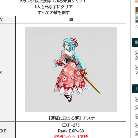
Sランク以上獲得（70秒未満クリア）
1人も死なずにクリア
すべての敵を倒す
V
30
ス
【薄紅に染まる夢】アスナ
EXP=273
XP
Rank EXP=60
※Sランククリア時