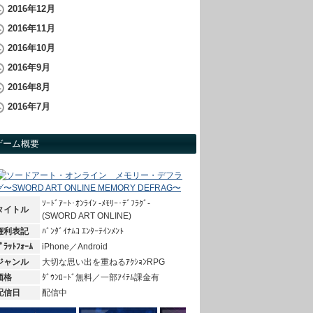
2016年12月
2016年11月
2016年10月
2016年9月
2016年8月
2016年7月
ゲーム概要
ｿｰﾄﾞｱｰﾄ･ｵﾝﾗｲﾝ -ﾒﾓﾘｰ･ﾃﾞﾌﾗｸﾞ-
タイトル
(SWORD ART ONLINE)
権利表記
ﾊﾞﾝﾀﾞｲﾅﾑｺ ｴﾝﾀｰﾃｲﾝﾒﾝﾄ
ﾟﾗｯﾄﾌｫｰﾑ
iPhone／Android
ジャンル
大切な思い出を重ねるｱｸｼｮﾝRPG
価格
ﾀﾞｳﾝﾛｰﾄﾞ無料／一部ｱｲﾃﾑ課金有
配信日
配信中