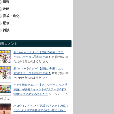
情報
攻略
育成・進化
配信
雑談
新着コメント
新☆4キャラクター”【煌星の剣豪】ユウ
キ”のステータス詳細まとめ！
名前が無い＠
ただの名無しのようだ
さん
新☆4キャラクター”【煌星の剣豪】ユウ
キ”のステータス詳細まとめ！
名前が無い＠
ただの名無しのようだ
さん
キャラ紹介クエスト【アリシゼーション 特
別編】が開催！イベントの”ステージ&ボス
情報”をまとめてみました！
リトルデーモン
uki
さん
ハロウィンイベント”絶級”のアスナを攻略！
Sランククリアを獲得する戦い方まとめ！