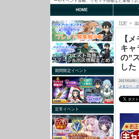
ーやイベント攻略、リセマラ情報など速報でお
HOME
TOP
>
攻
【メ
キャ
の”
した
期間限定イベント
2017/01/05
メモリー・
定常イベント