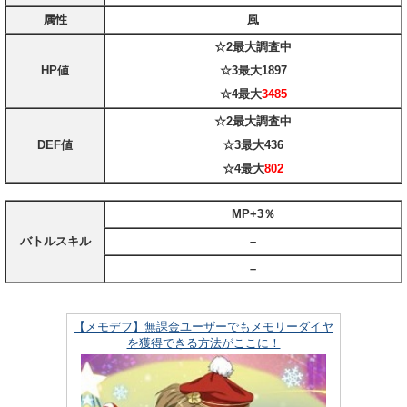
属性
風
☆2最大
調査中
HP値
☆3最大
1897
☆4最大
3485
☆2最大
調査中
DEF値
☆3最大
436
☆4最大
802
MP+3％
バトルスキル
–
–
【メモデフ】無課金ユーザーでもメモリーダイヤ
を獲得できる方法がここに！