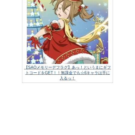
【SAOメモリーデフラグ】あっ！というまにギフ
トコードをGET！！無課金でも☆6キャラは手に
入るっ！