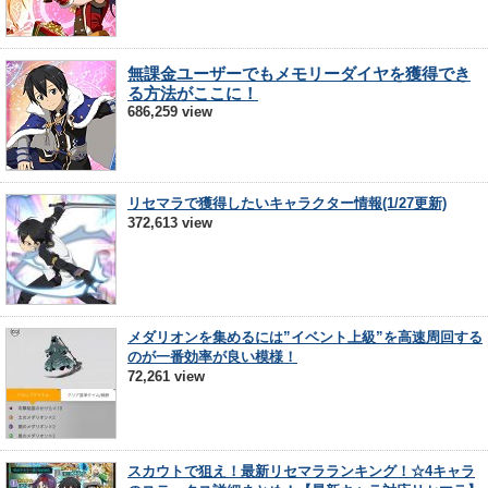
無課金ユーザーでもメモリーダイヤを獲得でき
る方法がここに！
686,259 view
リセマラで獲得したいキャラクター情報(1/27更新)
372,613 view
メダリオンを集めるには”イベント上級”を高速周回する
のが一番効率が良い模様！
72,261 view
スカウトで狙え！最新リセマラランキング！☆4キャラ