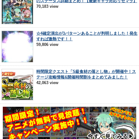
のステータス詳細まとめ！【最新キャラ対応リセマラ】
70,183 view
☆4確定演出が3パターンあることが判明しました！発生
すれば激熱です！！
59,806 view
時間限定クエスト「S級食材の落とし物」が開催中！ス
テージ攻略情報&開催時間割をまとめてみました！
42,063 view