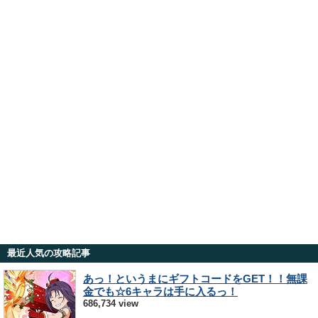
最近人気の攻略記事
あっ！というまにギフトコードをGET！！無課
金でも☆6キャラは手に入るっ！
686,734 view