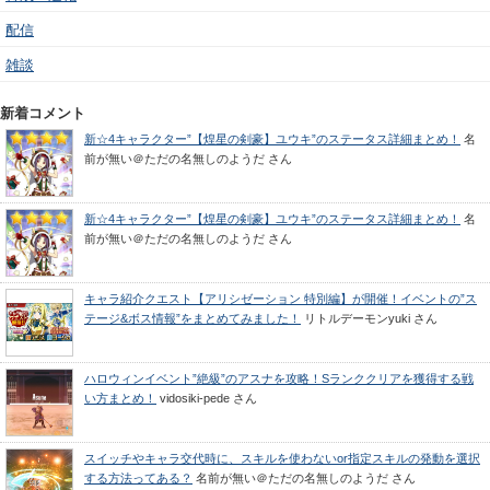
配信
雑談
新着コメント
新☆4キャラクター”【煌星の剣豪】ユウキ”のステータス詳細まとめ！
名
前が無い＠ただの名無しのようだ
さん
新☆4キャラクター”【煌星の剣豪】ユウキ”のステータス詳細まとめ！
名
前が無い＠ただの名無しのようだ
さん
キャラ紹介クエスト【アリシゼーション 特別編】が開催！イベントの”ス
テージ&ボス情報”をまとめてみました！
リトルデーモンyuki
さん
ハロウィンイベント”絶級”のアスナを攻略！Sランククリアを獲得する戦
い方まとめ！
vidosiki-pede
さん
スイッチやキャラ交代時に、スキルを使わないor指定スキルの発動を選択
する方法ってある？
名前が無い＠ただの名無しのようだ
さん