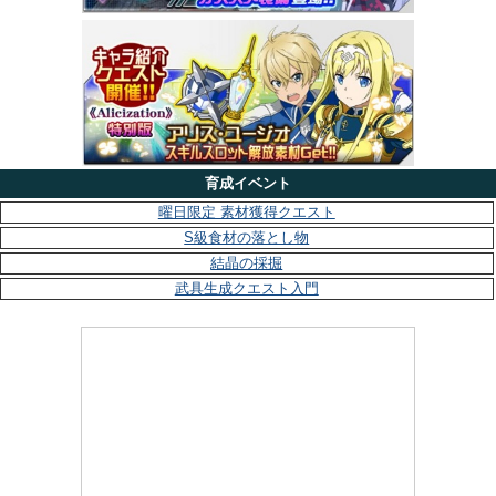
育成イベント
曜日限定 素材獲得クエスト
S級食材の落とし物
結晶の採掘
武具生成クエスト入門