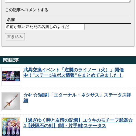
この記事へコメントする
名前
関連記事
武具交換イベント「逆襲のライノー（火）」開催
中！”ステージ&ボス情報”をまとめてみました！
☆4~☆5細剣「エターナル・ネクサス」ステータス詳
細
【過ぎゆく時と友情の記憶】ユウキのモチーフ武器☆
4【鉄隕石の剣】(闇・片手剣)ステータス