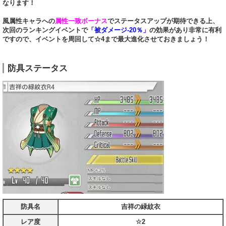
なります！
風属性キャラへの
属性一致ボーナス
でステータスアップが期待できる上、
次回のランキングイベントで
「被ダメージ-20％」
の効果があり非常に有利
ですので、イベントを周回して☆4まで最大進化させておきましょう！
防具ステータス
防具名
吉祥の緑紋衣
レア度
☆2