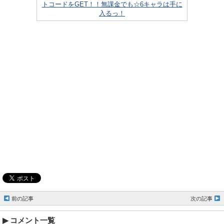
トコードをGET！！無課金でも☆6キャラは手に
入るっ！
前の記事
次の記事
コメント一覧