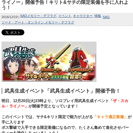
ライノー」開催予告！キリト&サチの限定装備を手に入れよ
う！
SAOメモリー・デフラグ
イベント
キャラクター
情報
2016/12/19
SAO
ソード・アート・オンライン
メモリー・デフラグ
武具生成イベント「武具生成イベント」開催予告！
明日、12月20日(火)15時より、ソロプレイ用武具生成イベント
「ザ・スカ
ル・ライノー」
が開催予定となっています！
このイベントでは、サチ&キリト限定で能力が上がる
「キャラ適正装備」
が
手に入ります
ボス撃破で入手できる限定装備になるので、たくさん集めて進化させパー
ティーを強化しちゃいましょう！