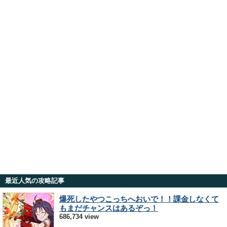
最近人気の攻略記事
爆死したやつこっちへおいで！！課金しなくて
もまだチャンスはあるぞっ！
686,734 view