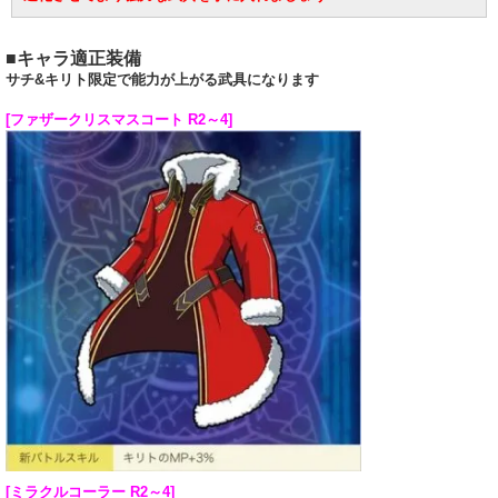
■キャラ適正装備
サチ&キリト限定で能力が上がる武具になります
[ファザークリスマスコート R2～4]
[ミラクルコーラー R2～4]