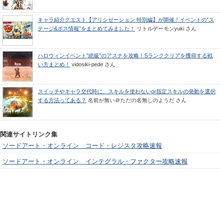
キャラ紹介クエスト【アリシゼーション 特別編】が開催！イベントの”ス
テージ&ボス情報”をまとめてみました！
リトルデーモンyuki
さん
ハロウィンイベント”絶級”のアスナを攻略！Sランククリアを獲得する戦
い方まとめ！
vidosiki-pede
さん
スイッチやキャラ交代時に、スキルを使わないor指定スキルの発動を選択
する方法ってある？
名前が無い＠ただの名無しのようだ
さん
関連サイトリンク集
ソードアート・オンライン コード・レジスタ攻略速報
ソードアート・オンライン インテグラル・ファクター攻略速報