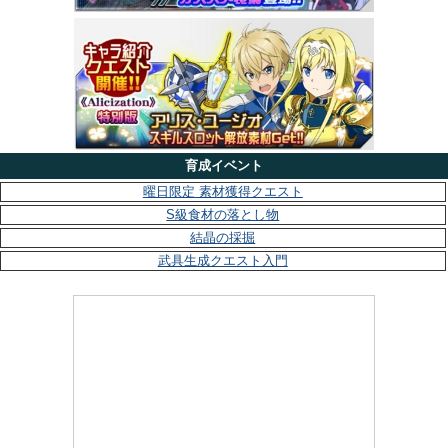
育成イベント
曜日限定 素材獲得クエスト
S級食材の落とし物
結晶の採掘
武具生成クエスト入門