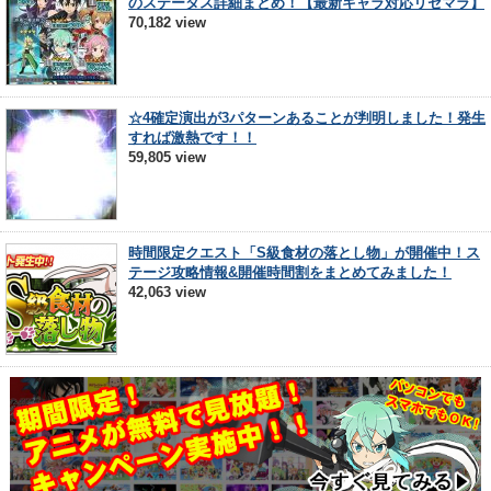
のステータス詳細まとめ！【最新キャラ対応リセマラ】
70,182 view
☆4確定演出が3パターンあることが判明しました！発生
すれば激熱です！！
59,805 view
時間限定クエスト「S級食材の落とし物」が開催中！ス
テージ攻略情報&開催時間割をまとめてみました！
42,063 view