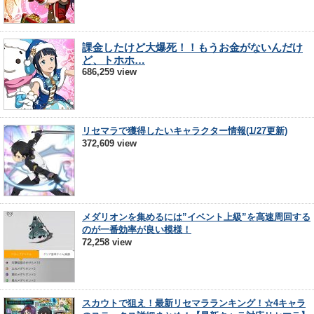
課金したけど大爆死！！もうお金がないんだけ
ど、トホホ…
686,259 view
リセマラで獲得したいキャラクター情報(1/27更新)
372,609 view
メダリオンを集めるには”イベント上級”を高速周回する
のが一番効率が良い模様！
72,258 view
スカウトで狙え！最新リセマラランキング！☆4キャラ