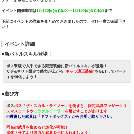
イベント開催期間は
12月20日(火)15:00～12月30日(金)14:59
まで
下記にイベントの詳細をまとめておきましたので、ぜひ一度ご確認下さ
い！
イベント詳細
■新バトルスキル登場！
ボス撃破で入手できる限定装備に新バトルスキルが登場！
サチ&キリト限定で能力が上がる
”キャラ適正装備”
をGETしてパーテ
ィを強化しよう！
■遊び方
ボス
ボス「ザ・スカル・ライノー」を倒すと、限定武具
ファザークリ
スマスコート
や
ミラクルコーラー
を落とすことがあります
※獲得した武具は「ギフトボックス」からお受け取り下さい。
同名の武具を集めると進化が可能！
進化させてより強力な武具を手に入れましょう！