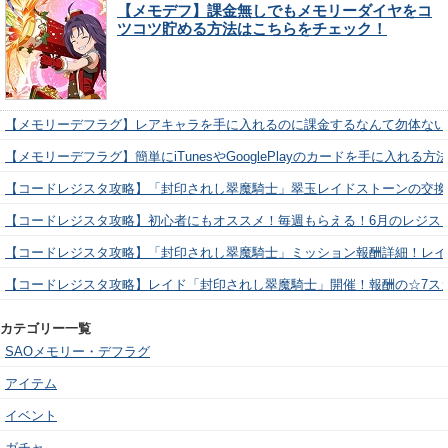
【メモデフ】課金無しでもメモリーダイヤをコ
ツコツ貯める方法はこちらをチェック！
【メモリーデフラグ】レアキャラを手に入れるのに課金するなんて勿体ない
【メモリーデフラグ】簡単にiTunesやGooglePlayのカードを手に入れる
【コードレジスタ攻略】「封印されし翠魔騎士」翠玉レイドストーンの交換
【コードレジスタ攻略】初心者にもオススメ！毎週もらえる！6月のレジス
【コードレジスタ攻略】「封印されし翠魔騎士」ミッション報酬詳細！レイ
【コードレジスタ攻略】レイド「封印されし翠魔騎士」開催！報酬の☆7ス
カテゴリー一覧
SAOメモリー・デフラグ
アイテム
イベント
ガチャ