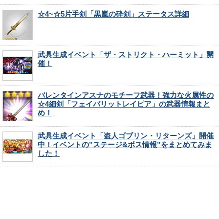
☆4~☆5片手剣「黒嵐の砕剣」ステータス詳細
武具生成イベント「ザ・ストリクト・ハーミット」開
催！
バレンタインアスナのモチーフ武器！強力な火属性の
☆4細剣「フェイバリットレイピア」の武器情報まと
め！
武具生成イベント「盗人ゴブリン・リターンズ」開催
中！イベントの”ステージ&ボス情報”をまとめてみま
した！