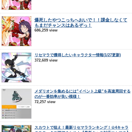
爆死したやつこっちへおいで！！課金しなくて
もまだチャンスはあるぞっ！
686,259 view
リセマラで獲得したいキャラクター情報(1/27更新)
372,609 view
メダリオンを集めるには”イベント上級”を高速周回する
のが一番効率が良い模様！
72,257 view
スカウトで狙え！最新リセマラランキング！☆4キャラ