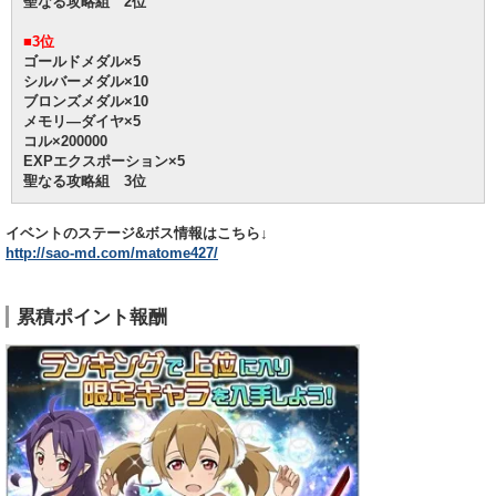
聖なる攻略組 2位
■3位
ゴールドメダル×5
シルバーメダル×10
ブロンズメダル×10
メモリ―ダイヤ×5
コル×200000
EXPエクスポーション×5
聖なる攻略組 3位
イベントのステージ&ボス情報はこちら↓
http://sao-md.com/matome427/
累積ポイント報酬