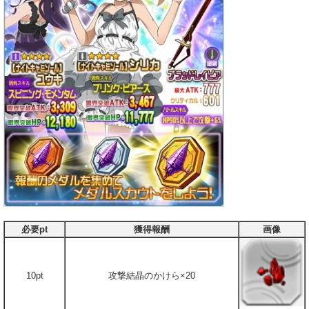
必要pt
獲得報酬
画像
10pt
攻撃結晶のかけら×20