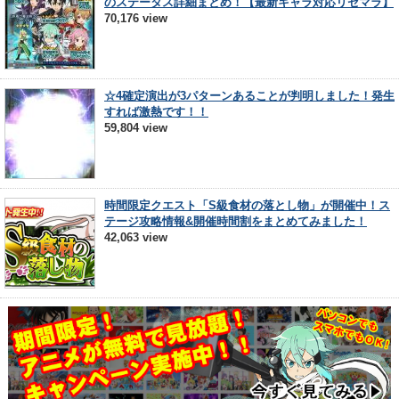
のステータス詳細まとめ！【最新キャラ対応リセマラ】
70,176 view
☆4確定演出が3パターンあることが判明しました！発生
すれば激熱です！！
59,804 view
時間限定クエスト「S級食材の落とし物」が開催中！ス
テージ攻略情報&開催時間割をまとめてみました！
42,063 view