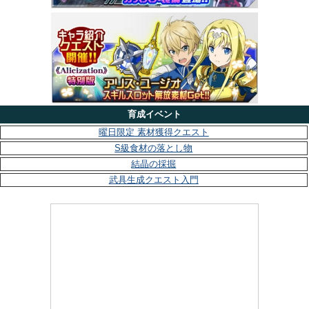
育成イベント
曜日限定 素材獲得クエスト
S級食材の落とし物
結晶の採掘
武具生成クエスト入門