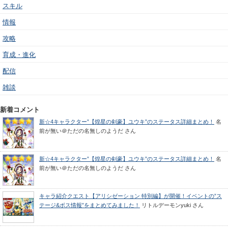
スキル
情報
攻略
育成・進化
配信
雑談
新着コメント
新☆4キャラクター”【煌星の剣豪】ユウキ”のステータス詳細まとめ！
名
前が無い＠ただの名無しのようだ
さん
新☆4キャラクター”【煌星の剣豪】ユウキ”のステータス詳細まとめ！
名
前が無い＠ただの名無しのようだ
さん
キャラ紹介クエスト【アリシゼーション 特別編】が開催！イベントの”ス
テージ&ボス情報”をまとめてみました！
リトルデーモンyuki
さん