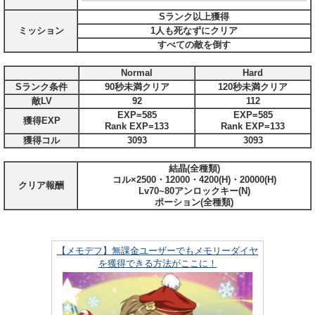
Sランク以上獲得
ミッション
1人も死なずにクリア
すべての敵を倒す
Normal
Hard
Sランク条件
90秒未満クリア
120秒未満クリア
敵LV
92
112
EXP=585
EXP=585
獲得EXP
Rank EXP=133
Rank EXP=133
獲得コル
3093
3093
結晶(全種類)
コル×2500・12000・4200(H)・20000(H)
クリア報酬
Lv70~80アンロックキー(N)
ポーション(全種類)
【メモデフ】無課金ユーザーでもメモリーダイヤ
を獲得できる方法がここに！