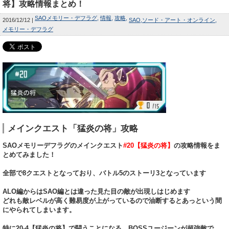
将】攻略情報まとめ！
SAOメモリー・デフラグ
情報
攻略
2016/12/12
SAO
ソード・アート・オンライン
メモリー・デフラグ
メインクエスト「猛炎の将」攻略
SAOメモリーデフラグのメインクエスト
#20【猛炎の将】
の攻略情報をま
とめてみました！
全部で8クエストとなっており、バトル5のストーリ3となっています
ALO編からはSAO編とは違った見た目の敵が出現しはじめます
どれも敵レベルが高く難易度が上がっているので油断するとあっという間
にやられてしまいます。
特に20-4【猛炎の将】で闘うことになる、BOSSユージーンが超強敵で