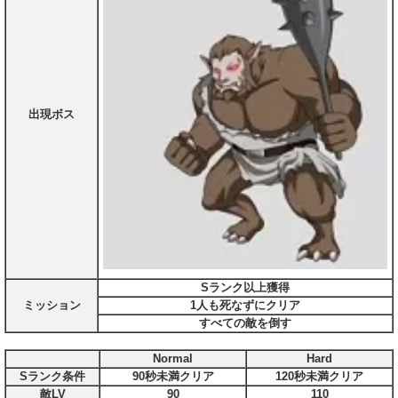
出現ボス
Sランク以上獲得
ミッション
1人も死なずにクリア
すべての敵を倒す
Normal
Hard
Sランク条件
90秒未満クリア
120秒未満クリア
敵LV
90
110