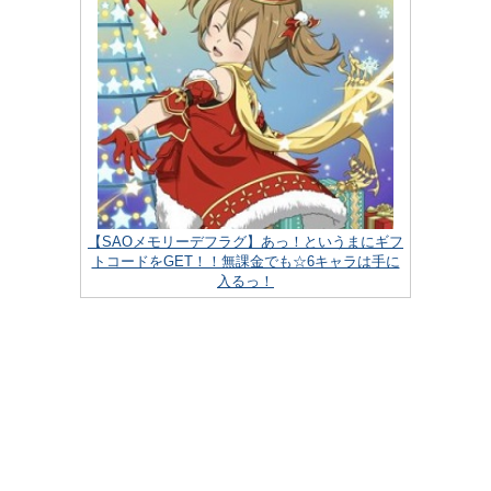
【SAOメモリーデフラグ】あっ！というまにギフ
トコードをGET！！無課金でも☆6キャラは手に
入るっ！