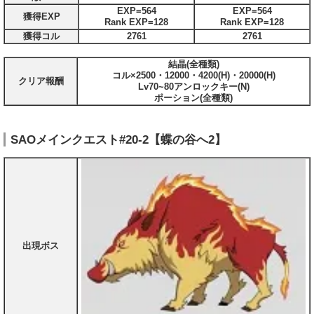
EXP=564
EXP=564
獲得EXP
Rank EXP=128
Rank EXP=128
獲得コル
2761
2761
結晶(全種類)
コル×2500・12000・4200(H)・20000(H)
クリア報酬
Lv70~80アンロックキー(N)
ポーション(全種類)
SAOメインクエスト#20-2【蝶の谷へ2】
出現ボス