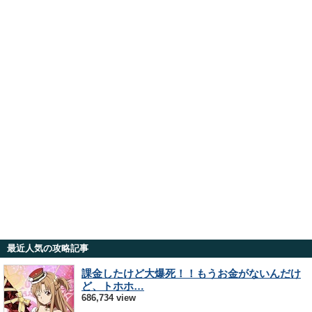
最近人気の攻略記事
課金したけど大爆死！！もうお金がないんだけ
ど、トホホ…
686,734 view