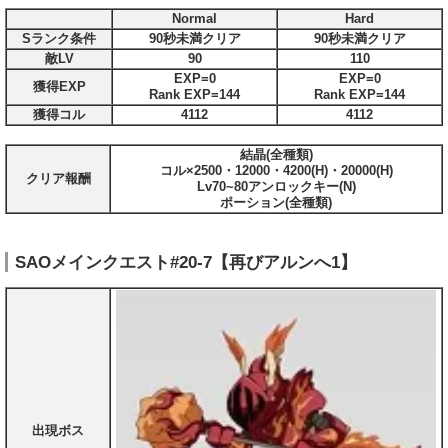
Normal
Hard
Sランク条件
90秒未満クリア
90秒未満クリア
敵LV
90
110
EXP=0
EXP=0
獲得EXP
Rank EXP=144
Rank EXP=144
獲得コル
4112
4112
結晶(全種類)
コル×2500・12000・4200(H)・20000(H)
クリア報酬
Lv70~80アンロックキー(N)
ポーション(全種類)
SAOメインクエスト#20-7【再びアルンへ1】
出現ボス