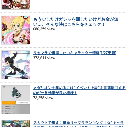
もう少しだけガシャを回したいけどお金が無
い…。そんな時はこちらをチェック！
686,259 view
リセマラで獲得したいキャラクター情報(1/27更新)
372,611 view
メダリオンを集めるには”イベント上級”を高速周回する
のが一番効率が良い模様！
72,258 view
スカウトで狙え！最新リセマラランキング！☆4キャラ