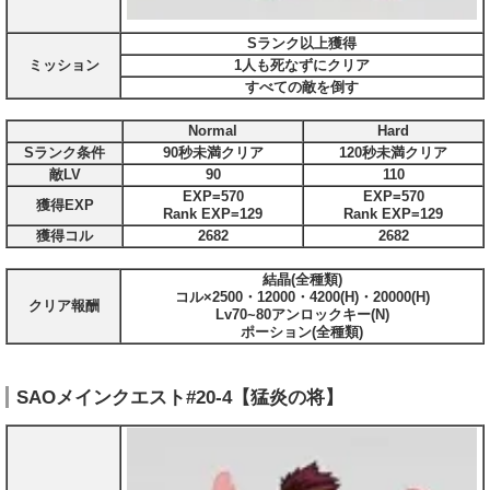
Sランク以上獲得
ミッション
1人も死なずにクリア
すべての敵を倒す
Normal
Hard
Sランク条件
90秒未満クリア
120秒未満クリア
敵LV
90
110
EXP=570
EXP=570
獲得EXP
Rank EXP=129
Rank EXP=129
獲得コル
2682
2682
結晶(全種類)
コル×2500・12000・4200(H)・20000(H)
クリア報酬
Lv70~80アンロックキー(N)
ポーション(全種類)
SAOメインクエスト#20-4【猛炎の将】