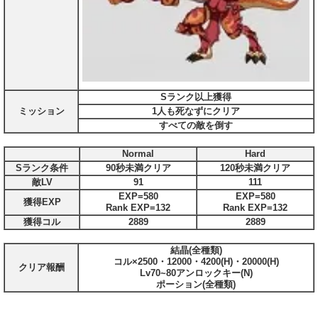
Sランク以上獲得
ミッション
1人も死なずにクリア
すべての敵を倒す
Normal
Hard
Sランク条件
90秒未満クリア
120秒未満クリア
敵LV
91
111
EXP=580
EXP=580
獲得EXP
Rank EXP=132
Rank EXP=132
獲得コル
2889
2889
結晶(全種類)
コル×2500・12000・4200(H)・20000(H)
クリア報酬
Lv70~80アンロックキー(N)
ポーション(全種類)