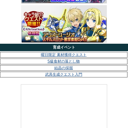
育成イベント
曜日限定 素材獲得クエスト
S級食材の落とし物
結晶の採掘
武具生成クエスト入門