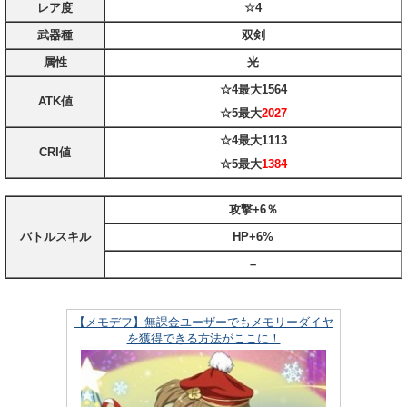
レア度
☆4
武器種
双剣
属性
光
☆4最大
1564
ATK値
☆5最大
2027
☆4最大
1113
CRI値
☆5最大
1384
攻撃+6％
バトルスキル
HP+6%
–
【メモデフ】無課金ユーザーでもメモリーダイヤ
を獲得できる方法がここに！