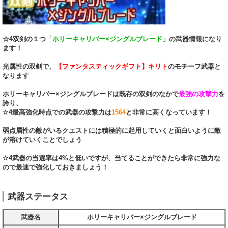
☆4双剣の１つ
「ホリーキャリバー×ジングルブレード」
の武器情報になり
ます！
光属性の双剣で、
【ファンタスティックギフト】キリト
のモチーフ武器と
なります
ホリーキャリバー×ジングルブレードは既存の双剣のなかで
最強の攻撃力
を
誇り、
☆4最高強化時点での武器の攻撃力は
1564
と非常に高くなっています！
弱点属性の敵がいるクエストには積極的に起用していくと面白いように敵
が溶けていくことでしょう
☆4武器の当選率は4%と低いですが、当てることができたら非常に強力な
ので最速で強化しておきましょう！
武器ステータス
武器名
ホリーキャリバー×ジングルブレード