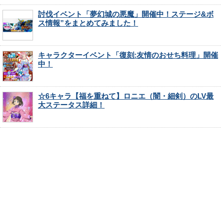
討伐イベント「夢幻城の悪魔」開催中！ステージ&ボ
ス情報”をまとめてみました！
キャラクターイベント「復刻:友情のおせち料理」開催
中！
☆6キャラ【福を重ねて】ロニエ（闇・細剣）のLV最
大ステータス詳細！