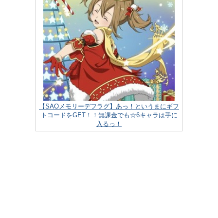
【SAOメモリーデフラグ】あっ！というまにギフ
トコードをGET！！無課金でも☆6キャラは手に
入るっ！