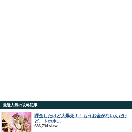
最近人気の攻略記事
課金したけど大爆死！！もうお金がないんだけ
ど、トホホ…
686,734 view