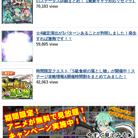
のステータス詳細まとめ！【最新キャラ対応リセマラ】
70,183 view
☆4確定演出が3パターンあることが判明しました！発生
すれば激熱です！！
59,805 view
時間限定クエスト「S級食材の落とし物」が開催中！ス
テージ攻略情報&開催時間割をまとめてみました！
42,063 view