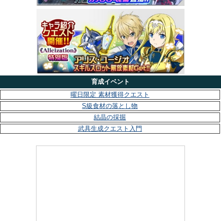
育成イベント
曜日限定 素材獲得クエスト
S級食材の落とし物
結晶の採掘
武具生成クエスト入門