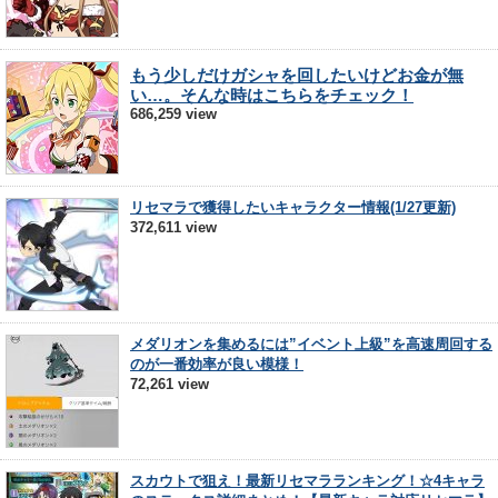
もう少しだけガシャを回したいけどお金が無
い…。そんな時はこちらをチェック！
686,259 view
リセマラで獲得したいキャラクター情報(1/27更新)
372,611 view
メダリオンを集めるには”イベント上級”を高速周回する
のが一番効率が良い模様！
72,261 view
スカウトで狙え！最新リセマラランキング！☆4キャラ