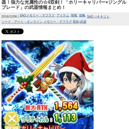
器！強力な光属性の☆4双剣！「ホリーキャリバー×ジングル
ブレード」の武器情報まとめ！
SAOメモリー・デフラグ
アイテム
情報
攻略
2016/12/06
SAO
☆4
キリト
ソード・アート・オンライン
メモリー・デフラグ
双剣
武器