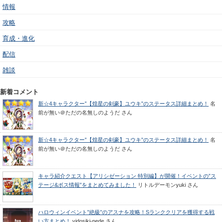
情報
攻略
育成・進化
配信
雑談
新着コメント
新☆4キャラクター”【煌星の剣豪】ユウキ”のステータス詳細まとめ！
名
前が無い＠ただの名無しのようだ
さん
新☆4キャラクター”【煌星の剣豪】ユウキ”のステータス詳細まとめ！
名
前が無い＠ただの名無しのようだ
さん
キャラ紹介クエスト【アリシゼーション 特別編】が開催！イベントの”ス
テージ&ボス情報”をまとめてみました！
リトルデーモンyuki
さん
ハロウィンイベント”絶級”のアスナを攻略！Sランククリアを獲得する戦
い方まとめ！
vidosiki-pede
さん