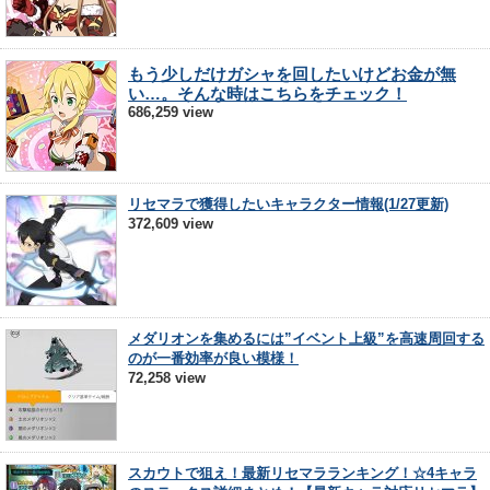
もう少しだけガシャを回したいけどお金が無
い…。そんな時はこちらをチェック！
686,259 view
リセマラで獲得したいキャラクター情報(1/27更新)
372,609 view
メダリオンを集めるには”イベント上級”を高速周回する
のが一番効率が良い模様！
72,258 view
スカウトで狙え！最新リセマラランキング！☆4キャラ