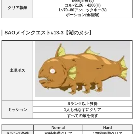
結晶(全種類)
コル×2126・4200(H)
クリア報酬
Lv70~80アンロックキー(N)
ポーション(全種類)
SAOメインクエスト#13-3【湖のヌシ】
出現ボス
Sランク以上獲得
ミッション
1人も死なずにクリア
すべての敵を倒す
Normal
Hard
Sランク条件
90秒未満クリア
120秒未満クリア