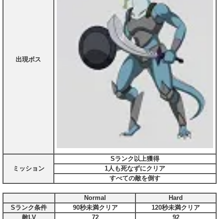
出現ボス
Sランク以上獲得
ミッション
1人も死なずにクリア
すべての敵を倒す
Normal
Hard
Sランク条件
90秒未満クリア
120秒未満クリア
敵LV
72
92