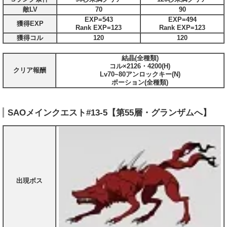
敵LV
70
90
EXP=543
EXP=494
獲得EXP
Rank EXP=123
Rank EXP=123
獲得コル
120
120
結晶(全種類)
コル×2126・4200(H)
クリア報酬
Lv70~80アンロックキー(N)
ポーション(全種類)
SAOメインクエスト#13-5【第55層・グランザムへ】
出現ボス