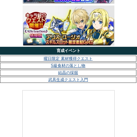
育成イベント
曜日限定 素材獲得クエスト
S級食材の落とし物
結晶の採掘
武具生成クエスト入門