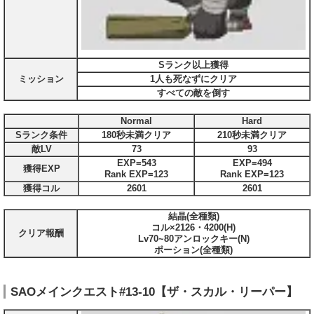
Sランク以上獲得
ミッション
1人も死なずにクリア
すべての敵を倒す
Normal
Hard
Sランク条件
180秒未満クリア
210秒未満クリア
敵LV
73
93
EXP=543
EXP=494
獲得EXP
Rank EXP=123
Rank EXP=123
獲得コル
2601
2601
結晶(全種類)
コル×2126・4200(H)
クリア報酬
Lv70~80アンロックキー(N)
ポーション(全種類)
SAOメインクエスト#13-10【ザ・スカル・リーパー】