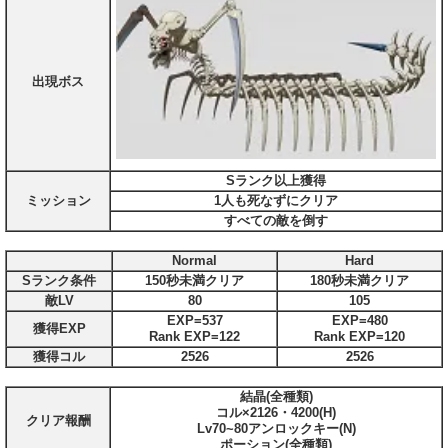
出現ボス
Sランク以上獲得
ミッション
1人も死なずにクリア
すべての敵を倒す
Normal
Hard
Sランク条件
150秒未満クリア
180秒未満クリア
敵LV
80
105
EXP=537
EXP=480
獲得EXP
Rank EXP=122
Rank EXP=120
獲得コル
2526
2526
結晶(全種類)
コル×2126・4200(H)
クリア報酬
Lv70~80アンロックキー(N)
ポーション(全種類)