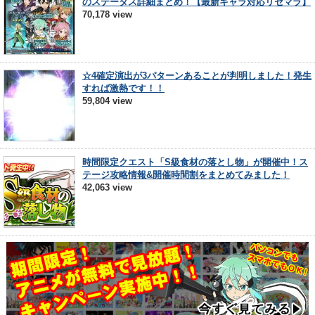
のステータス詳細まとめ！【最新キャラ対応リセマラ】
70,178 view
☆4確定演出が3パターンあることが判明しました！発生
すれば激熱です！！
59,804 view
時間限定クエスト「S級食材の落とし物」が開催中！ス
テージ攻略情報&開催時間割をまとめてみました！
42,063 view