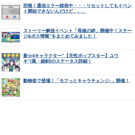
悲報！通信エラー頻発中・・・リセットしてもイベン
ト開始できないんだけど、、、
ストーリー解放イベント「母娘の絆」開催中！ステー
ジ&ボス情報”をまとめてみました！
新☆4キャラクター”【天性ポップスター】ユウ
キ”(風・細剣)のステータス詳細！
動物姿で登場！「モフっとキャラチェンジ♪」開催！