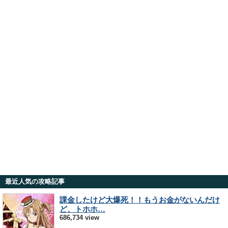
最近人気の攻略記事
課金したけど大爆死！！もうお金がないんだけ
ど、トホホ…
686,734 view