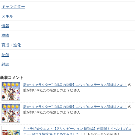
キャラクター
スキル
情報
攻略
育成・進化
配信
雑談
新着コメント
新☆4キャラクター”【煌星の剣豪】ユウキ”のステータス詳細まとめ！
名
前が無い＠ただの名無しのようだ
さん
新☆4キャラクター”【煌星の剣豪】ユウキ”のステータス詳細まとめ！
名
前が無い＠ただの名無しのようだ
さん
キャラ紹介クエスト【アリシゼーション 特別編】が開催！イベントの”ス
テージ&ボス情報”をまとめてみました！
リトルデーモンyuki
さん