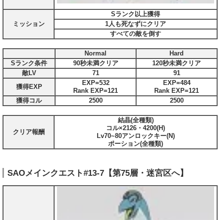
Sランク以上獲得
ミッション
1人も死なずにクリア
すべての敵を倒す
Normal
Hard
Sランク条件
90秒未満クリア
120秒未満クリア
敵LV
71
91
EXP=532
EXP=484
獲得EXP
Rank EXP=121
Rank EXP=121
獲得コル
2500
2500
結晶(全種類)
コル×2126・4200(H)
クリア報酬
Lv70~80アンロックキー(N)
ポーション(全種類)
SAOメインクエスト#13-7【第75層・迷宮区へ】