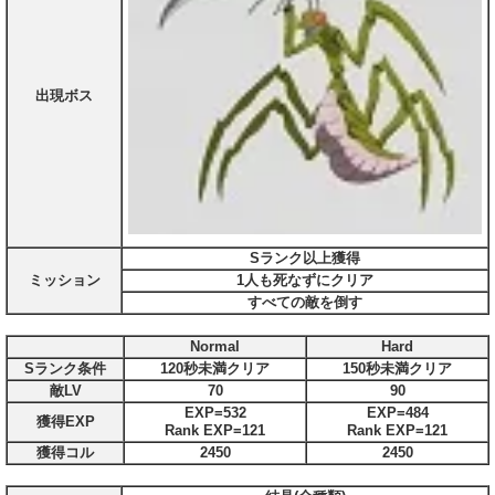
出現ボス
Sランク以上獲得
ミッション
1人も死なずにクリア
すべての敵を倒す
Normal
Hard
Sランク条件
120秒未満クリア
150秒未満クリア
敵LV
70
90
EXP=532
EXP=484
獲得EXP
Rank EXP=121
Rank EXP=121
獲得コル
2450
2450