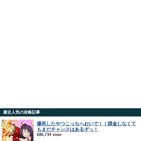
最近人気の攻略記事
爆死したやつこっちへおいで！！課金しなくて
もまだチャンスはあるぞっ！
686,734 view