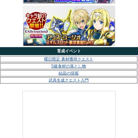
育成イベント
曜日限定 素材獲得クエスト
S級食材の落とし物
結晶の採掘
武具生成クエスト入門