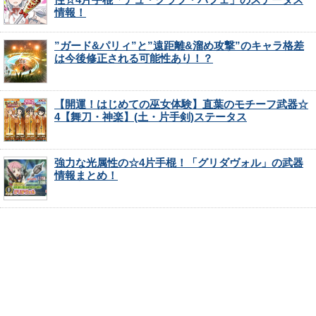
情報！
”ガード&パリィ”と”遠距離&溜め攻撃”のキャラ格差
は今後修正される可能性あり！？
【開運！はじめての巫女体験】直葉のモチーフ武器☆
4【舞刀・神楽】(土・片手剣)ステータス
強力な光属性の☆4片手棍！「グリダヴォル」の武器
情報まとめ！