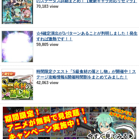
のステータス詳細まとめ！【最新キャラ対応リセマラ】
70,183 view
☆4確定演出が3パターンあることが判明しました！発生
すれば激熱です！！
59,805 view
時間限定クエスト「S級食材の落とし物」が開催中！ス
テージ攻略情報&開催時間割をまとめてみました！
42,063 view