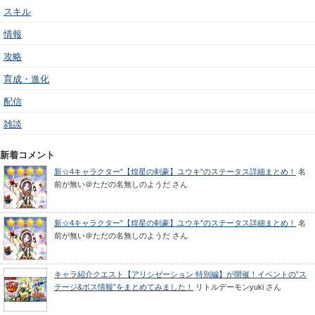
スキル
情報
攻略
育成・進化
配信
雑談
新着コメント
新☆4キャラクター”【煌星の剣豪】ユウキ”のステータス詳細まとめ！
名
前が無い＠ただの名無しのようだ
さん
新☆4キャラクター”【煌星の剣豪】ユウキ”のステータス詳細まとめ！
名
前が無い＠ただの名無しのようだ
さん
キャラ紹介クエスト【アリシゼーション 特別編】が開催！イベントの”ス
テージ&ボス情報”をまとめてみました！
リトルデーモンyuki
さん