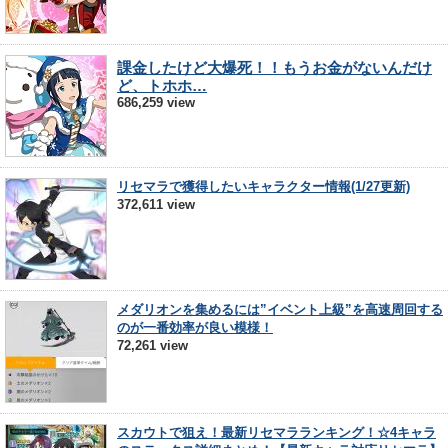
課金したけど大爆死！！もうお金がないんだけ
ど、トホホ…
686,259 view
リセマラで獲得したいキャラクター情報(1/27更新)
372,611 view
メダリオンを集めるには”イベント上級”を高速周回する
のが一番効率が良い模様！
72,261 view
スカウトで狙え！最新リセマラランキング！☆4キャラ