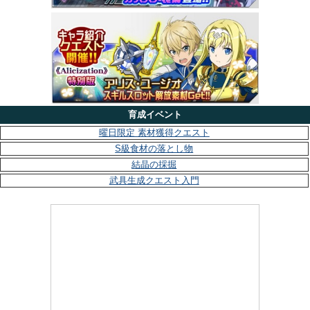
育成イベント
曜日限定 素材獲得クエスト
S級食材の落とし物
結晶の採掘
武具生成クエスト入門