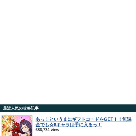
最近人気の攻略記事
あっ！というまにギフトコードをGET！！無課
金でも☆6キャラは手に入るっ！
686,734 view