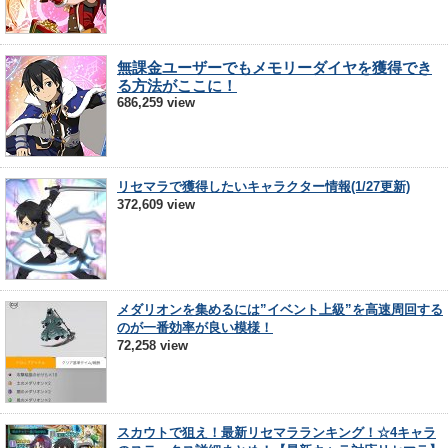
無課金ユーザーでもメモリーダイヤを獲得でき
る方法がここに！
686,259 view
リセマラで獲得したいキャラクター情報(1/27更新)
372,609 view
メダリオンを集めるには”イベント上級”を高速周回する
のが一番効率が良い模様！
72,258 view
スカウトで狙え！最新リセマラランキング！☆4キャラ