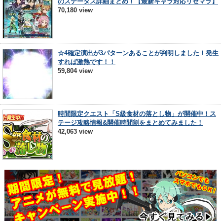
のステータス詳細まとめ！【最新キャラ対応リセマラ】
70,180 view
☆4確定演出が3パターンあることが判明しました！発生
すれば激熱です！！
59,804 view
時間限定クエスト「S級食材の落とし物」が開催中！ス
テージ攻略情報&開催時間割をまとめてみました！
42,063 view