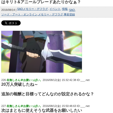
はキリト&アニールブレードあたりかなぁ？
SAOメモリー・デフラグ
イベント
情報
2016/08/14
SAO
ソード・アート・オンライン
メモリー・デフラグ
事前登録
226:
名無しさん＠お腹いっぱい。
2016/08/12(金) 15:32:42.38 ID:___.net
20万人突破したね～
追加の報酬と目標ってどんなのが設定されるかな？
227:
名無しさん＠お腹いっぱい。
2016/08/12(金) 15:50:48.63 ID:___.net
次はまともに使えそうな武器をお願いしたい