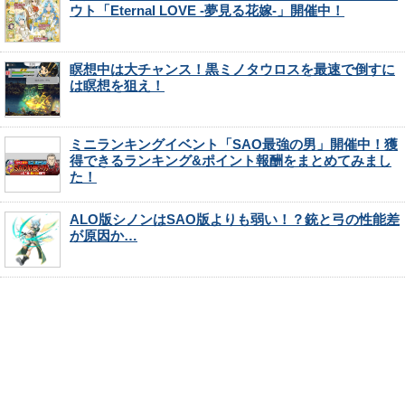
ウト「Eternal LOVE -夢見る花嫁-」開催中！
瞑想中は大チャンス！黒ミノタウロスを最速で倒すに
は瞑想を狙え！
ミニランキングイベント「SAO最強の男」開催中！獲
得できるランキング&ポイント報酬をまとめてみまし
た！
ALO版シノンはSAO版よりも弱い！？銃と弓の性能差
が原因か…