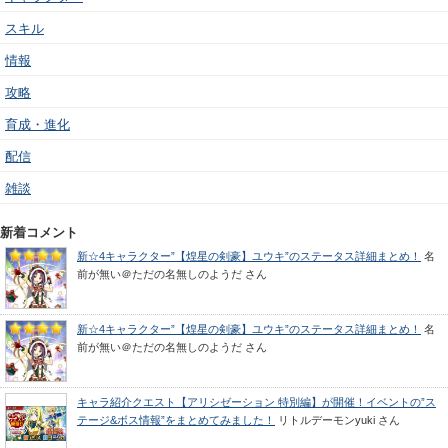
スキル
情報
攻略
育成・進化
配信
雑談
新着コメント
新☆4キャラクター”【煌星の剣豪】ユウキ”のステータス詳細まとめ！
名
前が無い＠ただの名無しのようだ
さん
新☆4キャラクター”【煌星の剣豪】ユウキ”のステータス詳細まとめ！
名
前が無い＠ただの名無しのようだ
さん
キャラ紹介クエスト【アリシゼーション 特別編】が開催！イベントの”ス
テージ&ボス情報”をまとめてみました！
リトルデーモンyuki
さん