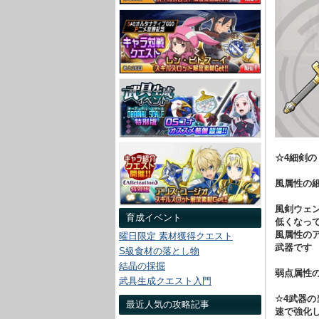
☆4細剣の
風属性の
風剣ウェ
育成イベント
低くなっ
風属性の
曜日限定 素材獲得クエスト
武器です
S級食材の落とし物
結晶の採掘
弱点属性
武具生成クエスト入門
☆4武器
最近人気の攻略記事
速で強化