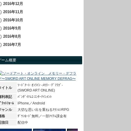
2016年12月
2016年11月
2016年10月
2016年9月
2016年8月
2016年7月
ゲーム概要
ｿｰﾄﾞｱｰﾄ･ｵﾝﾗｲﾝ -ﾒﾓﾘｰ･ﾃﾞﾌﾗｸﾞ-
タイトル
(SWORD ART ONLINE)
権利表記
ﾊﾞﾝﾀﾞｲﾅﾑｺ ｴﾝﾀｰﾃｲﾝﾒﾝﾄ
ﾟﾗｯﾄﾌｫｰﾑ
iPhone／Android
ジャンル
大切な思い出を重ねるｱｸｼｮﾝRPG
価格
ﾀﾞｳﾝﾛｰﾄﾞ無料／一部ｱｲﾃﾑ課金有
配信日
配信中