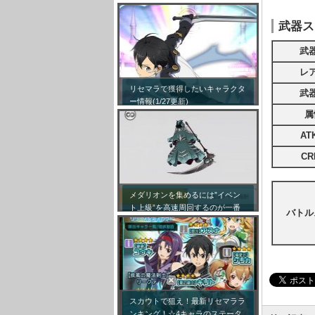
武器ス
武
レ
リセマラで獲得したいキャラクタ
武
ー情報(1/27更新)
属
AT
CR
メダリオンを集めるには”イベン
ト上級”を高速周回するのが一番
バトル
効率が良い模様！
スカウトで狙え！最新リセマララ
ンキング！☆4キャラのステータ