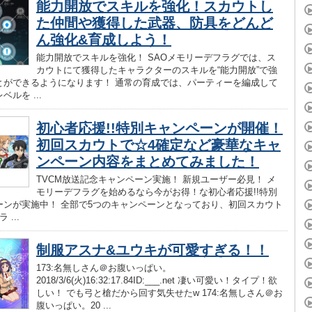
能力開放でスキルを強化！スカウトし
た仲間や獲得した武器、防具をどんど
ん強化&育成しよう！
能力開放でスキルを強化！ SAOメモリーデフラグでは、ス
カウトにて獲得したキャラクターのスキルを“能力開放”で強
とができるようになります！ 通常の育成では、パーティーを編成して
ルを ...
初心者応援!!特別キャンペーンが開催！
初回スカウトで☆4確定など豪華なキャ
ンペーン内容をまとめてみました！
TVCM放送記念キャンペーン実施！ 新規ユーザー必見！ メ
モリーデフラグを始めるなら今がお得！な初心者応援!!特別
ーンが実施中！ 全部で5つのキャンペーンとなっており、初回スカウト
 ...
制服アスナ&ユウキが可愛すぎる！！
173:名無しさん＠お腹いっぱい。
2018/3/6(火)16:32:17.84ID:___.net 凄い可愛い！タイプ！欲
しい！ でも弓と槍だから回す気失せたw 174:名無しさん＠お
腹いっぱい。20 ...