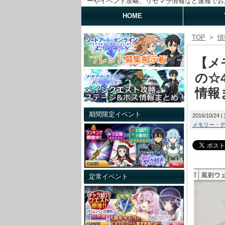
ーやイベント攻略、リセマラ情報など速報でお
HOME
TOP
>
情
【メ
の☆
情報
期間限定イベント
2016/10/24
メモリー・
定常イベント