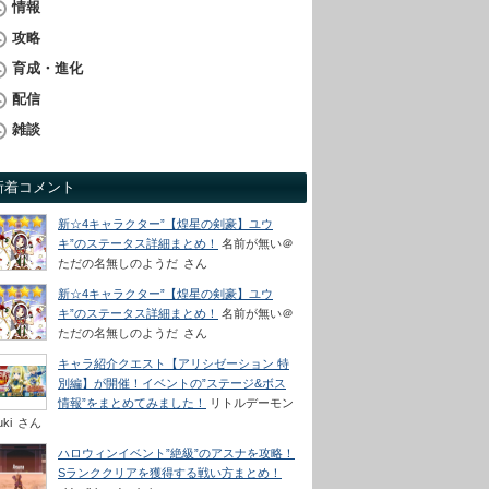
情報
攻略
育成・進化
配信
雑談
新着コメント
新☆4キャラクター”【煌星の剣豪】ユウ
キ”のステータス詳細まとめ！
名前が無い＠
ただの名無しのようだ
さん
新☆4キャラクター”【煌星の剣豪】ユウ
キ”のステータス詳細まとめ！
名前が無い＠
ただの名無しのようだ
さん
キャラ紹介クエスト【アリシゼーション 特
別編】が開催！イベントの”ステージ&ボス
情報”をまとめてみました！
リトルデーモン
uki
さん
ハロウィンイベント”絶級”のアスナを攻略！
Sランククリアを獲得する戦い方まとめ！