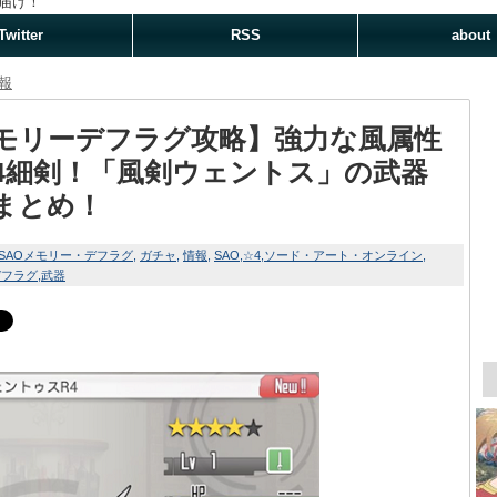
届け！
Twitter
RSS
about
報
モリーデフラグ攻略】強力な風属性
4細剣！「風剣ウェントス」の武器
まとめ！
SAOメモリー・デフラグ
ガチャ
情報
SAO
☆4
ソード・アート・オンライン
デフラグ
武器