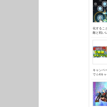
化するこ
敵と戦いレベ
キャンペ
で☆4キャラ