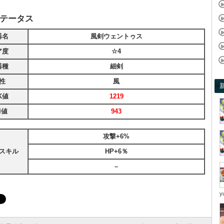
テータス
器名
風剣ウェントゥス
ア度
☆4
器種
細剣
性
風
K値
1219
I値
943
攻撃+6%
スキル
HP+6％
–
y