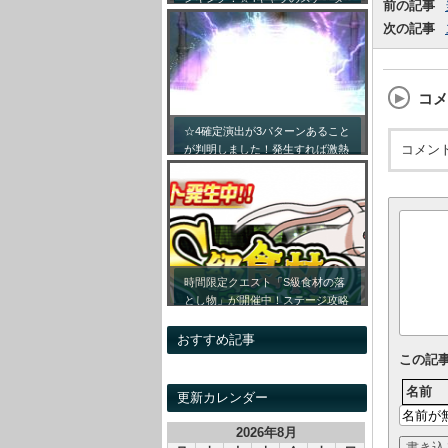
前の記事
ス詳細まとめ！【最新キャラ対応
次の記事
リセマラ】
コメ
☆4確定演出が3パターンあること
コメン
が判明しました！発生すれば激熱
です！！
時間限定クエスト「S級食材の落
とし物」が開催中！ステージ攻略
情報&開催時間割をまとめてみま
した！
おすすめ記事
この記
名前
更新カレンダー
2026年8月