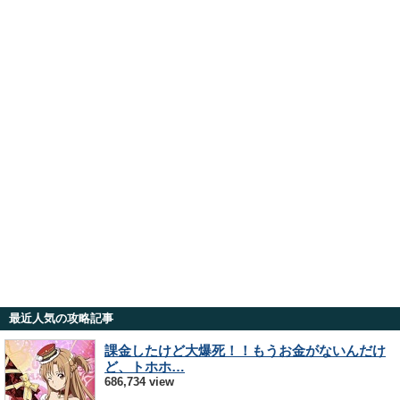
最近人気の攻略記事
課金したけど大爆死！！もうお金がないんだけ
ど、トホホ…
686,734 view