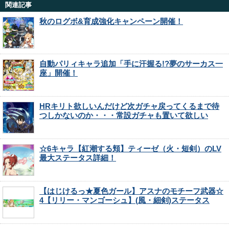
関連記事
秋のログボ&育成強化キャンペーン開催！
自動パリィキャラ追加「手に汗握る!?夢のサーカス一
座」開催！
HRキリト欲しいんだけど次ガチャ戻ってくるまで待
つしかないのか・・・常設ガチャも置いて欲しい
☆6キャラ【紅潮する頬】ティーゼ（火・短剣）のLV
最大ステータス詳細！
【はじけるっ★夏色ガール】アスナのモチーフ武器☆
4【リリー・マンゴーシュ】(風・細剣)ステータス