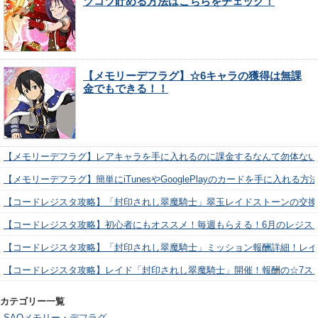
ツコツ貯める方法はこちらをチェック！
【メモリーデフラグ】☆6キャラの獲得は無課
金でもできる！！
【メモリーデフラグ】レアキャラを手に入れるのに課金するなんて勿体ない
【メモリーデフラグ】簡単にiTunesやGooglePlayのカードを手に入れる
【コードレジスタ攻略】「封印されし翠魔騎士」翠玉レイドストーンの交換
【コードレジスタ攻略】初心者にもオススメ！毎週もらえる！6月のレジス
【コードレジスタ攻略】「封印されし翠魔騎士」ミッション報酬詳細！レイ
【コードレジスタ攻略】レイド「封印されし翠魔騎士」開催！報酬の☆7ス
カテゴリー一覧
SAOメモリー・デフラグ