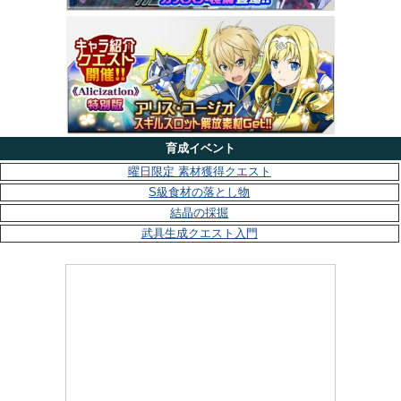
育成イベント
曜日限定 素材獲得クエスト
S級食材の落とし物
結晶の採掘
武具生成クエスト入門