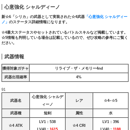
心意強化 シャルディーノ
新☆6「シリカ」の武器として実装された☆4武器
「心意強化 シャルディー
ノ」
のステータス詳細情報になります。
☆4最大ステータスやセットされているバトルスキルなど掲載しています。
☆5情報も判明している場合は記載しているので、ぜひ攻略の参考にご覧く
ださい。
武器情報
獲得対象ガチャ
リライブ・ザ・メモリー4nd
武器出現確率
4%
91
心意強化 シャルデ
武器名
レア
☆4~☆5
ィーノ
武器種
短剣
属性
水
LV1：538
LV1：396
☆4 ATK
☆4 CRI
LV40：
1615
LV40：
1188