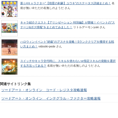
新☆4キャラクター”【煌星の剣豪】ユウキ”のステータス詳細まとめ！
名
前が無い＠ただの名無しのようだ
さん
キャラ紹介クエスト【アリシゼーション 特別編】が開催！イベントの”ス
テージ&ボス情報”をまとめてみました！
リトルデーモンyuki
さん
ハロウィンイベント”絶級”のアスナを攻略！Sランククリアを獲得する戦
い方まとめ！
vidosiki-pede
さん
スイッチやキャラ交代時に、スキルを使わないor指定スキルの発動を選択
する方法ってある？
名前が無い＠ただの名無しのようだ
さん
関連サイトリンク集
ソードアート・オンライン コード・レジスタ攻略速報
ソードアート・オンライン インテグラル・ファクター攻略速報