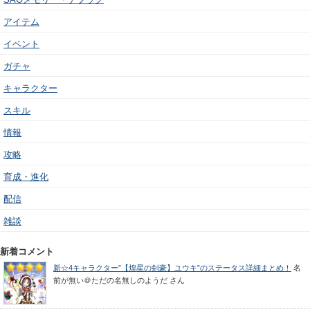
アイテム
イベント
ガチャ
キャラクター
スキル
情報
攻略
育成・進化
配信
雑談
新着コメント
新☆4キャラクター”【煌星の剣豪】ユウキ”のステータス詳細まとめ！
名
前が無い＠ただの名無しのようだ
さん