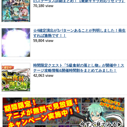
のステータス詳細まとめ！【最新キャラ対応リセマラ】
70,180 view
☆4確定演出が3パターンあることが判明しました！発生
すれば激熱です！！
59,804 view
時間限定クエスト「S級食材の落とし物」が開催中！ス
テージ攻略情報&開催時間割をまとめてみました！
42,063 view