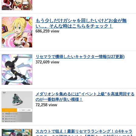
もう少しだけガシャを回したいけどお金が無
い…。そんな時はこちらをチェック！
686,259 view
リセマラで獲得したいキャラクター情報(1/27更新)
372,609 view
メダリオンを集めるには”イベント上級”を高速周回する
のが一番効率が良い模様！
72,258 view
スカウトで狙え！最新リセマラランキング！☆4キャラ