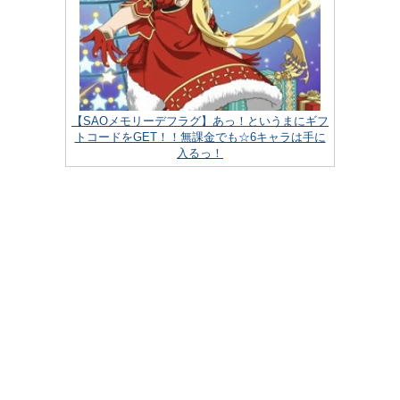
【SAOメモリーデフラグ】あっ！というまにギフ
トコードをGET！！無課金でも☆6キャラは手に
入るっ！