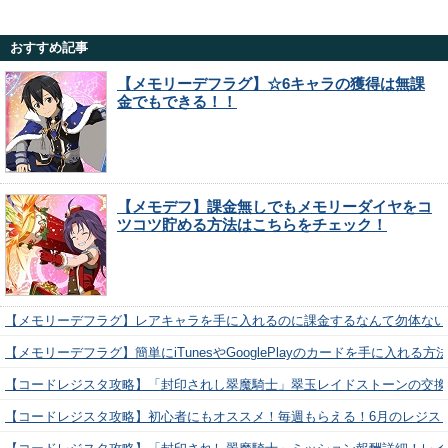
おすすめ記事
【メモリーデフラグ】☆6キャラの獲得は無課
金でもできる！！
【メモデフ】課金無しでもメモリーダイヤをコ
ツコツ貯める方法はこちらをチェック！
【メモリーデフラグ】レアキャラを手に入れるのに課金するなんて勿体ない
【メモリーデフラグ】簡単にiTunesやGooglePlayのカードを手に入れる
【コードレジスタ攻略】「封印されし翠魔騎士」翠玉レイドストーンの交換
【コードレジスタ攻略】初心者にもオススメ！毎週もらえる！6月のレジス