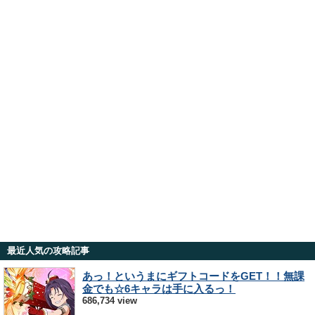
最近人気の攻略記事
あっ！というまにギフトコードをGET！！無課
金でも☆6キャラは手に入るっ！
686,734 view