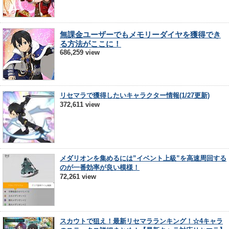
無課金ユーザーでもメモリーダイヤを獲得でき
る方法がここに！
686,259 view
リセマラで獲得したいキャラクター情報(1/27更新)
372,611 view
メダリオンを集めるには”イベント上級”を高速周回する
のが一番効率が良い模様！
72,261 view
スカウトで狙え！最新リセマラランキング！☆4キャラ