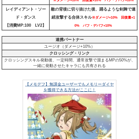
※ダメージ+10% 回復量+10% バフ・デバフ+10%
レイディアント・ソー
敵の背後に切り抜けた後、踊るような剣舞で連
ド・ダンス
続攻撃する合体スキル
※ダメージ+10% 回復量+1
【消費MP:100 LV2】
0% バフ・デバフ+10%
連携パートナー
ユージオ（ダメージ+10%）
クロッシング・リンク
クロッシングスキル発動後、一定時間、通常攻撃で溜まるMPの50%が、
一緒に発動させたキャラにも共有される
【メモデフ】無課金ユーザーでもメモリーダイヤ
を獲得できる方法がここに！