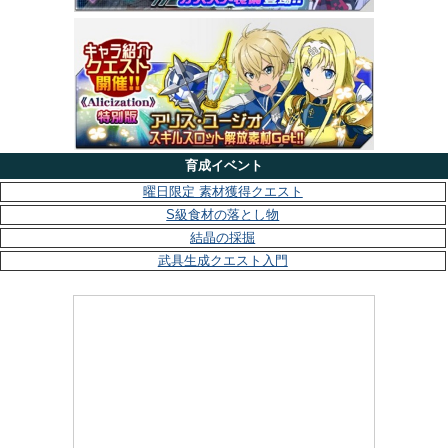
育成イベント
曜日限定 素材獲得クエスト
S級食材の落とし物
結晶の採掘
武具生成クエスト入門