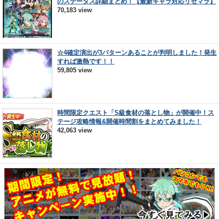
のステータス詳細まとめ！【最新キャラ対応リセマラ】
70,183 view
☆4確定演出が3パターンあることが判明しました！発生
すれば激熱です！！
59,805 view
時間限定クエスト「S級食材の落とし物」が開催中！ス
テージ攻略情報&開催時間割をまとめてみました！
42,063 view