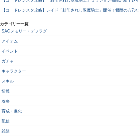
【コードレジスタ攻略】「封印されし翠魔騎士」ミッション報酬詳細！レイ
【コードレジスタ攻略】レイド「封印されし翠魔騎士」開催！報酬の☆7ス
カテゴリー一覧
SAOメモリー・デフラグ
アイテム
イベント
ガチャ
キャラクター
スキル
情報
攻略
育成・進化
配信
雑談