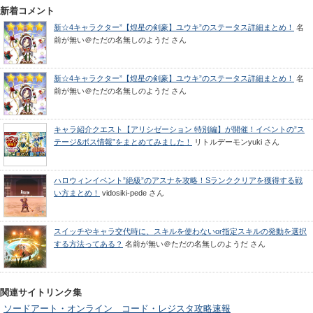
新着コメント
新☆4キャラクター”【煌星の剣豪】ユウキ”のステータス詳細まとめ！
名
前が無い＠ただの名無しのようだ
さん
新☆4キャラクター”【煌星の剣豪】ユウキ”のステータス詳細まとめ！
名
前が無い＠ただの名無しのようだ
さん
キャラ紹介クエスト【アリシゼーション 特別編】が開催！イベントの”ス
テージ&ボス情報”をまとめてみました！
リトルデーモンyuki
さん
ハロウィンイベント”絶級”のアスナを攻略！Sランククリアを獲得する戦
い方まとめ！
vidosiki-pede
さん
スイッチやキャラ交代時に、スキルを使わないor指定スキルの発動を選択
する方法ってある？
名前が無い＠ただの名無しのようだ
さん
関連サイトリンク集
ソードアート・オンライン コード・レジスタ攻略速報