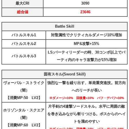
最大CRI
3090
総合値
23646
Battle Skill
バトルスキル1
対聖属性でクリティカルダメージ10%増加
バトルスキル2
MP&攻撃+15%
LS:パーティリーダーの時、30コンボ以上でパ
バトルスキル3
ーティ内のキャラ攻撃力が15%増加
固有スキル(Sword Skill)
ヴォーパル・ストライク
強烈な一撃を繰り出す、単発重突進技。前方向
（闇）
へのリーチが長い
【消費MP:50 LV2】
※ダメージ+10% 回復量+10% バフ・デバフ+10%
片手剣の4連撃ソードスキル。水平に周囲の敵
ホリゾンタル・スクエア
を巻き込みながら斬りつける。ボスからのヘイ
（闇）
トを溜めやすい
【消費MP:60 LV2】