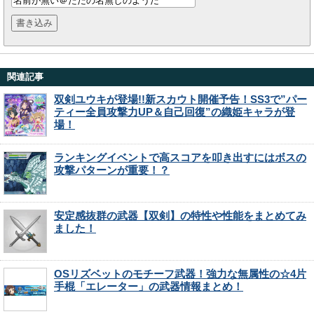
関連記事
双剣ユウキが登場!!新スカウト開催予告！SS3で”パー
ティー全員攻撃力UP＆自己回復”の織姫キャラが登
場！
ランキングイベントで高スコアを叩き出すにはボスの
攻撃パターンが重要！？
安定感抜群の武器【双剣】の特性や性能をまとめてみ
ました！
OSリズベットのモチーフ武器！強力な無属性の☆4片
手棍「エレーター」の武器情報まとめ！