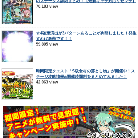
のステータス詳細まとめ！【最新キャラ対応リセマラ】
70,183 view
☆4確定演出が3パターンあることが判明しました！発生
すれば激熱です！！
59,805 view
時間限定クエスト「S級食材の落とし物」が開催中！ス
テージ攻略情報&開催時間割をまとめてみました！
42,063 view