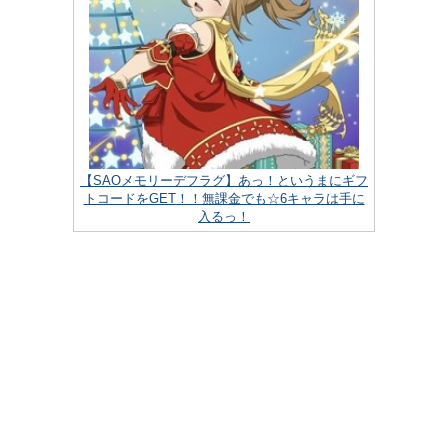
【SAOメモリーデフラグ】あっ！というまにギフ
トコードをGET！！無課金でも☆6キャラは手に
入るっ！