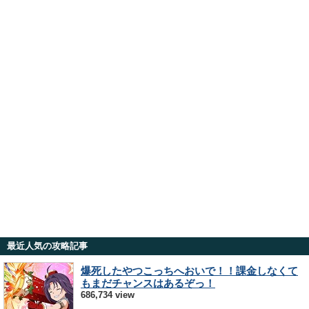
最近人気の攻略記事
爆死したやつこっちへおいで！！課金しなくて
もまだチャンスはあるぞっ！
686,734 view