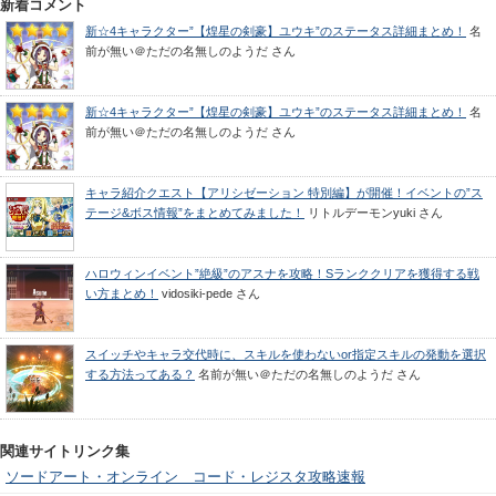
新着コメント
新☆4キャラクター”【煌星の剣豪】ユウキ”のステータス詳細まとめ！
名
前が無い＠ただの名無しのようだ
さん
新☆4キャラクター”【煌星の剣豪】ユウキ”のステータス詳細まとめ！
名
前が無い＠ただの名無しのようだ
さん
キャラ紹介クエスト【アリシゼーション 特別編】が開催！イベントの”ス
テージ&ボス情報”をまとめてみました！
リトルデーモンyuki
さん
ハロウィンイベント”絶級”のアスナを攻略！Sランククリアを獲得する戦
い方まとめ！
vidosiki-pede
さん
スイッチやキャラ交代時に、スキルを使わないor指定スキルの発動を選択
する方法ってある？
名前が無い＠ただの名無しのようだ
さん
関連サイトリンク集
ソードアート・オンライン コード・レジスタ攻略速報