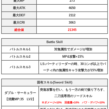
最大MP
273
最大ATK
4650
最大DEF
2112
最大CRI
3063
総合値
21345
Battle Skill
バトルスキル1
対無属性でダメージが増加
バトルスキル2
MP&攻撃+15%
LS:パーティリーダーの時、30コンボ以上でパ
バトルスキル3
ーティ内の無属性キャラ攻撃力が15%増加
固有スキル(Sword Skill)
突進攻撃を行い、もう一方の剣で振り下ろす、
ダブル・サーキュラー
二刀流専用のソードスキル
【消費MP:35 LV2】
※ダメージ+10% 回復量+10% バフ・デバフ+10%