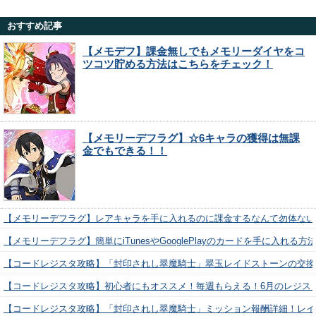
おすすめ記事
【メモデフ】課金無しでもメモリーダイヤをコ
ツコツ貯める方法はこちらをチェック！
【メモリーデフラグ】☆6キャラの獲得は無課
金でもできる！！
【メモリーデフラグ】レアキャラを手に入れるのに課金するなんて勿体ない
【メモリーデフラグ】簡単にiTunesやGooglePlayのカードを手に入れる
【コードレジスタ攻略】「封印されし翠魔騎士」翠玉レイドストーンの交換
【コードレジスタ攻略】初心者にもオススメ！毎週もらえる！6月のレジス
【コードレジスタ攻略】「封印されし翠魔騎士」ミッション報酬詳細！レイ