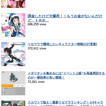
課金したけど大爆死！！もうお金がないんだけ
ど、トホホ…
686,259 view
リセマラで獲得したいキャラクター情報(1/27更新)
372,611 view
メダリオンを集めるには”イベント上級”を高速周回する
のが一番効率が良い模様！
72,261 view
スカウトで狙え！最新リセマラランキング！☆4キャラ