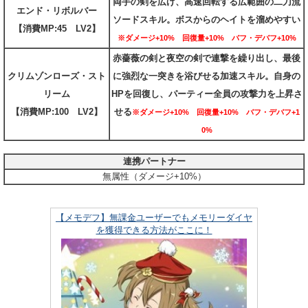
両手の剣を広げ、高速回転する広範囲の二刀流
エンド・リボルバー
ソードスキル。ボスからのヘイトを溜めやすい
【消費MP:45 LV2】
※ダメージ+10% 回復量+10% バフ・デバフ+10%
赤薔薇の剣と夜空の剣で連撃を繰り出し、最後
クリムゾンローズ・スト
に強烈な一突きを浴びせる加速スキル。自身の
リーム
HPを回復し、パーティー全員の攻撃力を上昇さ
【消費MP:100 LV2】
せる
※ダメージ+10% 回復量+10% バフ・デバフ+1
0%
連携パートナー
無属性（ダメージ+10%）
【メモデフ】無課金ユーザーでもメモリーダイヤ
を獲得できる方法がここに！