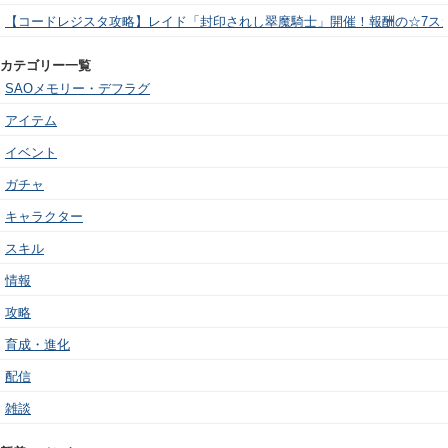
【コードレジスタ攻略】レイド「封印されし翠魔騎士」開催！報酬の☆7ス
カテゴリー一覧
SAOメモリー・デフラグ
アイテム
イベント
ガチャ
キャラクター
スキル
情報
攻略
育成・進化
配信
雑談