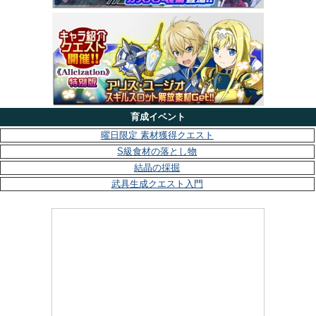
育成イベント
曜日限定 素材獲得クエスト
S級食材の落とし物
結晶の採掘
武具生成クエスト入門