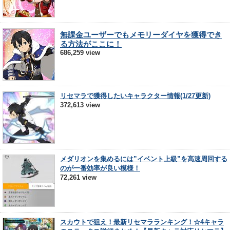
無課金ユーザーでもメモリーダイヤを獲得でき
る方法がここに！
686,259 view
リセマラで獲得したいキャラクター情報(1/27更新)
372,613 view
メダリオンを集めるには”イベント上級”を高速周回する
のが一番効率が良い模様！
72,261 view
スカウトで狙え！最新リセマラランキング！☆4キャラ