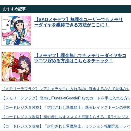
おすすめ記事
【SAOメモデフ】無課金ユーザーでもメモリ
ーダイヤを獲得できる方法がここに！
【メモデフ】課金無しでもメモリーダイヤをコ
ツコツ貯める方法はこちらをチェック！
【メモリーデフラグ】レアキャラを手に入れるのに課金するなんて勿体ない
【メモリーデフラグ】簡単にiTunesやGooglePlayのカードを手に入れる
【コードレジスタ攻略】「封印されし翠魔騎士」翠玉レイドストーンの交換
【コードレジスタ攻略】初心者にもオススメ！毎週もらえる！6月のレジス
【コードレジスタ攻略】「封印されし翠魔騎士」ミッション報酬詳細！レイ