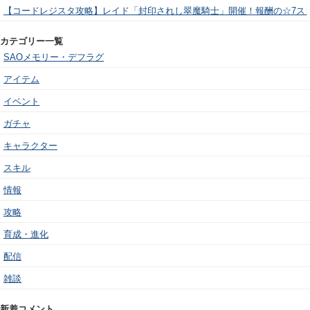
【コードレジスタ攻略】レイド「封印されし翠魔騎士」開催！報酬の☆7ス
カテゴリー一覧
SAOメモリー・デフラグ
アイテム
イベント
ガチャ
キャラクター
スキル
情報
攻略
育成・進化
配信
雑談
新着コメント