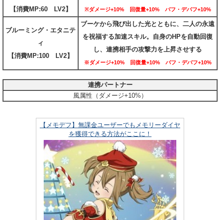
【消費MP:60 LV2】
※ダメージ+10% 回復量+10% バフ・デバフ+10%
ブーケから飛び出した光とともに、二人の永遠
ブルーミング・エタニテ
を祝福する加速スキル。自身のHPを自動回復
ィ
し、連携相手の攻撃力を上昇させする
【消費MP:100 LV2】
※ダメージ+10% 回復量+10% バフ・デバフ+10%
連携パートナー
風属性（ダメージ+10%）
【メモデフ】無課金ユーザーでもメモリーダイヤ
を獲得できる方法がここに！