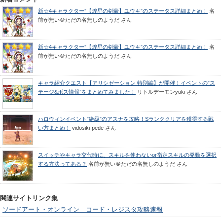
新☆4キャラクター”【煌星の剣豪】ユウキ”のステータス詳細まとめ！
名
前が無い＠ただの名無しのようだ
さん
新☆4キャラクター”【煌星の剣豪】ユウキ”のステータス詳細まとめ！
名
前が無い＠ただの名無しのようだ
さん
キャラ紹介クエスト【アリシゼーション 特別編】が開催！イベントの”ス
テージ&ボス情報”をまとめてみました！
リトルデーモンyuki
さん
ハロウィンイベント”絶級”のアスナを攻略！Sランククリアを獲得する戦
い方まとめ！
vidosiki-pede
さん
スイッチやキャラ交代時に、スキルを使わないor指定スキルの発動を選択
する方法ってある？
名前が無い＠ただの名無しのようだ
さん
関連サイトリンク集
ソードアート・オンライン コード・レジスタ攻略速報