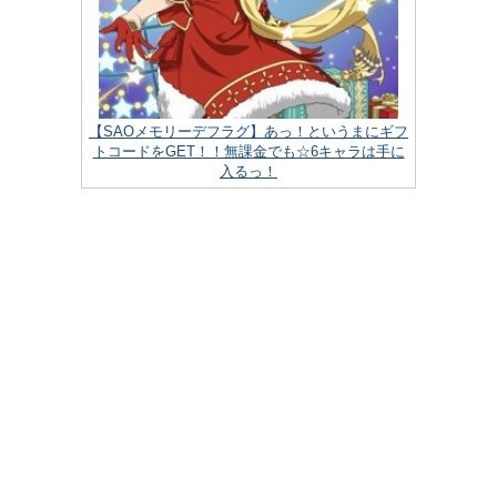
【SAOメモリーデフラグ】あっ！というまにギフ
トコードをGET！！無課金でも☆6キャラは手に
入るっ！