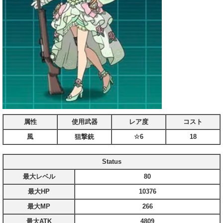
属性
使用武器
レア度
コスト
風
狙撃銃
☆6
18
Status
最大レベル
80
最大HP
10376
最大MP
266
最大ATK
4809