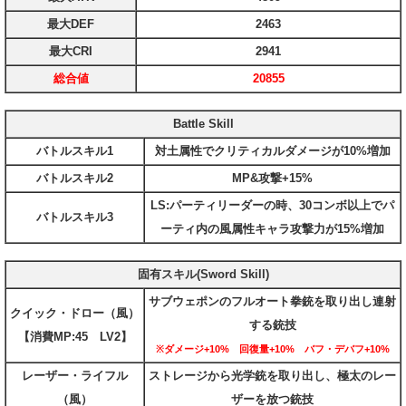
最大DEF
2463
最大CRI
2941
総合値
20855
Battle Skill
バトルスキル1
対土属性でクリティカルダメージが10%増加
バトルスキル2
MP&攻撃+15%
LS:パーティリーダーの時、30コンボ以上でパ
バトルスキル3
ーティ内の風属性キャラ攻撃力が15%増加
固有スキル(Sword Skill)
サブウェポンのフルオート拳銃を取り出し連射
クイック・ドロー（風）
する銃技
【消費MP:45 LV2】
※ダメージ+10% 回復量+10% バフ・デバフ+10%
レーザー・ライフル
ストレージから光学銃を取り出し、極太のレー
（風）
ザーを放つ銃技