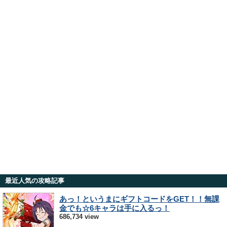
最近人気の攻略記事
あっ！というまにギフトコードをGET！！無課
金でも☆6キャラは手に入るっ！
686,734 view