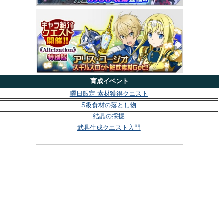
育成イベント
曜日限定 素材獲得クエスト
S級食材の落とし物
結晶の採掘
武具生成クエスト入門