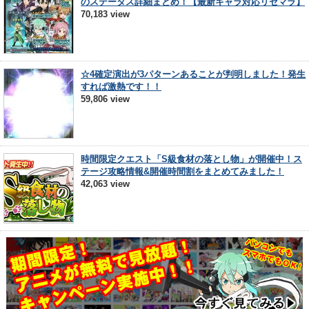
のステータス詳細まとめ！【最新キャラ対応リセマラ】
70,183 view
☆4確定演出が3パターンあることが判明しました！発生
すれば激熱です！！
59,806 view
時間限定クエスト「S級食材の落とし物」が開催中！ス
テージ攻略情報&開催時間割をまとめてみました！
42,063 view