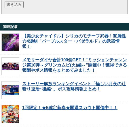
関連記事
【美少女チャイドル】シリカのモチーフ武器！闇属性
☆4短剣「パープルスター・バゼラルド」の武器情
報！
メモリーダイヤ合計100個GET！”ミッションチャレン
ジ第10弾～グリンカムビ(火)編～”開催中！獲得できる
報酬やボス情報をまとめてみました！
ストーリー解放ランキングイベント「怪しい月夜の辻
斬り退治~後編~」ボス攻略情報まとめ！
1回限定！★5確定新春★開運スカウト開催中！！