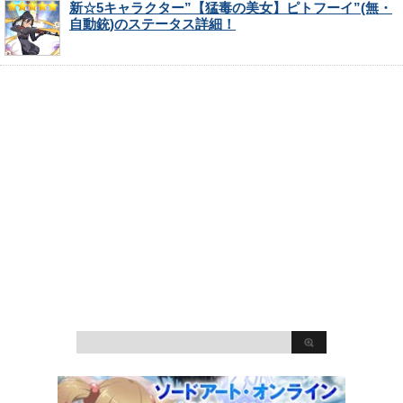
新☆5キャラクター”【猛毒の美女】ピトフーイ”(無・
自動銃)のステータス詳細！