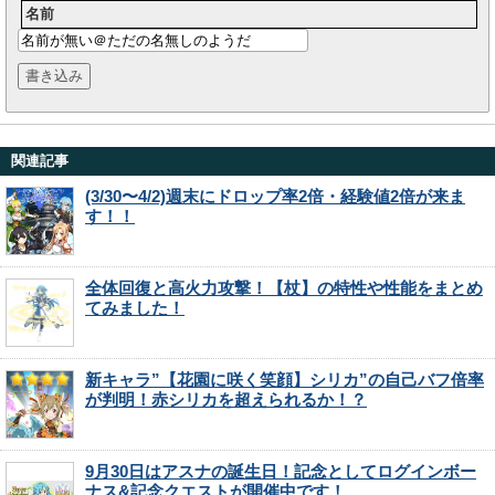
名前
関連記事
(3/30〜4/2)週末にドロップ率2倍・経験値2倍が来ま
す！！
全体回復と高火力攻撃！【杖】の特性や性能をまとめ
てみました！
新キャラ”【花園に咲く笑顔】シリカ”の自己バフ倍率
が判明！赤シリカを超えられるか！？
9月30日はアスナの誕生日！記念としてログインボー
ナス&記念クエストが開催中です！