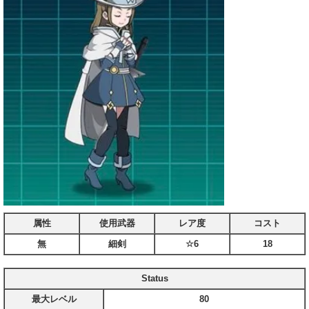
属性
使用武器
レア度
コスト
無
細剣
☆6
18
Status
最大レベル
80