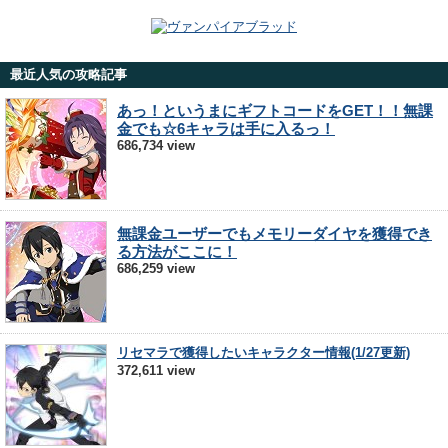
最近人気の攻略記事
あっ！というまにギフトコードをGET！！無課
金でも☆6キャラは手に入るっ！
686,734 view
無課金ユーザーでもメモリーダイヤを獲得でき
る方法がここに！
686,259 view
リセマラで獲得したいキャラクター情報(1/27更新)
372,611 view