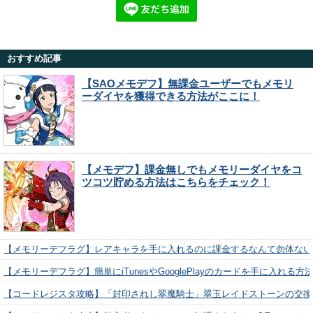
おすすめ記事
【SAOメモデフ】無課金ユーザーでもメモリ
ーダイヤを獲得できる方法がここに！
【メモデフ】課金無しでもメモリーダイヤをコ
ツコツ貯める方法はこちらをチェック！
【メモリーデフラグ】レアキャラを手に入れるのに課金するなんて勿体ない
【メモリーデフラグ】簡単にiTunesやGooglePlayのカードを手に入れる
【コードレジスタ攻略】「封印されし翠魔騎士」翠玉レイドストーンの交換