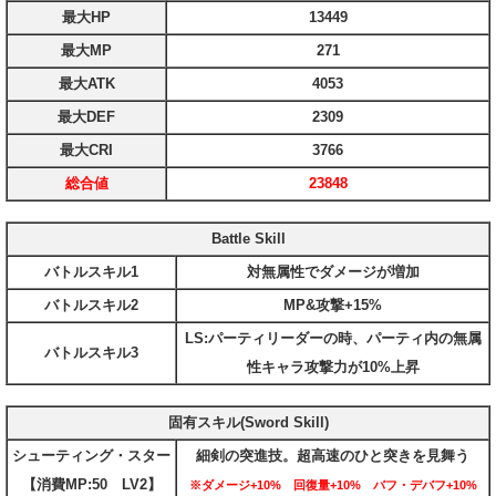
最大HP
13449
最大MP
271
最大ATK
4053
最大DEF
2309
最大CRI
3766
総合値
23848
Battle Skill
バトルスキル1
対無属性でダメージが増加
バトルスキル2
MP&攻撃+15%
LS:パーティリーダーの時、パーティ内の無属
バトルスキル3
性キャラ攻撃力が10%上昇
固有スキル(Sword Skill)
シューティング・スター
細剣の突進技。超高速のひと突きを見舞う
【消費MP:50 LV2】
※ダメージ+10% 回復量+10% バフ・デバフ+10%