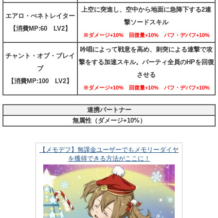
上空に突進し、空中から地面に急降下する2連
エアロ・ぺネトレイター
撃ソードスキル
【消費MP:60 LV2】
※ダメージ+10% 回復量+10% バフ・デバフ+10%
吟唱によって戦意を高め、刺突による連撃で攻
チャント・オブ・ブレイ
撃をする加速スキル。パーティ全員のHPを回復
ブ
させる
【消費MP:100 LV2】
※ダメージ+10% 回復量+10% バフ・デバフ+10%
連携パートナー
無属性（ダメージ+10%）
【メモデフ】無課金ユーザーでもメモリーダイヤ
を獲得できる方法がここに！