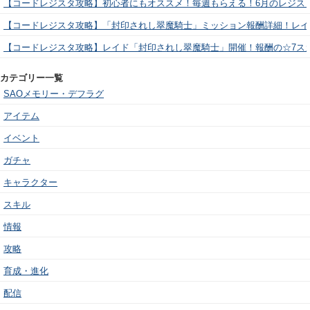
【コードレジスタ攻略】初心者にもオススメ！毎週もらえる！6月のレジス
【コードレジスタ攻略】「封印されし翠魔騎士」ミッション報酬詳細！レイ
【コードレジスタ攻略】レイド「封印されし翠魔騎士」開催！報酬の☆7ス
カテゴリー一覧
SAOメモリー・デフラグ
アイテム
イベント
ガチャ
キャラクター
スキル
情報
攻略
育成・進化
配信