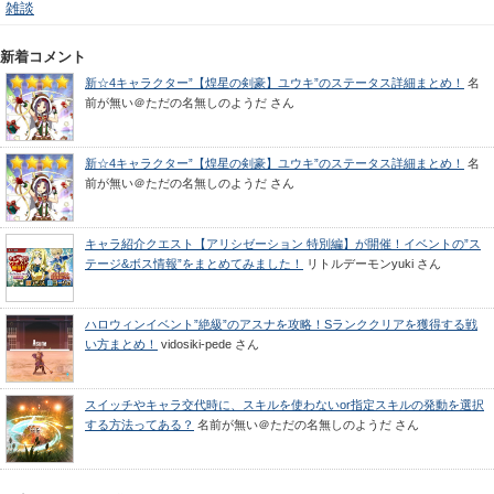
雑談
新着コメント
新☆4キャラクター”【煌星の剣豪】ユウキ”のステータス詳細まとめ！
名
前が無い＠ただの名無しのようだ
さん
新☆4キャラクター”【煌星の剣豪】ユウキ”のステータス詳細まとめ！
名
前が無い＠ただの名無しのようだ
さん
キャラ紹介クエスト【アリシゼーション 特別編】が開催！イベントの”ス
テージ&ボス情報”をまとめてみました！
リトルデーモンyuki
さん
ハロウィンイベント”絶級”のアスナを攻略！Sランククリアを獲得する戦
い方まとめ！
vidosiki-pede
さん
スイッチやキャラ交代時に、スキルを使わないor指定スキルの発動を選択
する方法ってある？
名前が無い＠ただの名無しのようだ
さん