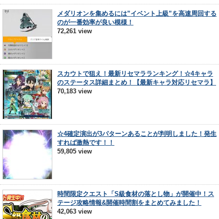
メダリオンを集めるには”イベント上級”を高速周回する
のが一番効率が良い模様！
72,261 view
スカウトで狙え！最新リセマラランキング！☆4キャラ
のステータス詳細まとめ！【最新キャラ対応リセマラ】
70,183 view
☆4確定演出が3パターンあることが判明しました！発生
すれば激熱です！！
59,805 view
時間限定クエスト「S級食材の落とし物」が開催中！ス
テージ攻略情報&開催時間割をまとめてみました！
42,063 view