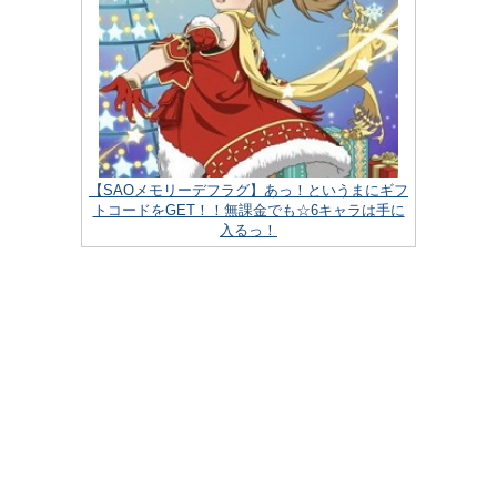
【SAOメモリーデフラグ】あっ！というまにギフ
トコードをGET！！無課金でも☆6キャラは手に
入るっ！