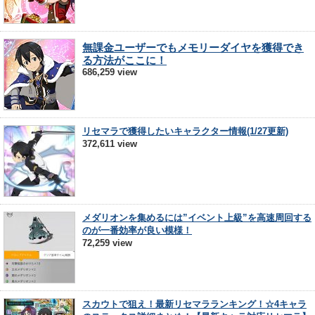
無課金ユーザーでもメモリーダイヤを獲得でき
る方法がここに！
686,259 view
リセマラで獲得したいキャラクター情報(1/27更新)
372,611 view
メダリオンを集めるには”イベント上級”を高速周回する
のが一番効率が良い模様！
72,259 view
スカウトで狙え！最新リセマラランキング！☆4キャラ