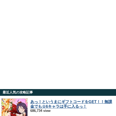
最近人気の攻略記事
あっ！というまにギフトコードをGET！！無課
金でも☆6キャラは手に入るっ！
686,734 view