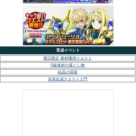
育成イベント
曜日限定 素材獲得クエスト
S級食材の落とし物
結晶の採掘
武具生成クエスト入門