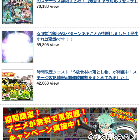
のステータス詳細まとめ！【最新キャラ対応リセマラ】
70,183 view
☆4確定演出が3パターンあることが判明しました！発生
すれば激熱です！！
59,805 view
時間限定クエスト「S級食材の落とし物」が開催中！ス
テージ攻略情報&開催時間割をまとめてみました！
42,063 view