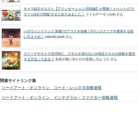
キャラ紹介クエスト【アリシゼーション 特別編】が開催！イベントの”ス
テージ&ボス情報”をまとめてみました！
リトルデーモンyuki
さん
ハロウィンイベント”絶級”のアスナを攻略！Sランククリアを獲得する戦
い方まとめ！
vidosiki-pede
さん
スイッチやキャラ交代時に、スキルを使わないor指定スキルの発動を選択
する方法ってある？
名前が無い＠ただの名無しのようだ
さん
関連サイトリンク集
ソードアート・オンライン コード・レジスタ攻略速報
ソードアート・オンライン インテグラル・ファクター攻略速報