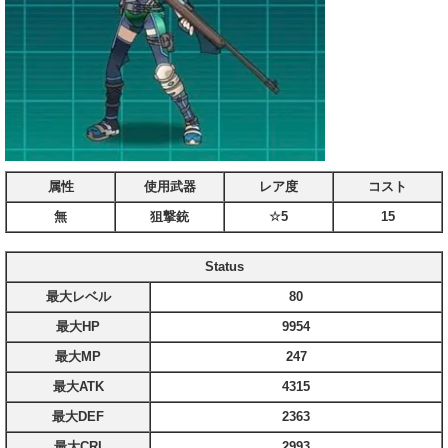
属性
使用武器
レア度
コスト
無
狙撃銃
☆5
15
Status
最大レベル
80
最大HP
9954
最大MP
247
最大ATK
4315
最大DEF
2363
最大CRI
2993