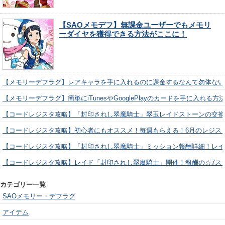
【SAOメモデフ】無課金ユーザーでもメモリ
ーダイヤを獲得できる方法がここに！
【メモリーデフラグ】レアキャラを手に入れるのに課金するなんて勿体ない
【メモリーデフラグ】簡単にiTunesやGooglePlayのカードを手に入れる
【コードレジスタ攻略】「封印されし翠魔騎士」翠玉レイドストーンの交換
【コードレジスタ攻略】初心者にもオススメ！毎週もらえる！6月のレジス
【コードレジスタ攻略】「封印されし翠魔騎士」ミッション報酬詳細！レイ
【コードレジスタ攻略】レイド「封印されし翠魔騎士」開催！報酬の☆7ス
カテゴリー一覧
SAOメモリー・デフラグ
アイテム