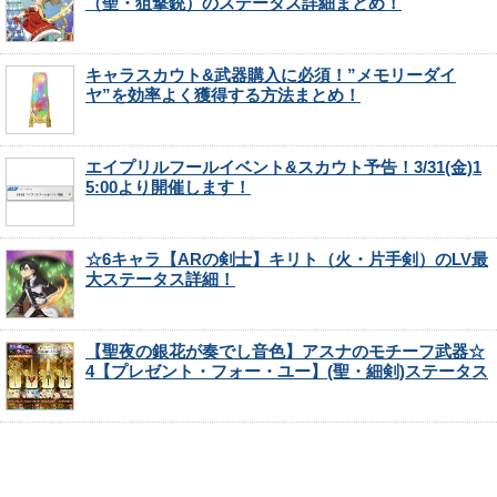
（聖・狙撃銃）のステータス詳細まとめ！
キャラスカウト&武器購入に必須！”メモリーダイ
ヤ”を効率よく獲得する方法まとめ！
エイプリルフールイベント&スカウト予告！3/31(金)1
5:00より開催します！
☆6キャラ【ARの剣士】キリト（火・片手剣）のLV最
大ステータス詳細！
【聖夜の銀花が奏でし音色】アスナのモチーフ武器☆
4【プレゼント・フォー・ユー】(聖・細剣)ステータス