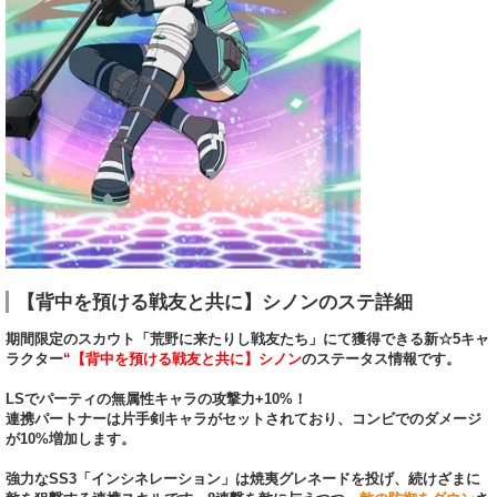
【背中を預ける戦友と共に】シノンのステ詳細
期間限定のスカウト「荒野に来たりし戦友たち」にて獲得できる新☆5キャ
ラクター
“【背中を預ける戦友と共に】シノン
のステータス情報です。
LSでパーティの無属性キャラの攻撃力+10%！
連携パートナーは片手剣キャラがセットされており、コンビでのダメージ
が10%増加します。
強力なSS3「インシネレーション」は焼夷グレネードを投げ、続けざまに