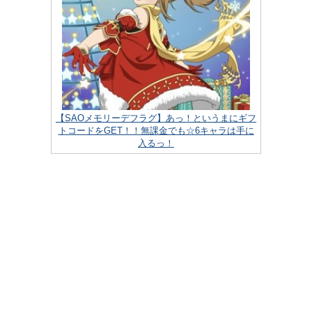
【SAOメモリーデフラグ】あっ！というまにギフ
トコードをGET！！無課金でも☆6キャラは手に
入るっ！