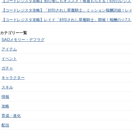
【コードレジスタ攻略】初心者にもオススメ！毎週もらえる！6月のレジス
【コードレジスタ攻略】「封印されし翠魔騎士」ミッション報酬詳細！レイ
【コードレジスタ攻略】レイド「封印されし翠魔騎士」開催！報酬の☆7ス
カテゴリー一覧
SAOメモリー・デフラグ
アイテム
イベント
ガチャ
キャラクター
スキル
情報
攻略
育成・進化
配信