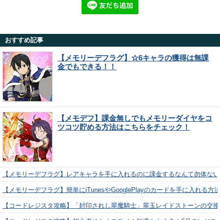
おすすめ記事
【メモリーデフラグ】☆6キャラの獲得は無課
金でもできる！！
【メモデフ】課金無しでもメモリーダイヤをコ
ツコツ貯める方法はこちらをチェック！
【メモリーデフラグ】レアキャラを手に入れるのに課金するなんて勿体ない
【メモリーデフラグ】簡単にiTunesやGooglePlayのカードを手に入れる
【コードレジスタ攻略】「封印されし翠魔騎士」翠玉レイドストーンの交換