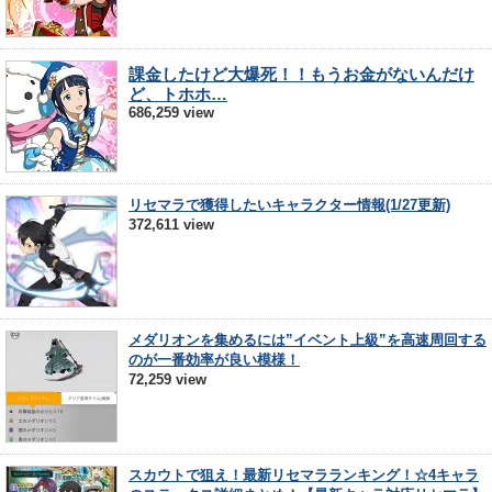
課金したけど大爆死！！もうお金がないんだけ
ど、トホホ…
686,259 view
リセマラで獲得したいキャラクター情報(1/27更新)
372,611 view
メダリオンを集めるには”イベント上級”を高速周回する
のが一番効率が良い模様！
72,259 view
スカウトで狙え！最新リセマラランキング！☆4キャラ