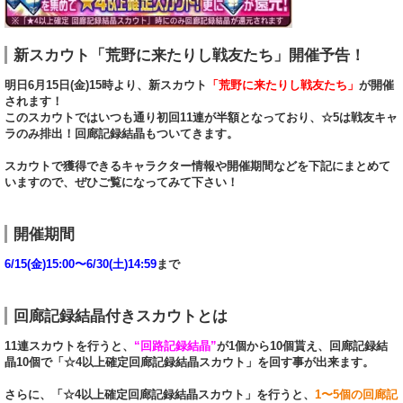
新スカウト「荒野に来たりし戦友たち」開催予告！
明日6月15日(金)15時より、新スカウト
「荒野に来たりし戦友たち」
が開催
されます！
このスカウトではいつも通り初回11連が半額となっており、☆5は戦友キャ
ラのみ排出！回廊記録結晶もついてきます。
スカウトで獲得できるキャラクター情報や開催期間などを下記にまとめて
いますので、ぜひご覧になってみて下さい！
開催期間
6/15(金)15:00〜6/30(土)14:59
まで
回廊記録結晶付きスカウトとは
11連スカウトを行うと、
“回路記録結晶”
が1個から10個貰え、回廊記録結
晶10個で「☆4以上確定回廊記録結晶スカウト」を回す事が出来ます。
さらに、「☆4以上確定回廊記録結晶スカウト」を行うと、
1〜5個の回廊記