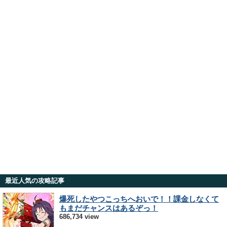
最近人気の攻略記事
爆死したやつこっちへおいで！！課金しなくて
もまだチャンスはあるぞっ！
686,734 view