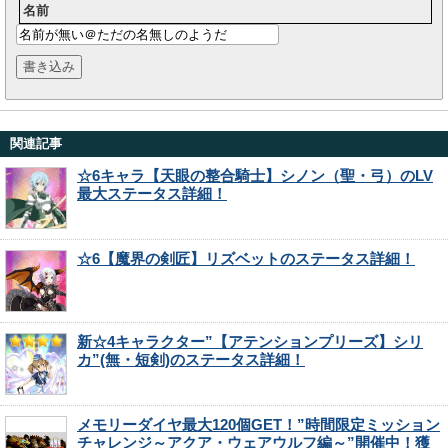
名前
関連記事
☆6キャラ【天眼の整合騎士】シノン（聖・弓）のLV
最大ステータス詳細！
☆6【魔界の剣匠】リズベットのステータス詳細！
新☆4キャラクター”【アテンションプリーズ】シリ
カ”(無・短剣)のステータス詳細！
メモリーダイヤ最大120個GET！”時間限定ミッション
チャレンジ～アクア・ウェアウルフ編～”開催中！獲