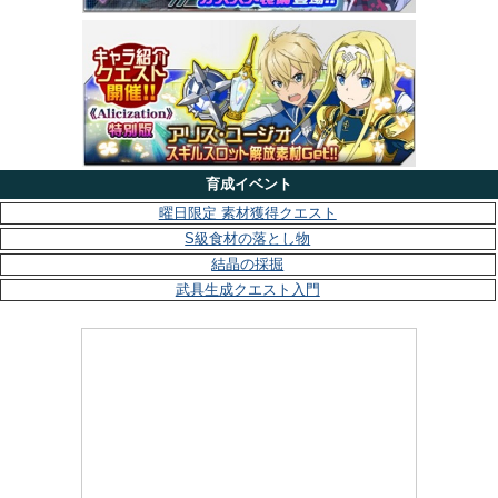
育成イベント
曜日限定 素材獲得クエスト
S級食材の落とし物
結晶の採掘
武具生成クエスト入門