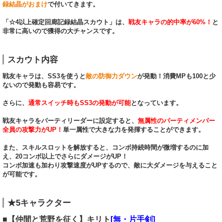
録結晶がおまけ
で付いてきます。
「☆4以上確定回廊記録結晶スカウト」は、
戦友キャラの的中率が60%！
と
非常に高いので獲得の大チャンスです。
スカウト内容
戦友キャラは、SS3を使うと
敵の防御力ダウン
が発動！消費MPも100と少
ないので発動も容易です。
さらに、
通常スイッチ時もSS3の発動が可能
となっています。
戦友キャラをパーティリーダーに設定すると、
無属性のパーティメンバー
全員の攻撃力がUP！
単一属性で大きな力を発揮することができます。
また、スキルスロットを解放すると、コンボ持続時間が微増するのに加
え、20コンボ以上でさらにダメージがUP！
コンボ加速も加わり攻撃速度がUPするので、敵に大ダメージを与えること
が可能です。
★5キャラクター
■【仲間と荒野を征く】キリト
[無・片手剣]