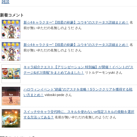
雑談
新着コメント
新☆4キャラクター”【煌星の剣豪】ユウキ”のステータス詳細まとめ！
名
前が無い＠ただの名無しのようだ
さん
新☆4キャラクター”【煌星の剣豪】ユウキ”のステータス詳細まとめ！
名
前が無い＠ただの名無しのようだ
さん
キャラ紹介クエスト【アリシゼーション 特別編】が開催！イベントの”ス
テージ&ボス情報”をまとめてみました！
リトルデーモンyuki
さん
ハロウィンイベント”絶級”のアスナを攻略！Sランククリアを獲得する戦
い方まとめ！
vidosiki-pede
さん
スイッチやキャラ交代時に、スキルを使わないor指定スキルの発動を選択
する方法ってある？
名前が無い＠ただの名無しのようだ
さん