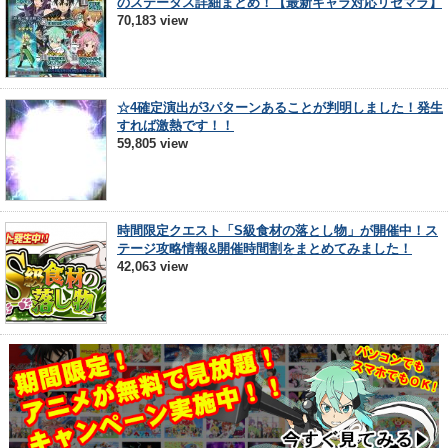
のステータス詳細まとめ！【最新キャラ対応リセマラ】
70,183 view
☆4確定演出が3パターンあることが判明しました！発生
すれば激熱です！！
59,805 view
時間限定クエスト「S級食材の落とし物」が開催中！ス
テージ攻略情報&開催時間割をまとめてみました！
42,063 view