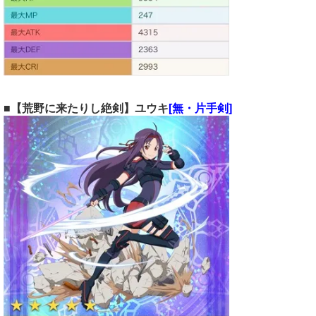
■【荒野に来たりし絶剣】ユウキ
[無・片手剣]