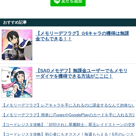
おすすめ記事
【メモリーデフラグ】☆6キャラの獲得は無課
金でもできる！！
【SAOメモデフ】無課金ユーザーでもメモリ
ーダイヤを獲得できる方法がここに！
【メモリーデフラグ】レアキャラを手に入れるのに課金するなんて勿体ない
【メモリーデフラグ】簡単にiTunesやGooglePlayのカードを手に入れる
【コードレジスタ攻略】「封印されし翠魔騎士」翠玉レイドストーンの交換
【コードレジスタ攻略】初心者にもオススメ！毎週もらえる！6月のレジス