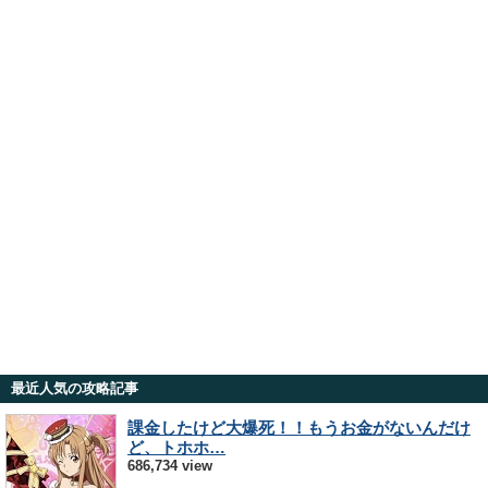
最近人気の攻略記事
課金したけど大爆死！！もうお金がないんだけ
ど、トホホ…
686,734 view