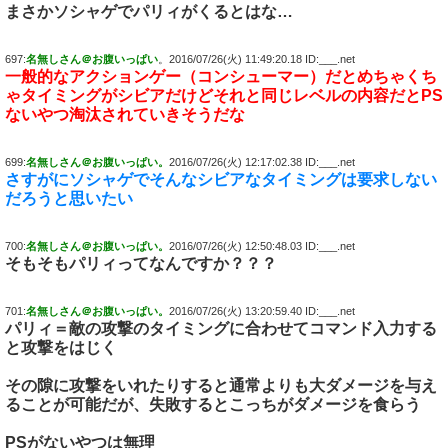
まさかソシャゲでパリィがくるとはな…
697:
名無しさん＠お腹いっぱい
。2016/07/26(火) 11:49:20.18 ID:___.net
一般的なアクションゲー（コンシューマー）だとめちゃくち
ゃタイミングがシビアだけどそれと同じレベルの内容だとPS
ないやつ淘汰されていきそうだな
699:
名無しさん＠お腹いっぱい。
2016/07/26(火) 12:17:02.38 ID:___.net
さすがにソシャゲでそんなシビアなタイミングは要求しない
だろうと思いたい
700:
名無しさん＠お腹いっぱい。
2016/07/26(火) 12:50:48.03 ID:___.net
そもそもパリィってなんですか？？？
701:
名無しさん＠お腹いっぱい。
2016/07/26(火) 13:20:59.40 ID:___.net
パリィ＝敵の攻撃のタイミングに合わせてコマンド入力する
と攻撃をはじく
その隙に攻撃をいれたりすると通常よりも大ダメージを与え
ることが可能だが、失敗するとこっちがダメージを食らう
PSがないやつは無理