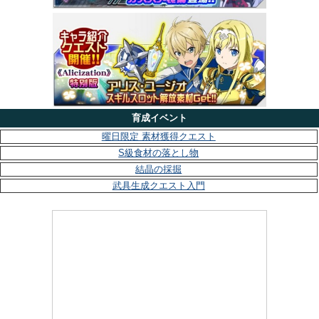
育成イベント
曜日限定 素材獲得クエスト
S級食材の落とし物
結晶の採掘
武具生成クエスト入門