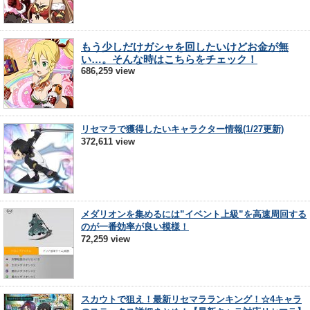
もう少しだけガシャを回したいけどお金が無
い…。そんな時はこちらをチェック！
686,259 view
リセマラで獲得したいキャラクター情報(1/27更新)
372,611 view
メダリオンを集めるには”イベント上級”を高速周回する
のが一番効率が良い模様！
72,259 view
スカウトで狙え！最新リセマラランキング！☆4キャラ