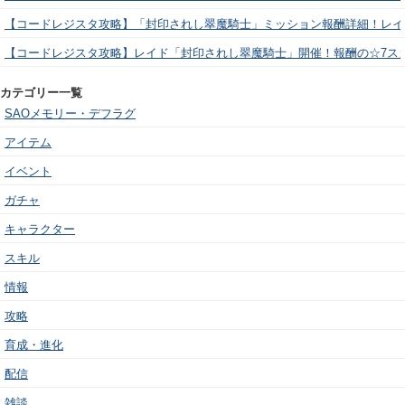
【コードレジスタ攻略】「封印されし翠魔騎士」ミッション報酬詳細！レイ
【コードレジスタ攻略】レイド「封印されし翠魔騎士」開催！報酬の☆7ス
カテゴリー一覧
SAOメモリー・デフラグ
アイテム
イベント
ガチャ
キャラクター
スキル
情報
攻略
育成・進化
配信
雑談