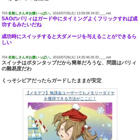
703:
名無しさん＠お腹いっぱい。
2016/07/26(火) 13:59:08.34 ID:___.net
SAOのパリィはガード中にタイミングよくフリックすれば成
功するみたいだね
成功時にスイッチすると大ダメージを与えることができるら
しい
704:
名無しさん＠お腹いっぱい。
2016/07/26(火) 14:35:46.05 ID:___.net
スイッチはボタンタップだから簡単だろうな、問題はパリィ
の難易度だわ
くっそシビアだったらガードしたままが安定
【メモデフ】無課金ユーザーでもメモリーダイヤ
を獲得できる方法がここに！