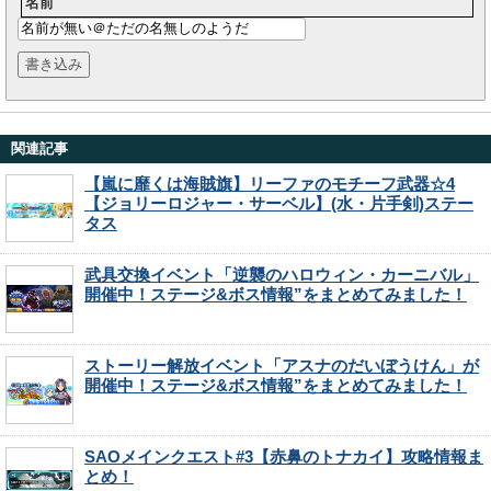
名前
関連記事
【嵐に靡くは海賊旗】リーファのモチーフ武器☆4
【ジョリーロジャー・サーベル】(水・片手剣)ステー
タス
武具交換イベント「逆襲のハロウィン・カーニバル」
開催中！ステージ&ボス情報”をまとめてみました！
ストーリー解放イベント「アスナのだいぼうけん」が
開催中！ステージ&ボス情報”をまとめてみました！
SAOメインクエスト#3【赤鼻のトナカイ】攻略情報ま
とめ！