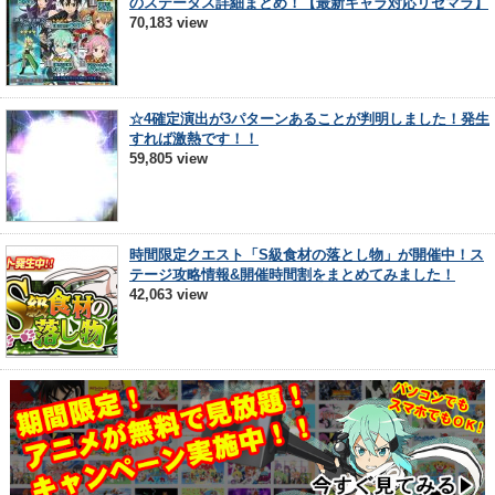
のステータス詳細まとめ！【最新キャラ対応リセマラ】
70,183 view
☆4確定演出が3パターンあることが判明しました！発生
すれば激熱です！！
59,805 view
時間限定クエスト「S級食材の落とし物」が開催中！ス
テージ攻略情報&開催時間割をまとめてみました！
42,063 view