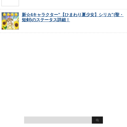
新☆4キャラクター”【ひまわり夏少女】シリカ”(聖・
短剣)のステータス詳細！