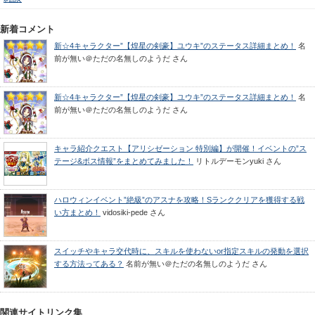
新着コメント
新☆4キャラクター”【煌星の剣豪】ユウキ”のステータス詳細まとめ！
名
前が無い＠ただの名無しのようだ
さん
新☆4キャラクター”【煌星の剣豪】ユウキ”のステータス詳細まとめ！
名
前が無い＠ただの名無しのようだ
さん
キャラ紹介クエスト【アリシゼーション 特別編】が開催！イベントの”ス
テージ&ボス情報”をまとめてみました！
リトルデーモンyuki
さん
ハロウィンイベント”絶級”のアスナを攻略！Sランククリアを獲得する戦
い方まとめ！
vidosiki-pede
さん
スイッチやキャラ交代時に、スキルを使わないor指定スキルの発動を選択
する方法ってある？
名前が無い＠ただの名無しのようだ
さん
関連サイトリンク集