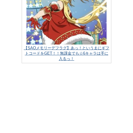
【SAOメモリーデフラグ】あっ！というまにギフ
トコードをGET！！無課金でも☆6キャラは手に
入るっ！