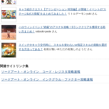
キャラ紹介クエスト【アリシゼーション 特別編】が開催！イベントの”ス
テージ&ボス情報”をまとめてみました！
リトルデーモンyuki
さん
ハロウィンイベント”絶級”のアスナを攻略！Sランククリアを獲得する戦
い方まとめ！
vidosiki-pede
さん
スイッチやキャラ交代時に、スキルを使わないor指定スキルの発動を選択
する方法ってある？
名前が無い＠ただの名無しのようだ
さん
関連サイトリンク集
ソードアート・オンライン コード・レジスタ攻略速報
ソードアート・オンライン インテグラル・ファクター攻略速報