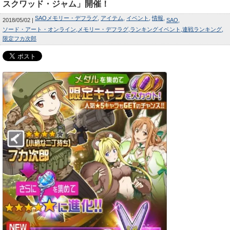
スクワッド・ジャム」開催！
SAOメモリー・デフラグ
アイテム
イベント
情報
2018/05/02
SAO
ソード・アート・オンライン
メモリー・デフラグ
ランキングイベント
連戦ランキング
限定フカ次郎