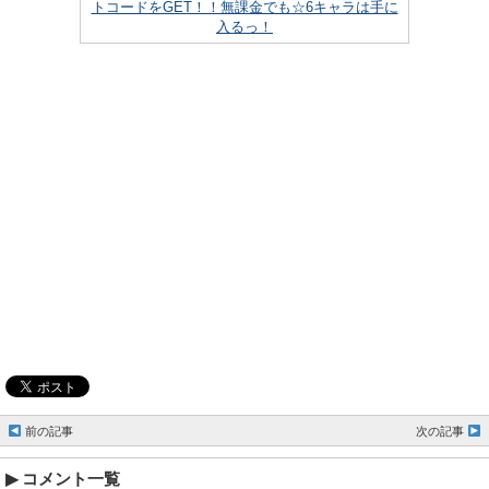
トコードをGET！！無課金でも☆6キャラは手に
入るっ！
前の記事
次の記事
コメント一覧