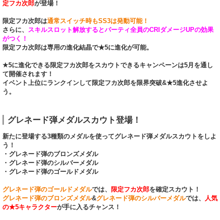
定フカ次郎
が登場！
限定フカ次郎は
通常スイッチ時もSS3は発動可能！
さらに、
スキルスロット解放するとパーティ全員のCRIダメージUPの効果
がつく！
限定フカ次郎は専用の進化結晶で★5に進化が可能。
★5に進化できる限定フカ次郎をスカウトできるキャンペーンは5月を通し
て開催されます！
イベント上位にランクインして限定フカ次郎を限界突破&★5進化させよ
う。
グレネード弾メダルスカウト登場！
新たに登場する3種類のメダルを使ってグレネード弾メダルスカウトをしよ
う！
・グレネード弾のブロンズメダル
・グレネード弾のシルバーメダル
・グレネード弾のゴールドメダル
グレネード弾のゴールドメダル
では、
限定フカ次郎
を確定スカウト！
グレネード弾のブロンズメダル
&
グレネード弾のシルバーメダル
では、
人気
の★5キャラクター
が手に入るチャンス！