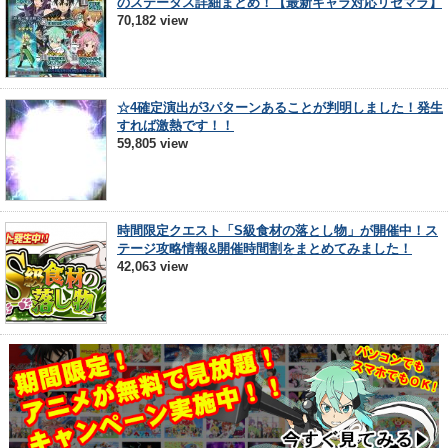
のステータス詳細まとめ！【最新キャラ対応リセマラ】
70,182 view
☆4確定演出が3パターンあることが判明しました！発生
すれば激熱です！！
59,805 view
時間限定クエスト「S級食材の落とし物」が開催中！ス
テージ攻略情報&開催時間割をまとめてみました！
42,063 view