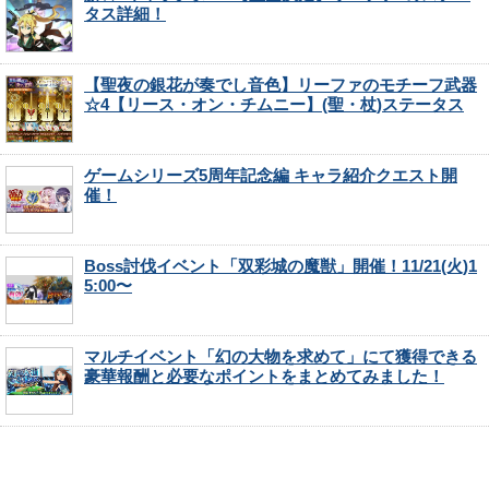
タス詳細！
【聖夜の銀花が奏でし音色】リーファのモチーフ武器
☆4【リース・オン・チムニー】(聖・杖)ステータス
ゲームシリーズ5周年記念編 キャラ紹介クエスト開
催！
Boss討伐イベント「双彩城の魔獣」開催！11/21(火)1
5:00〜
マルチイベント「幻の大物を求めて」にて獲得できる
豪華報酬と必要なポイントをまとめてみました！