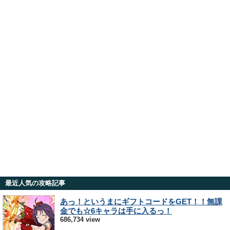
最近人気の攻略記事
あっ！というまにギフトコードをGET！！無課
金でも☆6キャラは手に入るっ！
686,734 view