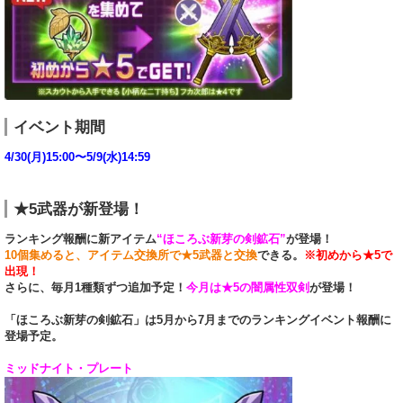
イベント期間
4/30(月)15:00〜5/9(水)14:59
★5武器が新登場！
ランキング報酬に新アイテム
“ほころぶ新芽の剣鉱石”
が登場！
10個集めると、アイテム交換所で★5武器と交換
できる。
※初めから★5で
出現！
さらに、毎月1種類ずつ追加予定！
今月は★5の闇属性双剣
が登場！
「ほころぶ新芽の剣鉱石」は5月から7月までのランキングイベント報酬に
登場予定。
ミッドナイト・プレート