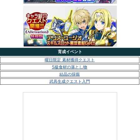
育成イベント
曜日限定 素材獲得クエスト
S級食材の落とし物
結晶の採掘
武具生成クエスト入門