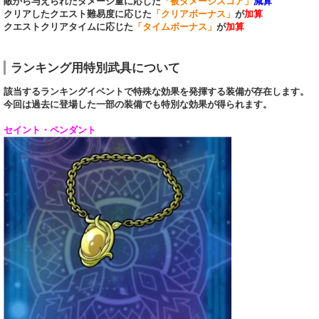
敵から与えられたダメージ量に応じた
「被ダメージスコア」
減算
クリアしたクエスト難易度に応じた
「クリアボーナス」
が
加算
クエストクリアタイムに応じた
「タイムボーナス」
が
加算
ランキング用特別武具について
該当するランキングイベントで特殊な効果を発揮する装備が存在します。
今回は過去に登場した一部の装備でも特別な効果が得られます。
セイント・ペンダント