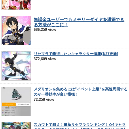
無課金ユーザーでもメモリーダイヤを獲得でき
る方法がここに！
686,259 view
リセマラで獲得したいキャラクター情報(1/27更新)
372,609 view
メダリオンを集めるには”イベント上級”を高速周回する
のが一番効率が良い模様！
72,258 view
スカウトで狙え！最新リセマラランキング！☆4キャラ