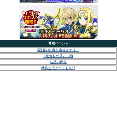
育成イベント
曜日限定 素材獲得クエスト
S級食材の落とし物
結晶の採掘
武具生成クエスト入門