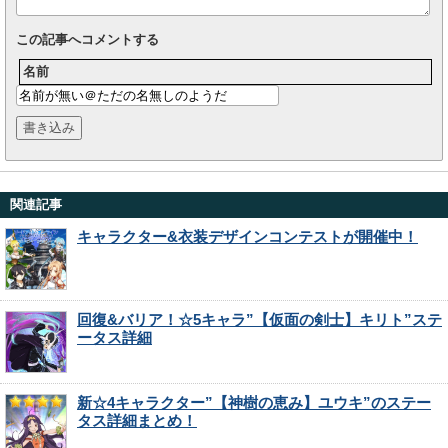
この記事へコメントする
名前
関連記事
キャラクター&衣装デザインコンテストが開催中！
回復&バリア！☆5キャラ”【仮面の剣士】キリト”ステ
ータス詳細
新☆4キャラクター”【神樹の恵み】ユウキ”のステー
タス詳細まとめ！