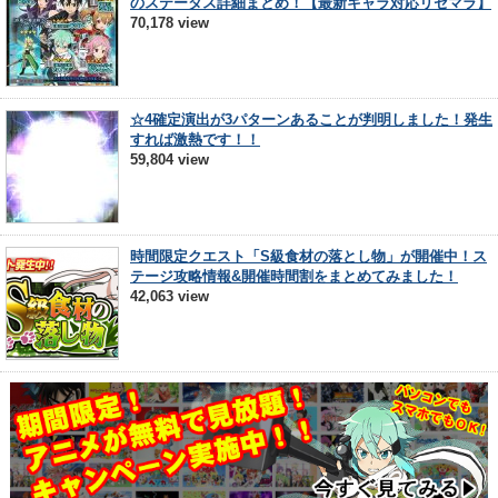
のステータス詳細まとめ！【最新キャラ対応リセマラ】
70,178 view
☆4確定演出が3パターンあることが判明しました！発生
すれば激熱です！！
59,804 view
時間限定クエスト「S級食材の落とし物」が開催中！ス
テージ攻略情報&開催時間割をまとめてみました！
42,063 view