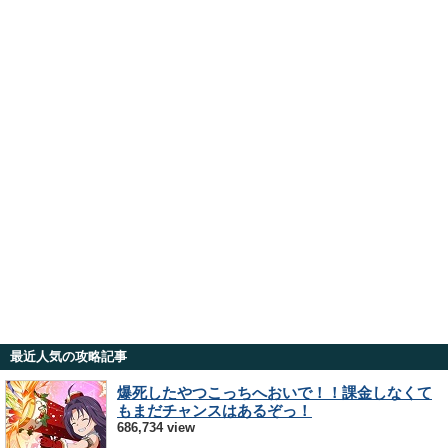
最近人気の攻略記事
爆死したやつこっちへおいで！！課金しなくて
もまだチャンスはあるぞっ！
686,734 view