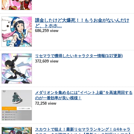
課金したけど大爆死！！もうお金がないんだけ
ど、トホホ…
686,259 view
リセマラで獲得したいキャラクター情報(1/27更新)
372,609 view
メダリオンを集めるには”イベント上級”を高速周回する
のが一番効率が良い模様！
72,258 view
スカウトで狙え！最新リセマラランキング！☆4キャラ