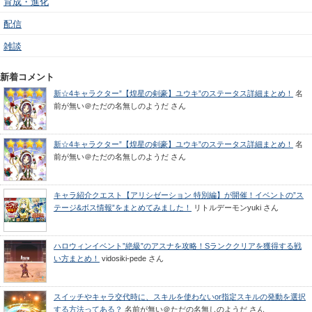
育成・進化
配信
雑談
新着コメント
新☆4キャラクター”【煌星の剣豪】ユウキ”のステータス詳細まとめ！
名
前が無い＠ただの名無しのようだ
さん
新☆4キャラクター”【煌星の剣豪】ユウキ”のステータス詳細まとめ！
名
前が無い＠ただの名無しのようだ
さん
キャラ紹介クエスト【アリシゼーション 特別編】が開催！イベントの”ス
テージ&ボス情報”をまとめてみました！
リトルデーモンyuki
さん
ハロウィンイベント”絶級”のアスナを攻略！Sランククリアを獲得する戦
い方まとめ！
vidosiki-pede
さん
スイッチやキャラ交代時に、スキルを使わないor指定スキルの発動を選択
する方法ってある？
名前が無い＠ただの名無しのようだ
さん