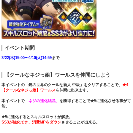
イベント期間
3/22(木)15:00〜4/10(火)14:59
まで
【クールなネジっ娘】ワールスを仲間にしよう
本イベントの「銃の世界のクールな新人 中級」をクリアすることで、
★4
【クールなネジっ娘】ワールス
を仲間に出来ます。
本イベントで
「ネジの進化結晶」
を獲得することで★5に進化させる事が可
能。
★5に進化するとスキルスロットが解放。
SS3が強化でき、消費MPをダウン
させることが出来る。