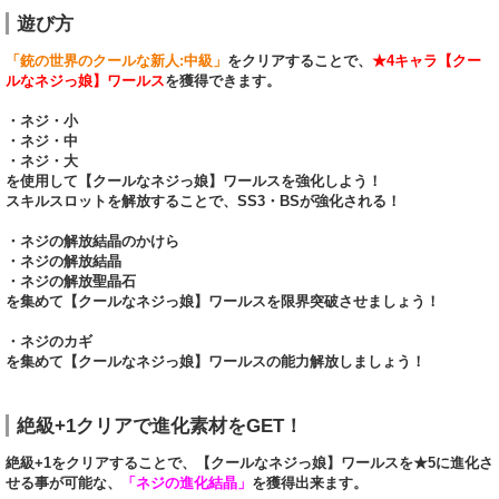
遊び方
「銃の世界のクールな新人:中級」
をクリアすることで、
★4キャラ【クー
ルなネジっ娘】ワールス
を獲得できます。
・ネジ・小
・ネジ・中
・ネジ・大
を使用して【クールなネジっ娘】ワールスを強化しよう！
スキルスロットを解放することで、SS3・BSが強化される！
・ネジの解放結晶のかけら
・ネジの解放結晶
・ネジの解放聖晶石
を集めて【クールなネジっ娘】ワールスを限界突破させましょう！
・ネジのカギ
を集めて【クールなネジっ娘】ワールスの能力解放しましょう！
絶級+1クリアで進化素材をGET！
絶級+1をクリアすることで、【クールなネジっ娘】ワールスを★5に進化さ
せる事が可能な、
「ネジの進化結晶」
を獲得出来ます。