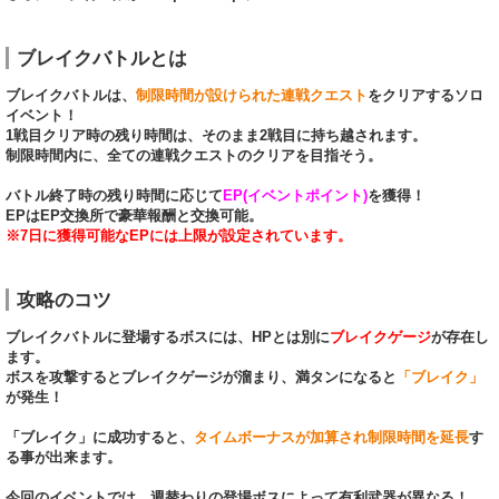
ブレイクバトルとは
ブレイクバトルは、
制限時間が設けられた連戦クエスト
をクリアするソロ
イベント！
1戦目クリア時の残り時間は、そのまま2戦目に持ち越されます。
制限時間内に、全ての連戦クエストのクリアを目指そう。
バトル終了時の残り時間に応じて
EP(イベントポイント)
を獲得！
EPはEP交換所で豪華報酬と交換可能。
※7日に獲得可能なEPには上限が設定されています。
攻略のコツ
ブレイクバトルに登場するボスには、HPとは別に
ブレイクゲージ
が存在し
ます。
ボスを攻撃するとブレイクゲージが溜まり、満タンになると
「ブレイク」
が発生！
「ブレイク」に成功すると、
タイムボーナスが加算され制限時間を延長
す
る事が出来ます。
今回のイベントでは、週替わりの登場ボスによって有利武器が異なる！