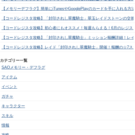
【メモリーデフラグ】簡単にiTunesやGooglePlayのカードを手に入れる
【コードレジスタ攻略】「封印されし翠魔騎士」翠玉レイドストーンの交換
【コードレジスタ攻略】初心者にもオススメ！毎週もらえる！6月のレジス
【コードレジスタ攻略】「封印されし翠魔騎士」ミッション報酬詳細！レイ
【コードレジスタ攻略】レイド「封印されし翠魔騎士」開催！報酬の☆7ス
カテゴリー一覧
SAOメモリー・デフラグ
アイテム
イベント
ガチャ
キャラクター
スキル
情報
攻略