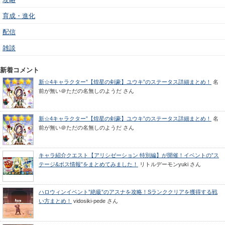
育成・進化
配信
雑談
新着コメント
新☆4キャラクター”【煌星の剣豪】ユウキ”のステータス詳細まとめ！
名
前が無い＠ただの名無しのようだ
さん
新☆4キャラクター”【煌星の剣豪】ユウキ”のステータス詳細まとめ！
名
前が無い＠ただの名無しのようだ
さん
キャラ紹介クエスト【アリシゼーション 特別編】が開催！イベントの”ス
テージ&ボス情報”をまとめてみました！
リトルデーモンyuki
さん
ハロウィンイベント”絶級”のアスナを攻略！Sランククリアを獲得する戦
い方まとめ！
vidosiki-pede
さん