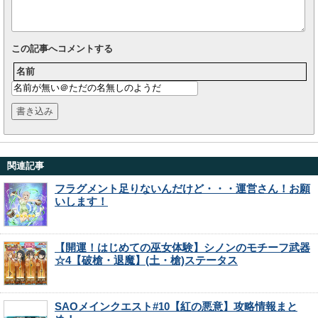
この記事へコメントする
名前
関連記事
フラグメント足りないんだけど・・・運営さん！お願
いします！
【開運！はじめての巫女体験】シノンのモチーフ武器
☆4【破槍・退魔】(土・槍)ステータス
SAOメインクエスト#10【紅の悪意】攻略情報まと