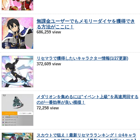
無課金ユーザーでもメモリーダイヤを獲得でき
る方法がここに！
686,259 view
リセマラで獲得したいキャラクター情報(1/27更新)
372,609 view
メダリオンを集めるには”イベント上級”を高速周回する
のが一番効率が良い模様！
72,258 view
スカウトで狙え！最新リセマラランキング！☆4キャラ