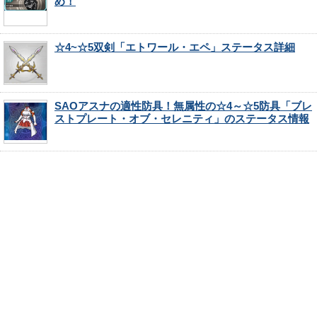
め！
☆4~☆5双剣「エトワール・エペ」ステータス詳細
SAOアスナの適性防具！無属性の☆4～☆5防具「ブレ
ストプレート・オブ・セレニティ」のステータス情報