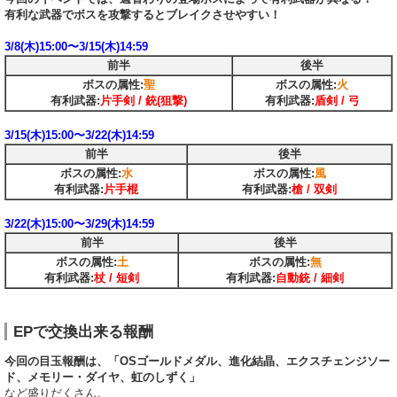
有利な武器でボスを攻撃するとブレイクさせやすい！
3/8(木)15:00〜3/15(木)14:59
前半
後半
ボスの属性:
聖
ボスの属性:
火
有利武器:
片手剣 / 銃(狙撃)
有利武器:
盾剣 / 弓
3/15(木)15:00〜3/22(木)14:59
前半
後半
ボスの属性:
水
ボスの属性:
風
有利武器:
片手棍
有利武器:
槍 / 双剣
3/22(木)15:00〜3/29(木)14:59
前半
後半
ボスの属性:
土
ボスの属性:
無
有利武器:
杖 / 短剣
有利武器:
自動銃 / 細剣
EPで交換出来る報酬
今回の目玉報酬は、「OSゴールドメダル、進化結晶、エクスチェンジソー
ド、メモリー・ダイヤ、虹のしずく」
など盛りだくさん。