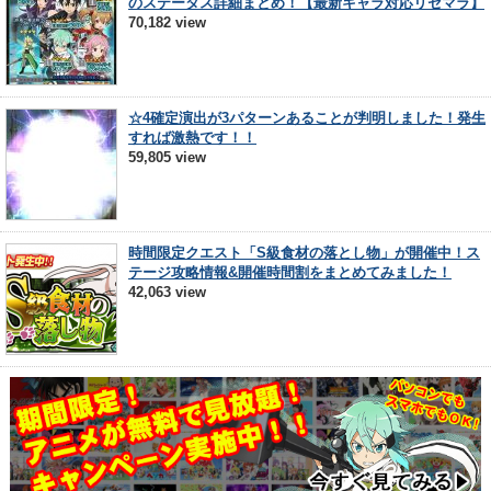
のステータス詳細まとめ！【最新キャラ対応リセマラ】
70,182 view
☆4確定演出が3パターンあることが判明しました！発生
すれば激熱です！！
59,805 view
時間限定クエスト「S級食材の落とし物」が開催中！ス
テージ攻略情報&開催時間割をまとめてみました！
42,063 view