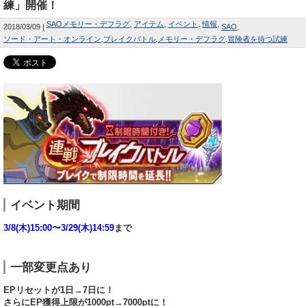
練」開催！
SAOメモリー・デフラグ
アイテム
イベント
情報
2018/03/09
SAO
ソード・アート・オンライン
ブレイクバトル
メモリー・デフラグ
冒険者を待つ試練
イベント期間
3/8(木)15:00〜3/29(木)14:59
まで
一部変更点あり
EPリセットが1日→7日に！
さらにEP獲得上限が1000pt→7000ptに！