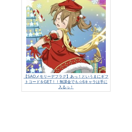
【SAOメモリーデフラグ】あっ！というまにギフ
トコードをGET！！無課金でも☆6キャラは手に
入るっ！