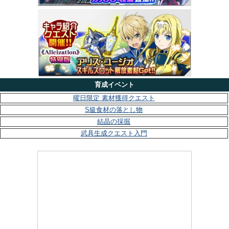
育成イベント
曜日限定 素材獲得クエスト
S級食材の落とし物
結晶の採掘
武具生成クエスト入門