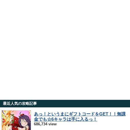
最近人気の攻略記事
あっ！というまにギフトコードをGET！！無課
金でも☆6キャラは手に入るっ！
686,734 view